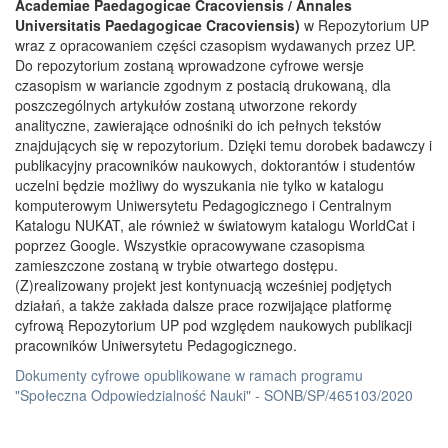
Academiae Paedagogicae Cracoviensis / Annales
Universitatis Paedagogicae Cracoviensis)
w Repozytorium UP
wraz z opracowaniem części czasopism wydawanych przez UP.
Do repozytorium zostaną wprowadzone cyfrowe wersje
czasopism w wariancie zgodnym z postacią drukowaną, dla
poszczególnych artykułów zostaną utworzone rekordy
analityczne, zawierające odnośniki do ich pełnych tekstów
znajdujących się w repozytorium. Dzięki temu dorobek badawczy i
publikacyjny pracowników naukowych, doktorantów i studentów
uczelni będzie możliwy do wyszukania nie tylko w katalogu
komputerowym Uniwersytetu Pedagogicznego i Centralnym
Katalogu NUKAT, ale również w światowym katalogu WorldCat i
poprzez Google. Wszystkie opracowywane czasopisma
zamieszczone zostaną w trybie otwartego dostępu.
(Z)realizowany projekt jest kontynuacją wcześniej podjętych
działań, a także zakłada dalsze prace rozwijające platformę
cyfrową Repozytorium UP pod względem naukowych publikacji
pracowników Uniwersytetu Pedagogicznego.
Dokumenty cyfrowe opublikowane w ramach programu
"Społeczna Odpowiedzialność Nauki" - SONB/SP/465103/2020