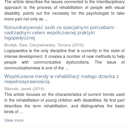
The article describes the issues connected to the interdisciplinary
approach to the process of rehabilitation of people with visual
disability, points out the necessity for the psychologist to take
more part not only as ...
Komunikatywność osób ze specjalnymi potrzebami -
nadrzędnym celem współczesnej praktyki
logopedycznej
Brzdęk, Ewa
;
Cierpiałowska, Tamara
(
2016
)
Logopaedics is the only discipline that is currently in the state of
intense development. It creates a number of new methods to help
people with communicative dysfunctions. The issue of
communicativeness is one of the ...
Współczesne trendy w rehabilitacji małego dziecka z
niepełnosprawnością
Sikorski, Jacek
(
2016
)
This article focuses on the characteristics of current trends used
in the rehabilitation of young children with disabilities. Its first part
describes the term rehabilitation, and distinguishes the basic
kinds of ...
View more