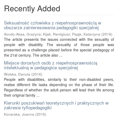
Recently Added
Seksualność człowieka z niepełnosprawnością w
obszarze zainteresowania pedagogiki specjalnej
Aondo-Akaa, Grażyna
;
Kijak, Remigiusz
;
Pająk, Katarzyna
(
2016
)
The article presents the issues connected with the sexuality of
people with disability. The sexuality of those people was
presented as a challenge placed before the special pedagogy of
the 21st century. The article also ...
Miejsce dorosłych osób z niepełnosprawnością
intelektualną w pedagogice specjalnej
Wolska, Danuta
(
2016
)
People with disabilities, similarly to their non-disabled peers,
realise different life tasks depending on the phase of their life.
Regardless of whether the adult person will lead their life among
their original family ...
Kierunki poszukiwań teoretycznych i praktycznych w
zakresie tyflopedagogiki
Konarska, Joanna
(
2016
)