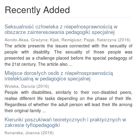
Recently Added
Seksualność człowieka z niepełnosprawnością w
obszarze zainteresowania pedagogiki specjalnej
Aondo-Akaa, Grażyna
;
Kijak, Remigiusz
;
Pająk, Katarzyna
(
2016
)
The article presents the issues connected with the sexuality of
people with disability. The sexuality of those people was
presented as a challenge placed before the special pedagogy of
the 21st century. The article also ...
Miejsce dorosłych osób z niepełnosprawnością
intelektualną w pedagogice specjalnej
Wolska, Danuta
(
2016
)
People with disabilities, similarly to their non-disabled peers,
realise different life tasks depending on the phase of their life.
Regardless of whether the adult person will lead their life among
their original family ...
Kierunki poszukiwań teoretycznych i praktycznych w
zakresie tyflopedagogiki
Konarska, Joanna
(
2016
)