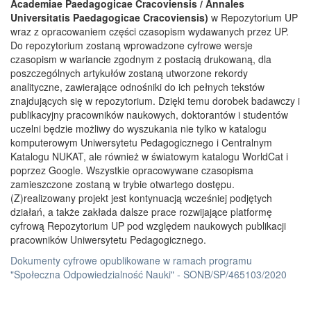
Academiae Paedagogicae Cracoviensis / Annales
Universitatis Paedagogicae Cracoviensis)
w Repozytorium UP
wraz z opracowaniem części czasopism wydawanych przez UP.
Do repozytorium zostaną wprowadzone cyfrowe wersje
czasopism w wariancie zgodnym z postacią drukowaną, dla
poszczególnych artykułów zostaną utworzone rekordy
analityczne, zawierające odnośniki do ich pełnych tekstów
znajdujących się w repozytorium. Dzięki temu dorobek badawczy i
publikacyjny pracowników naukowych, doktorantów i studentów
uczelni będzie możliwy do wyszukania nie tylko w katalogu
komputerowym Uniwersytetu Pedagogicznego i Centralnym
Katalogu NUKAT, ale również w światowym katalogu WorldCat i
poprzez Google. Wszystkie opracowywane czasopisma
zamieszczone zostaną w trybie otwartego dostępu.
(Z)realizowany projekt jest kontynuacją wcześniej podjętych
działań, a także zakłada dalsze prace rozwijające platformę
cyfrową Repozytorium UP pod względem naukowych publikacji
pracowników Uniwersytetu Pedagogicznego.
Dokumenty cyfrowe opublikowane w ramach programu
"Społeczna Odpowiedzialność Nauki" - SONB/SP/465103/2020