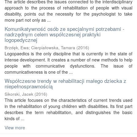
The article describes the issues connected to the interdisciplinary
approach to the process of rehabilitation of people with visual
disability, points out the necessity for the psychologist to take
more part not only as ...
Komunikatywność osób ze specjalnymi potrzebami -
nadrzędnym celem współczesnej praktyki
logopedycznej
Brzdęk, Ewa
;
Cierpiałowska, Tamara
(
2016
)
Logopaedics is the only discipline that is currently in the state of
intense development. It creates a number of new methods to help
people with communicative dysfunctions. The issue of
communicativeness is one of the ...
Współczesne trendy w rehabilitacji małego dziecka z
niepełnosprawnością
Sikorski, Jacek
(
2016
)
This article focuses on the characteristics of current trends used
in the rehabilitation of young children with disabilities. Its first part
describes the term rehabilitation, and distinguishes the basic
kinds of ...
View more