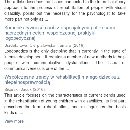
The article describes the issues connected to the interdisciplinary
approach to the process of rehabilitation of people with visual
disability, points out the necessity for the psychologist to take
more part not only as ...
Komunikatywność osób ze specjalnymi potrzebami -
nadrzędnym celem współczesnej praktyki
logopedycznej
Brzdęk, Ewa
;
Cierpiałowska, Tamara
(
2016
)
Logopaedics is the only discipline that is currently in the state of
intense development. It creates a number of new methods to help
people with communicative dysfunctions. The issue of
communicativeness is one of the ...
Współczesne trendy w rehabilitacji małego dziecka z
niepełnosprawnością
Sikorski, Jacek
(
2016
)
This article focuses on the characteristics of current trends used
in the rehabilitation of young children with disabilities. Its first part
describes the term rehabilitation, and distinguishes the basic
kinds of ...
View more