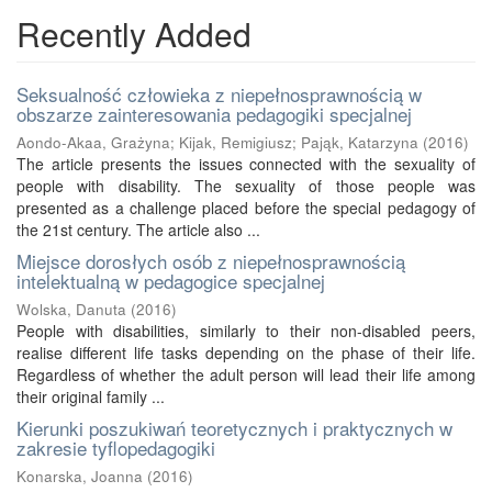
Recently Added
Seksualność człowieka z niepełnosprawnością w
obszarze zainteresowania pedagogiki specjalnej
Aondo-Akaa, Grażyna
;
Kijak, Remigiusz
;
Pająk, Katarzyna
(
2016
)
The article presents the issues connected with the sexuality of
people with disability. The sexuality of those people was
presented as a challenge placed before the special pedagogy of
the 21st century. The article also ...
Miejsce dorosłych osób z niepełnosprawnością
intelektualną w pedagogice specjalnej
Wolska, Danuta
(
2016
)
People with disabilities, similarly to their non-disabled peers,
realise different life tasks depending on the phase of their life.
Regardless of whether the adult person will lead their life among
their original family ...
Kierunki poszukiwań teoretycznych i praktycznych w
zakresie tyflopedagogiki
Konarska, Joanna
(
2016
)