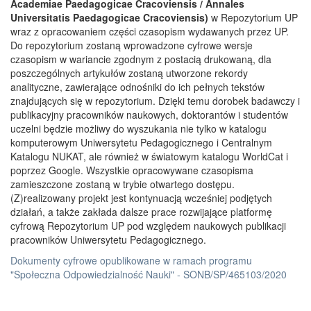
Academiae Paedagogicae Cracoviensis / Annales
Universitatis Paedagogicae Cracoviensis)
w Repozytorium UP
wraz z opracowaniem części czasopism wydawanych przez UP.
Do repozytorium zostaną wprowadzone cyfrowe wersje
czasopism w wariancie zgodnym z postacią drukowaną, dla
poszczególnych artykułów zostaną utworzone rekordy
analityczne, zawierające odnośniki do ich pełnych tekstów
znajdujących się w repozytorium. Dzięki temu dorobek badawczy i
publikacyjny pracowników naukowych, doktorantów i studentów
uczelni będzie możliwy do wyszukania nie tylko w katalogu
komputerowym Uniwersytetu Pedagogicznego i Centralnym
Katalogu NUKAT, ale również w światowym katalogu WorldCat i
poprzez Google. Wszystkie opracowywane czasopisma
zamieszczone zostaną w trybie otwartego dostępu.
(Z)realizowany projekt jest kontynuacją wcześniej podjętych
działań, a także zakłada dalsze prace rozwijające platformę
cyfrową Repozytorium UP pod względem naukowych publikacji
pracowników Uniwersytetu Pedagogicznego.
Dokumenty cyfrowe opublikowane w ramach programu
"Społeczna Odpowiedzialność Nauki" - SONB/SP/465103/2020