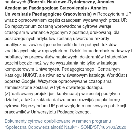
naukowych
(Rocznik Naukowo-Dydaktyczny, Annales
Academiae Paedagogicae Cracoviensis / Annales
Universitatis Paedagogicae Cracoviensis)
w Repozytorium UP
wraz z opracowaniem części czasopism wydawanych przez UP.
Do repozytorium zostaną wprowadzone cyfrowe wersje
czasopism w wariancie zgodnym z postacią drukowaną, dla
poszczególnych artykułów zostaną utworzone rekordy
analityczne, zawierające odnośniki do ich pełnych tekstów
znajdujących się w repozytorium. Dzięki temu dorobek badawczy i
publikacyjny pracowników naukowych, doktorantów i studentów
uczelni będzie możliwy do wyszukania nie tylko w katalogu
komputerowym Uniwersytetu Pedagogicznego i Centralnym
Katalogu NUKAT, ale również w światowym katalogu WorldCat i
poprzez Google. Wszystkie opracowywane czasopisma
zamieszczone zostaną w trybie otwartego dostępu.
(Z)realizowany projekt jest kontynuacją wcześniej podjętych
działań, a także zakłada dalsze prace rozwijające platformę
cyfrową Repozytorium UP pod względem naukowych publikacji
pracowników Uniwersytetu Pedagogicznego.
Dokumenty cyfrowe opublikowane w ramach programu
"Społeczna Odpowiedzialność Nauki" - SONB/SP/465103/2020