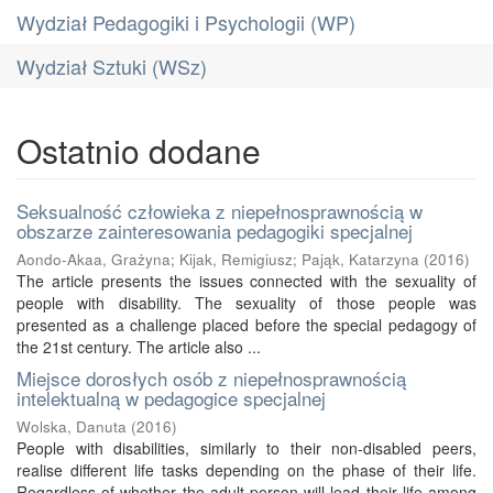
Wydział Pedagogiki i Psychologii (WP)
Wydział Sztuki (WSz)
Ostatnio dodane
Seksualność człowieka z niepełnosprawnością w
obszarze zainteresowania pedagogiki specjalnej
Aondo-Akaa, Grażyna
;
Kijak, Remigiusz
;
Pająk, Katarzyna
(
2016
)
The article presents the issues connected with the sexuality of
people with disability. The sexuality of those people was
presented as a challenge placed before the special pedagogy of
the 21st century. The article also ...
Miejsce dorosłych osób z niepełnosprawnością
intelektualną w pedagogice specjalnej
Wolska, Danuta
(
2016
)
People with disabilities, similarly to their non-disabled peers,
realise different life tasks depending on the phase of their life.
Regardless of whether the adult person will lead their life among