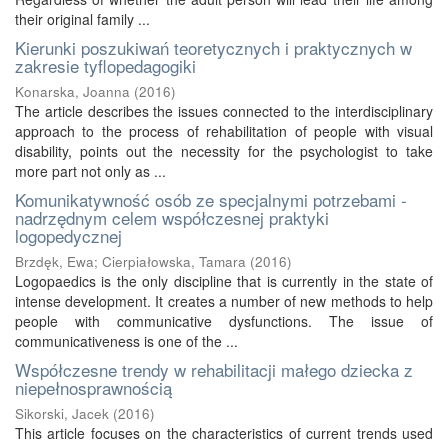
their original family ...
Kierunki poszukiwań teoretycznych i praktycznych w
zakresie tyflopedagogiki
Konarska, Joanna
(
2016
)
The article describes the issues connected to the interdisciplinary
approach to the process of rehabilitation of people with visual
disability, points out the necessity for the psychologist to take
more part not only as ...
Komunikatywność osób ze specjalnymi potrzebami -
nadrzędnym celem współczesnej praktyki
logopedycznej
Brzdęk, Ewa
;
Cierpiałowska, Tamara
(
2016
)
Logopaedics is the only discipline that is currently in the state of
intense development. It creates a number of new methods to help
people with communicative dysfunctions. The issue of
communicativeness is one of the ...
Współczesne trendy w rehabilitacji małego dziecka z
niepełnosprawnością
Sikorski, Jacek
(
2016
)
This article focuses on the characteristics of current trends used