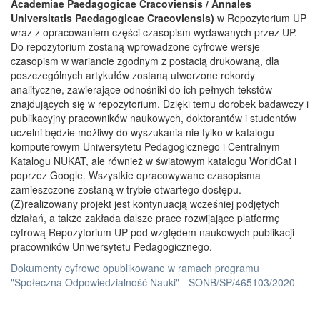
Academiae Paedagogicae Cracoviensis / Annales
Universitatis Paedagogicae Cracoviensis)
w Repozytorium UP
wraz z opracowaniem części czasopism wydawanych przez UP.
Do repozytorium zostaną wprowadzone cyfrowe wersje
czasopism w wariancie zgodnym z postacią drukowaną, dla
poszczególnych artykułów zostaną utworzone rekordy
analityczne, zawierające odnośniki do ich pełnych tekstów
znajdujących się w repozytorium. Dzięki temu dorobek badawczy i
publikacyjny pracowników naukowych, doktorantów i studentów
uczelni będzie możliwy do wyszukania nie tylko w katalogu
komputerowym Uniwersytetu Pedagogicznego i Centralnym
Katalogu NUKAT, ale również w światowym katalogu WorldCat i
poprzez Google. Wszystkie opracowywane czasopisma
zamieszczone zostaną w trybie otwartego dostępu.
(Z)realizowany projekt jest kontynuacją wcześniej podjętych
działań, a także zakłada dalsze prace rozwijające platformę
cyfrową Repozytorium UP pod względem naukowych publikacji
pracowników Uniwersytetu Pedagogicznego.
Dokumenty cyfrowe opublikowane w ramach programu
"Społeczna Odpowiedzialność Nauki" - SONB/SP/465103/2020