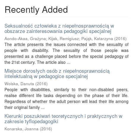
Recently Added
Seksualność człowieka z niepełnosprawnością w
obszarze zainteresowania pedagogiki specjalnej
Aondo-Akaa, Grażyna
;
Kijak, Remigiusz
;
Pająk, Katarzyna
(
2016
)
The article presents the issues connected with the sexuality of
people with disability. The sexuality of those people was
presented as a challenge placed before the special pedagogy of
the 21st century. The article also ...
Miejsce dorosłych osób z niepełnosprawnością
intelektualną w pedagogice specjalnej
Wolska, Danuta
(
2016
)
People with disabilities, similarly to their non-disabled peers,
realise different life tasks depending on the phase of their life.
Regardless of whether the adult person will lead their life among
their original family ...
Kierunki poszukiwań teoretycznych i praktycznych w
zakresie tyflopedagogiki
Konarska, Joanna
(
2016
)