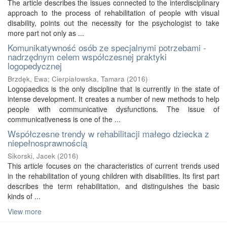
The article describes the issues connected to the interdisciplinary
approach to the process of rehabilitation of people with visual
disability, points out the necessity for the psychologist to take
more part not only as ...
Komunikatywność osób ze specjalnymi potrzebami -
nadrzędnym celem współczesnej praktyki
logopedycznej
Brzdęk, Ewa
;
Cierpiałowska, Tamara
(
2016
)
Logopaedics is the only discipline that is currently in the state of
intense development. It creates a number of new methods to help
people with communicative dysfunctions. The issue of
communicativeness is one of the ...
Współczesne trendy w rehabilitacji małego dziecka z
niepełnosprawnością
Sikorski, Jacek
(
2016
)
This article focuses on the characteristics of current trends used
in the rehabilitation of young children with disabilities. Its first part
describes the term rehabilitation, and distinguishes the basic
kinds of ...
View more