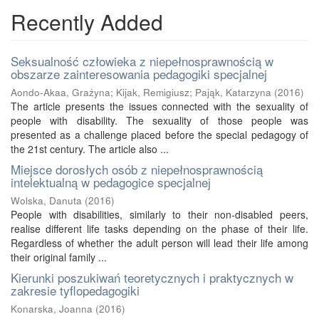
Recently Added
Seksualność człowieka z niepełnosprawnością w
obszarze zainteresowania pedagogiki specjalnej
Aondo-Akaa, Grażyna
;
Kijak, Remigiusz
;
Pająk, Katarzyna
(
2016
)
The article presents the issues connected with the sexuality of
people with disability. The sexuality of those people was
presented as a challenge placed before the special pedagogy of
the 21st century. The article also ...
Miejsce dorosłych osób z niepełnosprawnością
intelektualną w pedagogice specjalnej
Wolska, Danuta
(
2016
)
People with disabilities, similarly to their non-disabled peers,
realise different life tasks depending on the phase of their life.
Regardless of whether the adult person will lead their life among
their original family ...
Kierunki poszukiwań teoretycznych i praktycznych w
zakresie tyflopedagogiki
Konarska, Joanna
(
2016
)