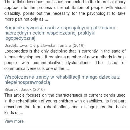
The article describes the issues connected to the interdisciplinary
approach to the process of rehabilitation of people with visual
disability, points out the necessity for the psychologist to take
more part not only as ...
Komunikatywność osób ze specjalnymi potrzebami -
nadrzędnym celem współczesnej praktyki
logopedycznej
Brzdęk, Ewa
;
Cierpiałowska, Tamara
(
2016
)
Logopaedics is the only discipline that is currently in the state of
intense development. It creates a number of new methods to help
people with communicative dysfunctions. The issue of
communicativeness is one of the ...
Współczesne trendy w rehabilitacji małego dziecka z
niepełnosprawnością
Sikorski, Jacek
(
2016
)
This article focuses on the characteristics of current trends used
in the rehabilitation of young children with disabilities. Its first part
describes the term rehabilitation, and distinguishes the basic
kinds of ...
View more