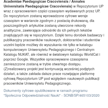
Academiae Paedagogicae Cracoviensis / Annales
Universitatis Paedagogicae Cracoviensis)
w Repozytorium UP
wraz z opracowaniem części czasopism wydawanych przez UP.
Do repozytorium zostaną wprowadzone cyfrowe wersje
czasopism w wariancie zgodnym z postacią drukowaną, dla
poszczególnych artykułów zostaną utworzone rekordy
analityczne, zawierające odnośniki do ich pełnych tekstów
znajdujących się w repozytorium. Dzięki temu dorobek badawczy i
publikacyjny pracowników naukowych, doktorantów i studentów
uczelni będzie możliwy do wyszukania nie tylko w katalogu
komputerowym Uniwersytetu Pedagogicznego i Centralnym
Katalogu NUKAT, ale również w światowym katalogu WorldCat i
poprzez Google. Wszystkie opracowywane czasopisma
zamieszczone zostaną w trybie otwartego dostępu.
(Z)realizowany projekt jest kontynuacją wcześniej podjętych
działań, a także zakłada dalsze prace rozwijające platformę
cyfrową Repozytorium UP pod względem naukowych publikacji
pracowników Uniwersytetu Pedagogicznego.
Dokumenty cyfrowe opublikowane w ramach programu
"Społeczna Odpowiedzialność Nauki" - SONB/SP/465103/2020