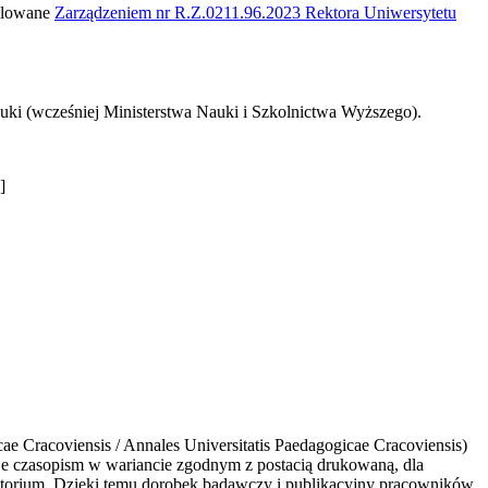
gulowane
Zarządzeniem nr R.Z.0211.96.2023 Rektora Uniwersytetu
uki (wcześniej Ministerstwa Nauki i Szkolnictwa Wyższego).
]
Cracoviensis / Annales Universitatis Paedagogicae Cracoviensis)
 czasopism w wariancie zgodnym z postacią drukowaną, dla
zytorium. Dzięki temu dorobek badawczy i publikacyjny pracowników