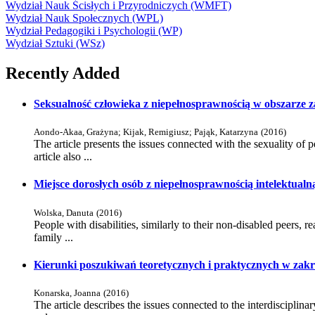
Wydział Nauk Ścisłych i Przyrodniczych (WMFT)
Wydział Nauk Społecznych (WPL)
Wydział Pedagogiki i Psychologii (WP)
Wydział Sztuki (WSz)
Recently Added
Seksualność człowieka z niepełnosprawnością w obszarze z
Aondo-Akaa, Grażyna
;
Kijak, Remigiusz
;
Pająk, Katarzyna
(
2016
)
The article presents the issues connected with the sexuality of 
article also ...
Miejsce dorosłych osób z niepełnosprawnością intelektualn
Wolska, Danuta
(
2016
)
People with disabilities, similarly to their non-disabled peers, re
family ...
Kierunki poszukiwań teoretycznych i praktycznych w zakre
Konarska, Joanna
(
2016
)
The article describes the issues connected to the interdisciplinar