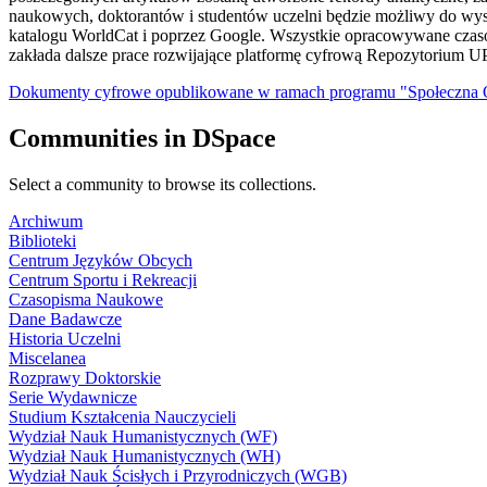
naukowych, doktorantów i studentów uczelni będzie możliwy do w
katalogu WorldCat i poprzez Google. Wszystkie opracowywane czasopi
zakłada dalsze prace rozwijające platformę cyfrową Repozytorium
Dokumenty cyfrowe opublikowane w ramach programu "Społeczna
Communities in DSpace
Select a community to browse its collections.
Archiwum
Biblioteki
Centrum Języków Obcych
Centrum Sportu i Rekreacji
Czasopisma Naukowe
Dane Badawcze
Historia Uczelni
Miscelanea
Rozprawy Doktorskie
Serie Wydawnicze
Studium Kształcenia Nauczycieli
Wydział Nauk Humanistycznych (WF)
Wydział Nauk Humanistycznych (WH)
Wydział Nauk Ścisłych i Przyrodniczych (WGB)