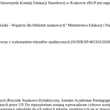
 Uniwersytetu Komisji Edukacji Narodowej w Krakowie eRUP jest re
auki - Wsparcie dla bibliotek naukowych”
Ministerstwa Edukacji i Na
 wraz z wykonaniem rekordów analitycznych [SONB/SP/465103/2020
wych
(Rocznik Naukowo-Dydaktyczny, Annales Academiae Paedagogicae 
ych przez UP. Do repozytorium zostaną wprowadzone cyfrowe wersje
awierające odnośniki do ich pełnych tekstów znajdujących się w repo