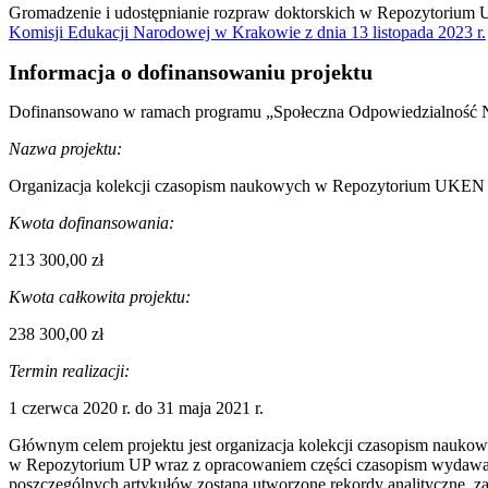
Gromadzenie i udostępnianie rozpraw doktorskich w Repozytorium
Komisji Edukacji Narodowej w Krakowie z dnia 13 listopada 2023 r.
Informacja o dofinansowaniu projektu
Dofinansowano w ramach programu
„Społeczna Odpowiedzialność N
Nazwa projektu:
Organizacja kolekcji czasopism naukowych w Repozytorium UKEN
Kwota dofinansowania:
213 300,00 zł
Kwota całkowita projektu:
238 300,00 zł
Termin realizacji:
1 czerwca 2020 r. do 31 maja 2021 r.
Głównym celem projektu jest organizacja kolekcji czasopism nauko
w Repozytorium UP wraz z opracowaniem części czasopism wydawan
poszczególnych artykułów zostaną utworzone rekordy analityczne, z