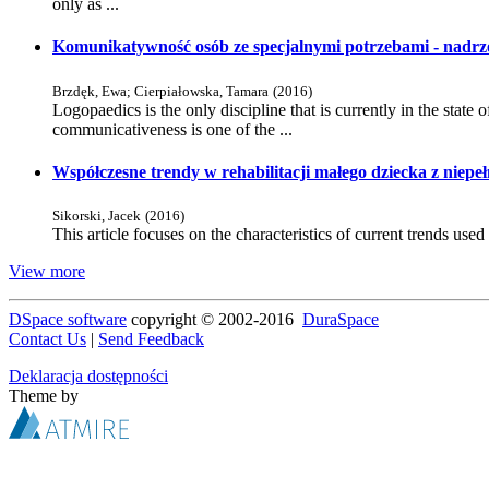
only as ...
Komunikatywność osób ze specjalnymi potrzebami - nadrz
Brzdęk, Ewa
;
Cierpiałowska, Tamara
(
2016
)
Logopaedics is the only discipline that is currently in the sta
communicativeness is one of the ...
Współczesne trendy w rehabilitacji małego dziecka z niep
Sikorski, Jacek
(
2016
)
This article focuses on the characteristics of current trends used i
View more
DSpace software
copyright © 2002-2016
DuraSpace
Contact Us
|
Send Feedback
Deklaracja dostępności
Theme by