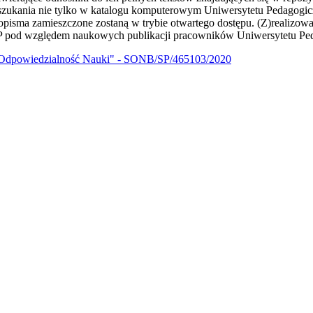
yszukania nie tylko w katalogu komputerowym Uniwersytetu Pedagog
sma zamieszczone zostaną w trybie otwartego dostępu. (Z)realizowany 
 UP pod względem naukowych publikacji pracowników Uniwersytetu Pe
 Odpowiedzialność Nauki" - SONB/SP/465103/2020