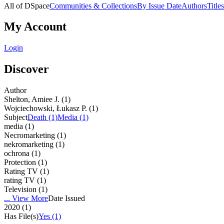
All of DSpace
Communities & Collections
By Issue Date
Authors
Titles
My Account
Login
Discover
Author
Shelton, Amiee J. (1)
Wojciechowski, Łukasz P. (1)
Subject
Death (1)
Media (1)
media (1)
Necromarketing (1)
nekromarketing (1)
ochrona (1)
Protection (1)
Rating TV (1)
rating TV (1)
Television (1)
... View More
Date Issued
2020 (1)
Has File(s)
Yes (1)