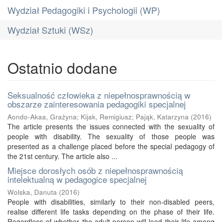
Wydział Pedagogiki i Psychologii (WP)
Wydział Sztuki (WSz)
Ostatnio dodane
Seksualność człowieka z niepełnosprawnością w
obszarze zainteresowania pedagogiki specjalnej
Aondo-Akaa, Grażyna
;
Kijak, Remigiusz
;
Pająk, Katarzyna
(
2016
)
The article presents the issues connected with the sexuality of
people with disability. The sexuality of those people was
presented as a challenge placed before the special pedagogy of
the 21st century. The article also ...
Miejsce dorosłych osób z niepełnosprawnością
intelektualną w pedagogice specjalnej
Wolska, Danuta
(
2016
)
People with disabilities, similarly to their non-disabled peers,
realise different life tasks depending on the phase of their life.
Regardless of whether the adult person will lead their life among