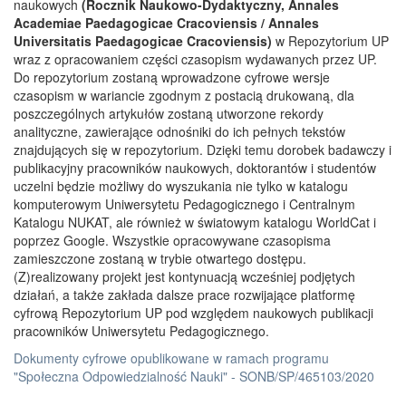
naukowych
(Rocznik Naukowo-Dydaktyczny, Annales
Academiae Paedagogicae Cracoviensis / Annales
Universitatis Paedagogicae Cracoviensis)
w Repozytorium UP
wraz z opracowaniem części czasopism wydawanych przez UP.
Do repozytorium zostaną wprowadzone cyfrowe wersje
czasopism w wariancie zgodnym z postacią drukowaną, dla
poszczególnych artykułów zostaną utworzone rekordy
analityczne, zawierające odnośniki do ich pełnych tekstów
znajdujących się w repozytorium. Dzięki temu dorobek badawczy i
publikacyjny pracowników naukowych, doktorantów i studentów
uczelni będzie możliwy do wyszukania nie tylko w katalogu
komputerowym Uniwersytetu Pedagogicznego i Centralnym
Katalogu NUKAT, ale również w światowym katalogu WorldCat i
poprzez Google. Wszystkie opracowywane czasopisma
zamieszczone zostaną w trybie otwartego dostępu.
(Z)realizowany projekt jest kontynuacją wcześniej podjętych
działań, a także zakłada dalsze prace rozwijające platformę
cyfrową Repozytorium UP pod względem naukowych publikacji
pracowników Uniwersytetu Pedagogicznego.
Dokumenty cyfrowe opublikowane w ramach programu
"Społeczna Odpowiedzialność Nauki" - SONB/SP/465103/2020