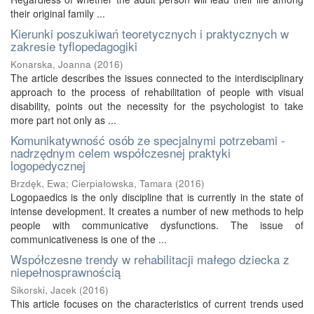
their original family ...
Kierunki poszukiwań teoretycznych i praktycznych w
zakresie tyflopedagogiki
Konarska, Joanna
(
2016
)
The article describes the issues connected to the interdisciplinary
approach to the process of rehabilitation of people with visual
disability, points out the necessity for the psychologist to take
more part not only as ...
Komunikatywność osób ze specjalnymi potrzebami -
nadrzędnym celem współczesnej praktyki
logopedycznej
Brzdęk, Ewa
;
Cierpiałowska, Tamara
(
2016
)
Logopaedics is the only discipline that is currently in the state of
intense development. It creates a number of new methods to help
people with communicative dysfunctions. The issue of
communicativeness is one of the ...
Współczesne trendy w rehabilitacji małego dziecka z
niepełnosprawnością
Sikorski, Jacek
(
2016
)
This article focuses on the characteristics of current trends used