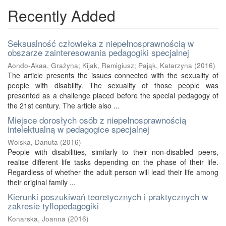
Recently Added
Seksualność człowieka z niepełnosprawnością w
obszarze zainteresowania pedagogiki specjalnej
Aondo-Akaa, Grażyna
;
Kijak, Remigiusz
;
Pająk, Katarzyna
(
2016
)
The article presents the issues connected with the sexuality of
people with disability. The sexuality of those people was
presented as a challenge placed before the special pedagogy of
the 21st century. The article also ...
Miejsce dorosłych osób z niepełnosprawnością
intelektualną w pedagogice specjalnej
Wolska, Danuta
(
2016
)
People with disabilities, similarly to their non-disabled peers,
realise different life tasks depending on the phase of their life.
Regardless of whether the adult person will lead their life among
their original family ...
Kierunki poszukiwań teoretycznych i praktycznych w
zakresie tyflopedagogiki
Konarska, Joanna
(
2016
)