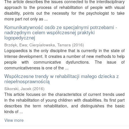
The article describes the issues connected to the interdisciplinary
approach to the process of rehabilitation of people with visual
disability, points out the necessity for the psychologist to take
more part not only as ...
Komunikatywność osób ze specjalnymi potrzebami -
nadrzędnym celem współczesnej praktyki
logopedycznej
Brzdęk, Ewa
;
Cierpiałowska, Tamara
(
2016
)
Logopaedics is the only discipline that is currently in the state of
intense development. It creates a number of new methods to help
people with communicative dysfunctions. The issue of
communicativeness is one of the ...
Współczesne trendy w rehabilitacji małego dziecka z
niepełnosprawnością
Sikorski, Jacek
(
2016
)
This article focuses on the characteristics of current trends used
in the rehabilitation of young children with disabilities. Its first part
describes the term rehabilitation, and distinguishes the basic
kinds of ...
View more