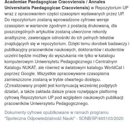
Academiae Paedagogicae Cracoviensis / Annales
Universitatis Paedagogicae Cracoviensis)
w Repozytorium UP
wraz z opracowaniem części czasopism wydawanych przez UP.
Do repozytorium zostaną wprowadzone cyfrowe wersje
czasopism w wariancie zgodnym z postacią drukowaną, dla
poszczególnych artykułów zostaną utworzone rekordy
analityczne, zawierające odnośniki do ich pełnych tekstów
znajdujących się w repozytorium. Dzięki temu dorobek badawczy i
publikacyjny pracowników naukowych, doktorantów i studentów
uczelni będzie możliwy do wyszukania nie tylko w katalogu
komputerowym Uniwersytetu Pedagogicznego i Centralnym
Katalogu NUKAT, ale również w światowym katalogu WorldCat i
poprzez Google. Wszystkie opracowywane czasopisma
zamieszczone zostaną w trybie otwartego dostępu.
(Z)realizowany projekt jest kontynuacją wcześniej podjętych
działań, a także zakłada dalsze prace rozwijające platformę
cyfrową Repozytorium UP pod względem naukowych publikacji
pracowników Uniwersytetu Pedagogicznego.
Dokumenty cyfrowe opublikowane w ramach programu
"Społeczna Odpowiedzialność Nauki" - SONB/SP/465103/2020