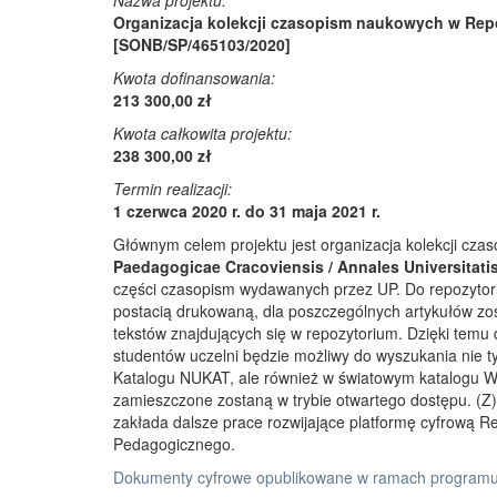
Nazwa projektu:
Organizacja kolekcji czasopism naukowych w Rep
[SONB/SP/465103/2020]
Kwota dofinansowania:
213 300,00 zł
Kwota całkowita projektu:
238 300,00 zł
Termin realizacji:
1 czerwca 2020 r. do 31 maja 2021 r.
Głównym celem projektu jest organizacja kolekcji cz
Paedagogicae Cracoviensis / Annales Universitati
części czasopism wydawanych przez UP. Do repozyto
postacią drukowaną, dla poszczególnych artykułów zos
tekstów znajdujących się w repozytorium. Dzięki temu
studentów uczelni będzie możliwy do wyszukania nie 
Katalogu NUKAT, ale również w światowym katalogu W
zamieszczone zostaną w trybie otwartego dostępu. (Z)r
zakłada dalsze prace rozwijające platformę cyfrową 
Pedagogicznego.
Dokumenty cyfrowe opublikowane w ramach programu