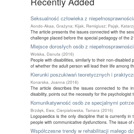
Recently Added
Seksualność człowieka z niepełnosprawnością
Aondo-Akaa, Grażyna
;
Kijak, Remigiusz
;
Pająk, Katarz
The article presents the issues connected with the sexu
challenge placed before the special pedagogy of the 21s
Miejsce dorosłych osób z niepełnosprawnością
Wolska, Danuta
(
2016
)
People with disabilities, similarly to their non-disabled
of whether the adult person will lead their life among thei
Kierunki poszukiwań teoretycznych i praktycz
Konarska, Joanna
(
2016
)
The article describes the issues connected to the int
disability, points out the necessity for the psychologist 
Komunikatywność osób ze specjalnymi potrze
Brzdęk, Ewa
;
Cierpiałowska, Tamara
(
2016
)
Logopaedics is the only discipline that is currently 
people with communicative dysfunctions. The issue of 
Współczesne trendy w rehabilitacji małego d