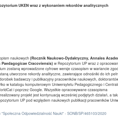
ozytorium UKEN wraz z wykonaniem rekordów analitycznych
asopism naukowych
(Rocznik Naukowo-Dydaktyczny, Annales Acade
s Paedagogicae Cracoviensis)
w Repozytorium UP wraz z opracowa
rium zostaną wprowadzone cyfrowe wersje czasopism w wariancie zgo
taną utworzone rekordy analityczne, zawierające odnośniki do ich peł
 dorobek badawczy i publikacyjny pracowników naukowych, doktorantów
tylko w katalogu komputerowym Uniwersytetu Pedagogicznego i Centra
orldCat i poprzez Google. Wszystkie opracowywane czasopisma
ealizowany projekt jest kontynuacją wcześniej podjętych działań, a ta
Repozytorium UP pod względem naukowych publikacji pracowników Uniw
 "Społeczna Odpowiedzialność Nauki" - SONB/SP/465103/2020