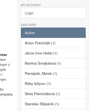
MY ACCOUNT
Login
DISCOVER
Author
Anton Pokrivčák (1)
János Imre Heltai (1)
miae
niem
Martina Šmejkalová (1)
dnym z
nych
Pieniążek, Marek (1)
 i
lnym
Réka Sólyom (1)
kże
Silvia Pokrivčáková (1)
ersytetu
Stanislav Štěpáník (1)