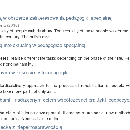
 w obszarze zainteresowania pedagogiki specjalnej
yna
(
2016
)
ality of people with disability. The sexuality of those people was prese
t century. The article also ...
 intelektualną w pedagogice specjalnej
 peers, realise different life tasks depending on the phase of their life. R
r original family ...
nych w zakresie tyflopedagogiki
erdisciplinary approach to the process of rehabilitation of people wi
to take more part not only as ...
bami - nadrzędnym celem współczesnej praktyki logopedyc
in the state of intense development. It creates a number of new method
communicativeness is one of the ...
ziecka z niepełnosprawnością