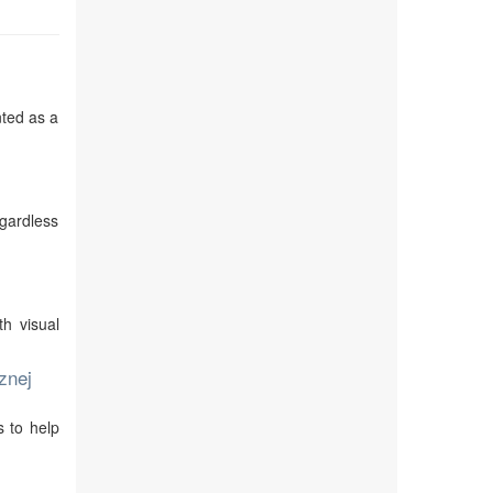
nted as a
egardless
th visual
znej
s to help