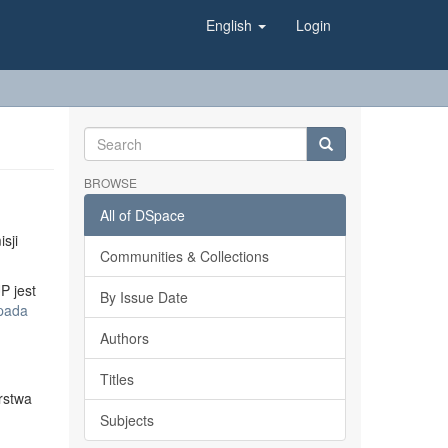
English
Login
BROWSE
All of DSpace
sji
Communities & Collections
P jest
By Issue Date
opada
Authors
Titles
rstwa
Subjects