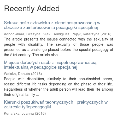
Recently Added
Seksualność człowieka z niepełnosprawnością w
obszarze zainteresowania pedagogiki specjalnej
Aondo-Akaa, Grażyna
;
Kijak, Remigiusz
;
Pająk, Katarzyna
(
2016
)
The article presents the issues connected with the sexuality of
people with disability. The sexuality of those people was
presented as a challenge placed before the special pedagogy of
the 21st century. The article also ...
Miejsce dorosłych osób z niepełnosprawnością
intelektualną w pedagogice specjalnej
Wolska, Danuta
(
2016
)
People with disabilities, similarly to their non-disabled peers,
realise different life tasks depending on the phase of their life.
Regardless of whether the adult person will lead their life among
their original family ...
Kierunki poszukiwań teoretycznych i praktycznych w
zakresie tyflopedagogiki
Konarska, Joanna
(
2016
)