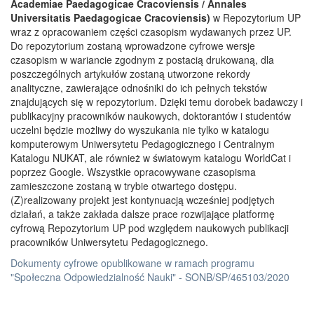
Academiae Paedagogicae Cracoviensis / Annales
Universitatis Paedagogicae Cracoviensis)
w Repozytorium UP
wraz z opracowaniem części czasopism wydawanych przez UP.
Do repozytorium zostaną wprowadzone cyfrowe wersje
czasopism w wariancie zgodnym z postacią drukowaną, dla
poszczególnych artykułów zostaną utworzone rekordy
analityczne, zawierające odnośniki do ich pełnych tekstów
znajdujących się w repozytorium. Dzięki temu dorobek badawczy i
publikacyjny pracowników naukowych, doktorantów i studentów
uczelni będzie możliwy do wyszukania nie tylko w katalogu
komputerowym Uniwersytetu Pedagogicznego i Centralnym
Katalogu NUKAT, ale również w światowym katalogu WorldCat i
poprzez Google. Wszystkie opracowywane czasopisma
zamieszczone zostaną w trybie otwartego dostępu.
(Z)realizowany projekt jest kontynuacją wcześniej podjętych
działań, a także zakłada dalsze prace rozwijające platformę
cyfrową Repozytorium UP pod względem naukowych publikacji
pracowników Uniwersytetu Pedagogicznego.
Dokumenty cyfrowe opublikowane w ramach programu
"Społeczna Odpowiedzialność Nauki" - SONB/SP/465103/2020