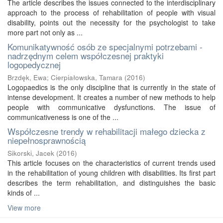
The article describes the issues connected to the interdisciplinary
approach to the process of rehabilitation of people with visual
disability, points out the necessity for the psychologist to take
more part not only as ...
Komunikatywność osób ze specjalnymi potrzebami -
nadrzędnym celem współczesnej praktyki
logopedycznej
Brzdęk, Ewa
;
Cierpiałowska, Tamara
(
2016
)
Logopaedics is the only discipline that is currently in the state of
intense development. It creates a number of new methods to help
people with communicative dysfunctions. The issue of
communicativeness is one of the ...
Współczesne trendy w rehabilitacji małego dziecka z
niepełnosprawnością
Sikorski, Jacek
(
2016
)
This article focuses on the characteristics of current trends used
in the rehabilitation of young children with disabilities. Its first part
describes the term rehabilitation, and distinguishes the basic
kinds of ...
View more