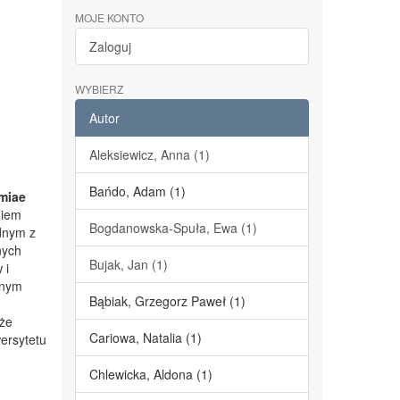
MOJE KONTO
Zaloguj
WYBIERZ
Autor
Aleksiewicz, Anna (1)
Bańdo, Adam (1)
miae
niem
Bogdanowska-Spuła, Ewa (1)
dnym z
nych
Bujak, Jan (1)
 i
lnym
Bąbiak, Grzegorz Paweł (1)
kże
Cariowa, Natalia (1)
ersytetu
Chlewicka, Aldona (1)