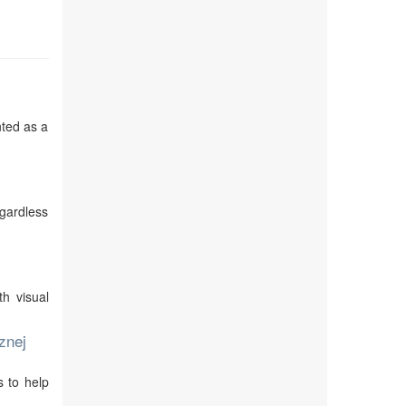
nted as a
egardless
th visual
znej
s to help