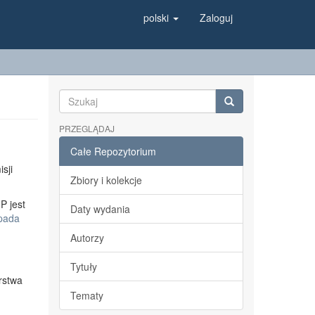
polski
Zaloguj
PRZEGLĄDAJ
Całe Repozytorium
sji
Zbiory i kolekcje
P jest
Daty wydania
opada
Autorzy
Tytuły
rstwa
Tematy