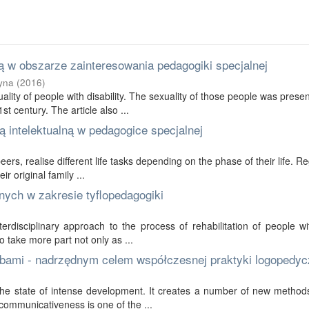
 w obszarze zainteresowania pedagogiki specjalnej
yna
(
2016
)
ality of people with disability. The sexuality of those people was prese
t century. The article also ...
 intelektualną w pedagogice specjalnej
 peers, realise different life tasks depending on the phase of their life. R
r original family ...
nych w zakresie tyflopedagogiki
erdisciplinary approach to the process of rehabilitation of people wi
to take more part not only as ...
bami - nadrzędnym celem współczesnej praktyki logopedyc
in the state of intense development. It creates a number of new method
communicativeness is one of the ...