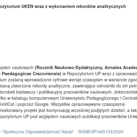
ozytorium UKEN wraz z wykonaniem rekordów analitycznych
asopism naukowych
(Rocznik Naukowo-Dydaktyczny, Annales Acade
s Paedagogicae Cracoviensis)
w Repozytorium UP wraz z opracowa
rium zostaną wprowadzone cyfrowe wersje czasopism w wariancie zgo
taną utworzone rekordy analityczne, zawierające odnośniki do ich peł
 dorobek badawczy i publikacyjny pracowników naukowych, doktorantów
tylko w katalogu komputerowym Uniwersytetu Pedagogicznego i Centra
orldCat i poprzez Google. Wszystkie opracowywane czasopisma
ealizowany projekt jest kontynuacją wcześniej podjętych działań, a ta
Repozytorium UP pod względem naukowych publikacji pracowników Uniw
 "Społeczna Odpowiedzialność Nauki" - SONB/SP/465103/2020