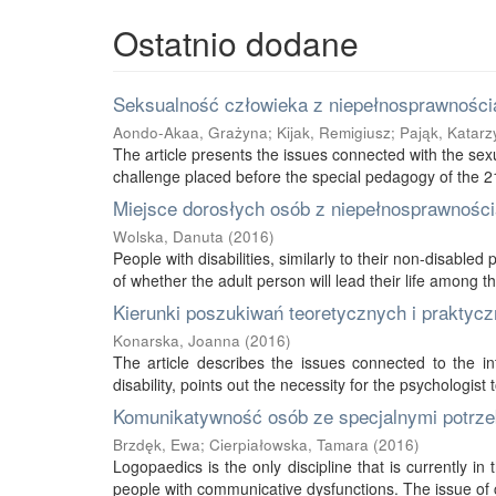
Ostatnio dodane
Seksualność człowieka z niepełnosprawnością
Aondo-Akaa, Grażyna
;
Kijak, Remigiusz
;
Pająk, Katarz
The article presents the issues connected with the sexu
challenge placed before the special pedagogy of the 21s
Miejsce dorosłych osób z niepełnosprawnością
Wolska, Danuta
(
2016
)
People with disabilities, similarly to their non-disabled
of whether the adult person will lead their life among thei
Kierunki poszukiwań teoretycznych i praktycz
Konarska, Joanna
(
2016
)
The article describes the issues connected to the int
disability, points out the necessity for the psychologist 
Komunikatywność osób ze specjalnymi potrze
Brzdęk, Ewa
;
Cierpiałowska, Tamara
(
2016
)
Logopaedics is the only discipline that is currently 
people with communicative dysfunctions. The issue of 