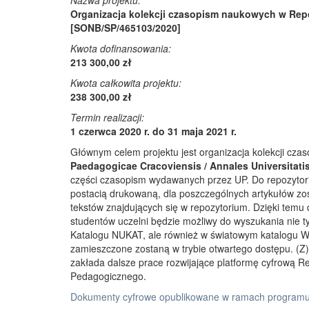
Nazwa projektu:
Organizacja kolekcji czasopism naukowych w Rep
[SONB/SP/465103/2020]
Kwota dofinansowania:
213 300,00 zł
Kwota całkowita projektu:
238 300,00 zł
Termin realizacji:
1 czerwca 2020 r. do 31 maja 2021 r.
Głównym celem projektu jest organizacja kolekcji cz
Paedagogicae Cracoviensis / Annales Universitati
części czasopism wydawanych przez UP. Do repozyto
postacią drukowaną, dla poszczególnych artykułów zos
tekstów znajdujących się w repozytorium. Dzięki temu
studentów uczelni będzie możliwy do wyszukania nie 
Katalogu NUKAT, ale również w światowym katalogu W
zamieszczone zostaną w trybie otwartego dostępu. (Z)r
zakłada dalsze prace rozwijające platformę cyfrową 
Pedagogicznego.
Dokumenty cyfrowe opublikowane w ramach programu