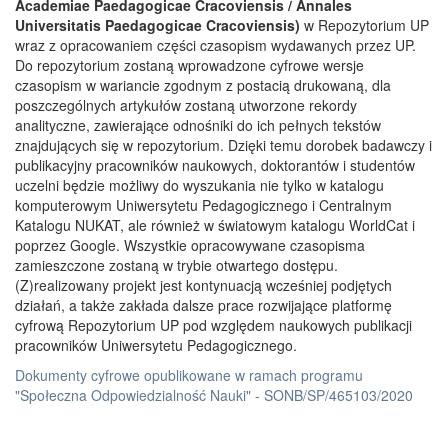
Academiae Paedagogicae Cracoviensis / Annales
Universitatis Paedagogicae Cracoviensis)
w Repozytorium UP
wraz z opracowaniem części czasopism wydawanych przez UP.
Do repozytorium zostaną wprowadzone cyfrowe wersje
czasopism w wariancie zgodnym z postacią drukowaną, dla
poszczególnych artykułów zostaną utworzone rekordy
analityczne, zawierające odnośniki do ich pełnych tekstów
znajdujących się w repozytorium. Dzięki temu dorobek badawczy i
publikacyjny pracowników naukowych, doktorantów i studentów
uczelni będzie możliwy do wyszukania nie tylko w katalogu
komputerowym Uniwersytetu Pedagogicznego i Centralnym
Katalogu NUKAT, ale również w światowym katalogu WorldCat i
poprzez Google. Wszystkie opracowywane czasopisma
zamieszczone zostaną w trybie otwartego dostępu.
(Z)realizowany projekt jest kontynuacją wcześniej podjętych
działań, a także zakłada dalsze prace rozwijające platformę
cyfrową Repozytorium UP pod względem naukowych publikacji
pracowników Uniwersytetu Pedagogicznego.
Dokumenty cyfrowe opublikowane w ramach programu
"Społeczna Odpowiedzialność Nauki" - SONB/SP/465103/2020