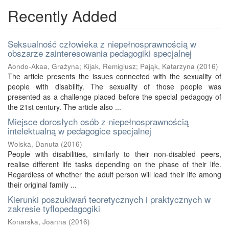
Recently Added
Seksualność człowieka z niepełnosprawnością w
obszarze zainteresowania pedagogiki specjalnej
Aondo-Akaa, Grażyna
;
Kijak, Remigiusz
;
Pająk, Katarzyna
(
2016
)
The article presents the issues connected with the sexuality of
people with disability. The sexuality of those people was
presented as a challenge placed before the special pedagogy of
the 21st century. The article also ...
Miejsce dorosłych osób z niepełnosprawnością
intelektualną w pedagogice specjalnej
Wolska, Danuta
(
2016
)
People with disabilities, similarly to their non-disabled peers,
realise different life tasks depending on the phase of their life.
Regardless of whether the adult person will lead their life among
their original family ...
Kierunki poszukiwań teoretycznych i praktycznych w
zakresie tyflopedagogiki
Konarska, Joanna
(
2016
)