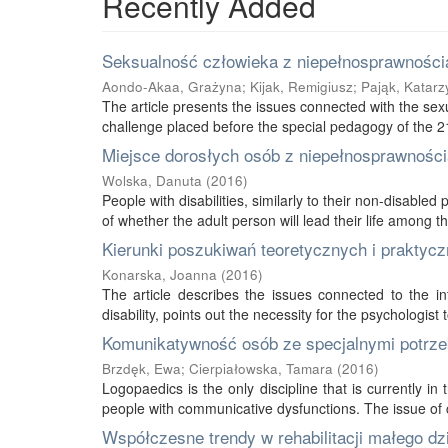
Recently Added
Seksualność człowieka z niepełnosprawnością
Aondo-Akaa, Grażyna
;
Kijak, Remigiusz
;
Pająk, Katarz
The article presents the issues connected with the sexu
challenge placed before the special pedagogy of the 21s
Miejsce dorosłych osób z niepełnosprawnością
Wolska, Danuta
(
2016
)
People with disabilities, similarly to their non-disabled
of whether the adult person will lead their life among thei
Kierunki poszukiwań teoretycznych i praktycz
Konarska, Joanna
(
2016
)
The article describes the issues connected to the int
disability, points out the necessity for the psychologist 
Komunikatywność osób ze specjalnymi potrze
Brzdęk, Ewa
;
Cierpiałowska, Tamara
(
2016
)
Logopaedics is the only discipline that is currently 
people with communicative dysfunctions. The issue of 
Współczesne trendy w rehabilitacji małego d