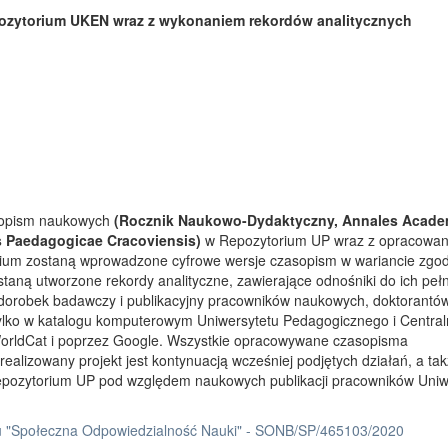
ozytorium UKEN wraz z wykonaniem rekordów analitycznych
asopism naukowych
(Rocznik Naukowo-Dydaktyczny, Annales Acade
s Paedagogicae Cracoviensis)
w Repozytorium UP wraz z opracowa
rium zostaną wprowadzone cyfrowe wersje czasopism w wariancie zgo
taną utworzone rekordy analityczne, zawierające odnośniki do ich peł
 dorobek badawczy i publikacyjny pracowników naukowych, doktorantów
tylko w katalogu komputerowym Uniwersytetu Pedagogicznego i Centra
orldCat i poprzez Google. Wszystkie opracowywane czasopisma
ealizowany projekt jest kontynuacją wcześniej podjętych działań, a ta
Repozytorium UP pod względem naukowych publikacji pracowników Uniw
 "Społeczna Odpowiedzialność Nauki" - SONB/SP/465103/2020