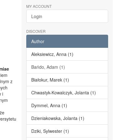
MY ACCOUNT
Login
DISCOVER
Author
Aleksiewicz, Anna (1)
Bańdo, Adam (1)
miae
niem
Białokur, Marek (1)
dnym z
nych
Chwastyk-Kowalczyk, Jolanta (1)
 i
lnym
Dymmel, Anna (1)
kże
Dzieniakowska, Jolanta (1)
ersytetu
Dziki, Sylwester (1)