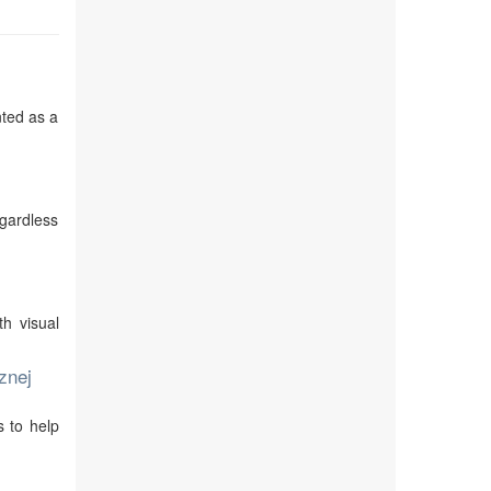
nted as a
egardless
th visual
znej
s to help