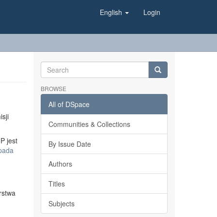
English
Login
BROWSE
All of DSpace
sji
Communities & Collections
P jest
By Issue Date
opada
Authors
Titles
rstwa
Subjects