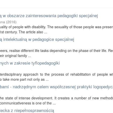
 w obszarze zainteresowania pedagogiki specjalnej
yna
(
2016
)
ality of people with disability. The sexuality of those people was prese
t century. The article also ...
 intelektualną w pedagogice specjalnej
 peers, realise different life tasks depending on the phase of their life. R
r original family ...
nych w zakresie tyflopedagogiki
erdisciplinary approach to the process of rehabilitation of people wi
to take more part not only as ...
bami - nadrzędnym celem współczesnej praktyki logopedyc
in the state of intense development. It creates a number of new method
communicativeness is one of the ...
ziecka z niepełnosprawnością