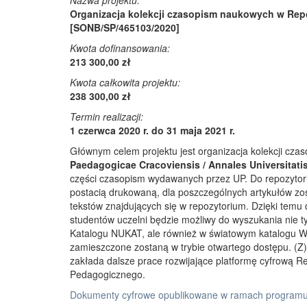
Nazwa projektu:
Organizacja kolekcji czasopism naukowych w Rep
[SONB/SP/465103/2020]
Kwota dofinansowania:
213 300,00 zł
Kwota całkowita projektu:
238 300,00 zł
Termin realizacji:
1 czerwca 2020 r. do 31 maja 2021 r.
Głównym celem projektu jest organizacja kolekcji cz
Paedagogicae Cracoviensis / Annales Universitati
części czasopism wydawanych przez UP. Do repozyto
postacią drukowaną, dla poszczególnych artykułów zos
tekstów znajdujących się w repozytorium. Dzięki temu
studentów uczelni będzie możliwy do wyszukania nie 
Katalogu NUKAT, ale również w światowym katalogu W
zamieszczone zostaną w trybie otwartego dostępu. (Z)r
zakłada dalsze prace rozwijające platformę cyfrową 
Pedagogicznego.
Dokumenty cyfrowe opublikowane w ramach programu