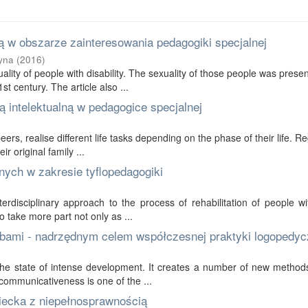
 w obszarze zainteresowania pedagogiki specjalnej
yna
(
2016
)
ality of people with disability. The sexuality of those people was prese
t century. The article also ...
 intelektualną w pedagogice specjalnej
 peers, realise different life tasks depending on the phase of their life. R
r original family ...
nych w zakresie tyflopedagogiki
erdisciplinary approach to the process of rehabilitation of people wi
to take more part not only as ...
bami - nadrzędnym celem współczesnej praktyki logopedyc
in the state of intense development. It creates a number of new method
communicativeness is one of the ...
ziecka z niepełnosprawnością