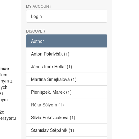
MY ACCOUNT
Login
DISCOVER
Author
Anton Pokrivčák (1)
János Imre Heltai (1)
miae
niem
Martina Šmejkalová (1)
dnym z
nych
Pieniążek, Marek (1)
 i
lnym
Réka Sólyom (1)
kże
Silvia Pokrivčáková (1)
ersytetu
Stanislav Štěpáník (1)