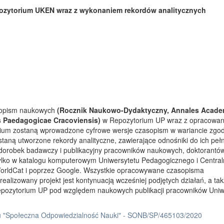
ozytorium UKEN wraz z wykonaniem rekordów analitycznych
asopism naukowych
(Rocznik Naukowo-Dydaktyczny, Annales Acade
s Paedagogicae Cracoviensis)
w Repozytorium UP wraz z opracowa
rium zostaną wprowadzone cyfrowe wersje czasopism w wariancie zgo
taną utworzone rekordy analityczne, zawierające odnośniki do ich peł
 dorobek badawczy i publikacyjny pracowników naukowych, doktorantów
tylko w katalogu komputerowym Uniwersytetu Pedagogicznego i Centra
orldCat i poprzez Google. Wszystkie opracowywane czasopisma
ealizowany projekt jest kontynuacją wcześniej podjętych działań, a ta
Repozytorium UP pod względem naukowych publikacji pracowników Uniw
 "Społeczna Odpowiedzialność Nauki" - SONB/SP/465103/2020