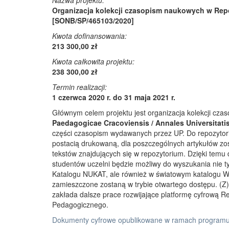
Nazwa projektu:
Organizacja kolekcji czasopism naukowych w Rep
[SONB/SP/465103/2020]
Kwota dofinansowania:
213 300,00 zł
Kwota całkowita projektu:
238 300,00 zł
Termin realizacji:
1 czerwca 2020 r. do 31 maja 2021 r.
Głównym celem projektu jest organizacja kolekcji cz
Paedagogicae Cracoviensis / Annales Universitati
części czasopism wydawanych przez UP. Do repozyto
postacią drukowaną, dla poszczególnych artykułów zos
tekstów znajdujących się w repozytorium. Dzięki temu
studentów uczelni będzie możliwy do wyszukania nie 
Katalogu NUKAT, ale również w światowym katalogu W
zamieszczone zostaną w trybie otwartego dostępu. (Z)r
zakłada dalsze prace rozwijające platformę cyfrową 
Pedagogicznego.
Dokumenty cyfrowe opublikowane w ramach programu