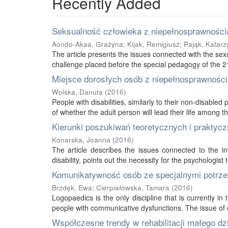
Recently Added
Seksualność człowieka z niepełnosprawnością
Aondo-Akaa, Grażyna
;
Kijak, Remigiusz
;
Pająk, Katarz
The article presents the issues connected with the sexu
challenge placed before the special pedagogy of the 21s
Miejsce dorosłych osób z niepełnosprawnością
Wolska, Danuta
(
2016
)
People with disabilities, similarly to their non-disabled
of whether the adult person will lead their life among thei
Kierunki poszukiwań teoretycznych i praktycz
Konarska, Joanna
(
2016
)
The article describes the issues connected to the int
disability, points out the necessity for the psychologist 
Komunikatywność osób ze specjalnymi potrze
Brzdęk, Ewa
;
Cierpiałowska, Tamara
(
2016
)
Logopaedics is the only discipline that is currently 
people with communicative dysfunctions. The issue of 
Współczesne trendy w rehabilitacji małego d