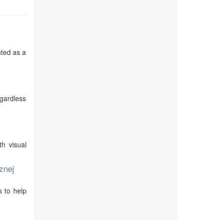
nted as a
egardless
th visual
znej
s to help