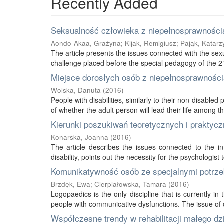
Recently Added
Seksualność człowieka z niepełnosprawnością
Aondo-Akaa, Grażyna
;
Kijak, Remigiusz
;
Pająk, Katarz
The article presents the issues connected with the sexu
challenge placed before the special pedagogy of the 21s
Miejsce dorosłych osób z niepełnosprawnością
Wolska, Danuta
(
2016
)
People with disabilities, similarly to their non-disabled
of whether the adult person will lead their life among thei
Kierunki poszukiwań teoretycznych i praktycz
Konarska, Joanna
(
2016
)
The article describes the issues connected to the int
disability, points out the necessity for the psychologist 
Komunikatywność osób ze specjalnymi potrze
Brzdęk, Ewa
;
Cierpiałowska, Tamara
(
2016
)
Logopaedics is the only discipline that is currently 
people with communicative dysfunctions. The issue of 
Współczesne trendy w rehabilitacji małego d