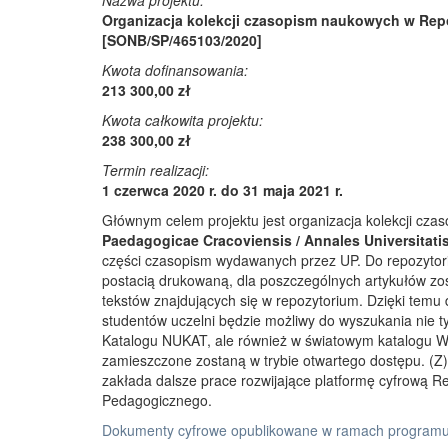
Nazwa projektu:
Organizacja kolekcji czasopism naukowych w Rep
[SONB/SP/465103/2020]
Kwota dofinansowania:
213 300,00 zł
Kwota całkowita projektu:
238 300,00 zł
Termin realizacji:
1 czerwca 2020 r. do 31 maja 2021 r.
Głównym celem projektu jest organizacja kolekcji cz
Paedagogicae Cracoviensis / Annales Universitati
części czasopism wydawanych przez UP. Do repozyto
postacią drukowaną, dla poszczególnych artykułów zos
tekstów znajdujących się w repozytorium. Dzięki temu
studentów uczelni będzie możliwy do wyszukania nie 
Katalogu NUKAT, ale również w światowym katalogu W
zamieszczone zostaną w trybie otwartego dostępu. (Z)r
zakłada dalsze prace rozwijające platformę cyfrową 
Pedagogicznego.
Dokumenty cyfrowe opublikowane w ramach programu