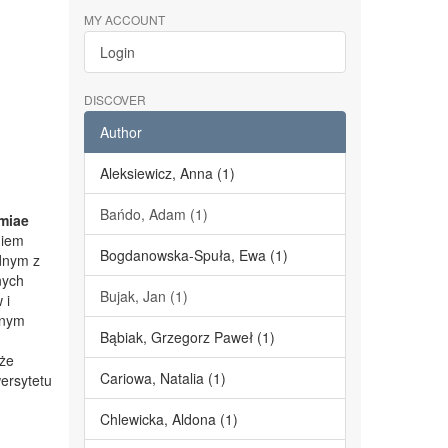
MY ACCOUNT
Login
DISCOVER
Author
Aleksiewicz, Anna (1)
Bańdo, Adam (1)
miae
niem
Bogdanowska-Spuła, Ewa (1)
dnym z
nych
Bujak, Jan (1)
 i
lnym
Bąbiak, Grzegorz Paweł (1)
kże
Cariowa, Natalia (1)
ersytetu
Chlewicka, Aldona (1)