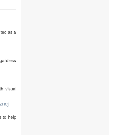
nted as a
egardless
th visual
znej
s to help