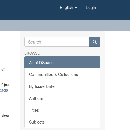
English
Login
BROWSE
All of DSpace
sji
Communities & Collections
P jest
By Issue Date
opada
Authors
Titles
rstwa
Subjects