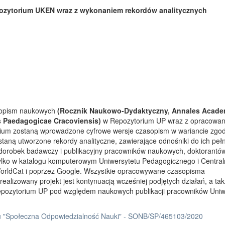
ozytorium UKEN wraz z wykonaniem rekordów analitycznych
asopism naukowych
(Rocznik Naukowo-Dydaktyczny, Annales Acade
s Paedagogicae Cracoviensis)
w Repozytorium UP wraz z opracowa
rium zostaną wprowadzone cyfrowe wersje czasopism w wariancie zgo
taną utworzone rekordy analityczne, zawierające odnośniki do ich peł
 dorobek badawczy i publikacyjny pracowników naukowych, doktorantów
tylko w katalogu komputerowym Uniwersytetu Pedagogicznego i Centra
orldCat i poprzez Google. Wszystkie opracowywane czasopisma
ealizowany projekt jest kontynuacją wcześniej podjętych działań, a ta
Repozytorium UP pod względem naukowych publikacji pracowników Uniw
 "Społeczna Odpowiedzialność Nauki" - SONB/SP/465103/2020