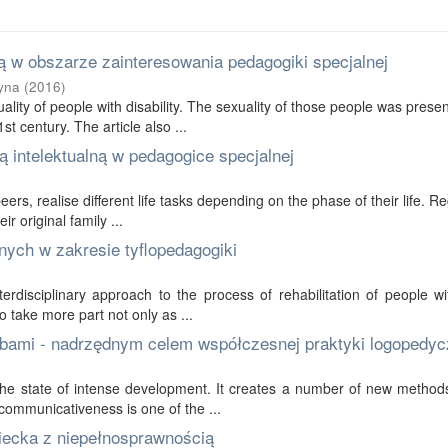
 w obszarze zainteresowania pedagogiki specjalnej
yna
(
2016
)
ality of people with disability. The sexuality of those people was prese
t century. The article also ...
 intelektualną w pedagogice specjalnej
 peers, realise different life tasks depending on the phase of their life. R
r original family ...
nych w zakresie tyflopedagogiki
erdisciplinary approach to the process of rehabilitation of people wi
to take more part not only as ...
bami - nadrzędnym celem współczesnej praktyki logopedyc
in the state of intense development. It creates a number of new method
communicativeness is one of the ...
ziecka z niepełnosprawnością