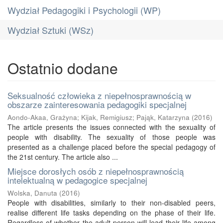
Wydział Pedagogiki i Psychologii (WP)
Wydział Sztuki (WSz)
Ostatnio dodane
Seksualność człowieka z niepełnosprawnością w
obszarze zainteresowania pedagogiki specjalnej
Aondo-Akaa, Grażyna
;
Kijak, Remigiusz
;
Pająk, Katarzyna
(
2016
)
The article presents the issues connected with the sexuality of
people with disability. The sexuality of those people was
presented as a challenge placed before the special pedagogy of
the 21st century. The article also ...
Miejsce dorosłych osób z niepełnosprawnością
intelektualną w pedagogice specjalnej
Wolska, Danuta
(
2016
)
People with disabilities, similarly to their non-disabled peers,
realise different life tasks depending on the phase of their life.
Regardless of whether the adult person will lead their life among