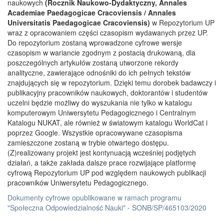
naukowych
(Rocznik Naukowo-Dydaktyczny, Annales
Academiae Paedagogicae Cracoviensis / Annales
Universitatis Paedagogicae Cracoviensis)
w Repozytorium UP
wraz z opracowaniem części czasopism wydawanych przez UP.
Do repozytorium zostaną wprowadzone cyfrowe wersje
czasopism w wariancie zgodnym z postacią drukowaną, dla
poszczególnych artykułów zostaną utworzone rekordy
analityczne, zawierające odnośniki do ich pełnych tekstów
znajdujących się w repozytorium. Dzięki temu dorobek badawczy i
publikacyjny pracowników naukowych, doktorantów i studentów
uczelni będzie możliwy do wyszukania nie tylko w katalogu
komputerowym Uniwersytetu Pedagogicznego i Centralnym
Katalogu NUKAT, ale również w światowym katalogu WorldCat i
poprzez Google. Wszystkie opracowywane czasopisma
zamieszczone zostaną w trybie otwartego dostępu.
(Z)realizowany projekt jest kontynuacją wcześniej podjętych
działań, a także zakłada dalsze prace rozwijające platformę
cyfrową Repozytorium UP pod względem naukowych publikacji
pracowników Uniwersytetu Pedagogicznego.
Dokumenty cyfrowe opublikowane w ramach programu
"Społeczna Odpowiedzialność Nauki" - SONB/SP/465103/2020