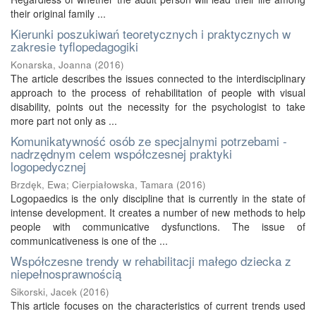
their original family ...
Kierunki poszukiwań teoretycznych i praktycznych w
zakresie tyflopedagogiki
Konarska, Joanna
(
2016
)
The article describes the issues connected to the interdisciplinary
approach to the process of rehabilitation of people with visual
disability, points out the necessity for the psychologist to take
more part not only as ...
Komunikatywność osób ze specjalnymi potrzebami -
nadrzędnym celem współczesnej praktyki
logopedycznej
Brzdęk, Ewa
;
Cierpiałowska, Tamara
(
2016
)
Logopaedics is the only discipline that is currently in the state of
intense development. It creates a number of new methods to help
people with communicative dysfunctions. The issue of
communicativeness is one of the ...
Współczesne trendy w rehabilitacji małego dziecka z
niepełnosprawnością
Sikorski, Jacek
(
2016
)
This article focuses on the characteristics of current trends used