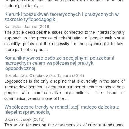
their original family ...
Kierunki poszukiwań teoretycznych i praktycznych w
zakresie tyflopedagogiki
Konarska, Joanna
(
2016
)
The article describes the issues connected to the interdisciplinary
approach to the process of rehabilitation of people with visual
disability, points out the necessity for the psychologist to take
more part not only as ...
Komunikatywność osób ze specjalnymi potrzebami -
nadrzędnym celem współczesnej praktyki
logopedycznej
Brzdęk, Ewa
;
Cierpiałowska, Tamara
(
2016
)
Logopaedics is the only discipline that is currently in the state of
intense development. It creates a number of new methods to help
people with communicative dysfunctions. The issue of
communicativeness is one of the ...
Współczesne trendy w rehabilitacji małego dziecka z
niepełnosprawnością
Sikorski, Jacek
(
2016
)
This article focuses on the characteristics of current trends used