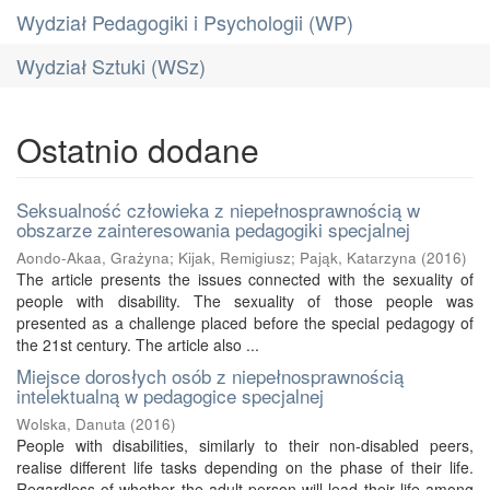
Wydział Pedagogiki i Psychologii (WP)
Wydział Sztuki (WSz)
Ostatnio dodane
Seksualność człowieka z niepełnosprawnością w
obszarze zainteresowania pedagogiki specjalnej
Aondo-Akaa, Grażyna
;
Kijak, Remigiusz
;
Pająk, Katarzyna
(
2016
)
The article presents the issues connected with the sexuality of
people with disability. The sexuality of those people was
presented as a challenge placed before the special pedagogy of
the 21st century. The article also ...
Miejsce dorosłych osób z niepełnosprawnością
intelektualną w pedagogice specjalnej
Wolska, Danuta
(
2016
)
People with disabilities, similarly to their non-disabled peers,
realise different life tasks depending on the phase of their life.
Regardless of whether the adult person will lead their life among