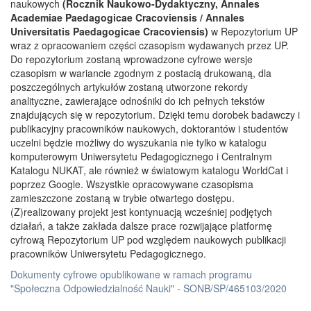
naukowych
(Rocznik Naukowo-Dydaktyczny, Annales
Academiae Paedagogicae Cracoviensis / Annales
Universitatis Paedagogicae Cracoviensis)
w Repozytorium UP
wraz z opracowaniem części czasopism wydawanych przez UP.
Do repozytorium zostaną wprowadzone cyfrowe wersje
czasopism w wariancie zgodnym z postacią drukowaną, dla
poszczególnych artykułów zostaną utworzone rekordy
analityczne, zawierające odnośniki do ich pełnych tekstów
znajdujących się w repozytorium. Dzięki temu dorobek badawczy i
publikacyjny pracowników naukowych, doktorantów i studentów
uczelni będzie możliwy do wyszukania nie tylko w katalogu
komputerowym Uniwersytetu Pedagogicznego i Centralnym
Katalogu NUKAT, ale również w światowym katalogu WorldCat i
poprzez Google. Wszystkie opracowywane czasopisma
zamieszczone zostaną w trybie otwartego dostępu.
(Z)realizowany projekt jest kontynuacją wcześniej podjętych
działań, a także zakłada dalsze prace rozwijające platformę
cyfrową Repozytorium UP pod względem naukowych publikacji
pracowników Uniwersytetu Pedagogicznego.
Dokumenty cyfrowe opublikowane w ramach programu
"Społeczna Odpowiedzialność Nauki" - SONB/SP/465103/2020