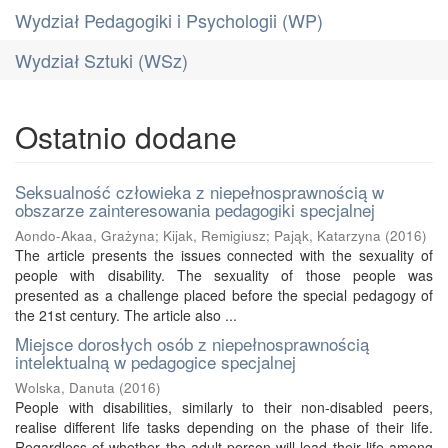
Wydział Pedagogiki i Psychologii (WP)
Wydział Sztuki (WSz)
Ostatnio dodane
Seksualność człowieka z niepełnosprawnością w
obszarze zainteresowania pedagogiki specjalnej
Aondo-Akaa, Grażyna
;
Kijak, Remigiusz
;
Pająk, Katarzyna
(
2016
)
The article presents the issues connected with the sexuality of
people with disability. The sexuality of those people was
presented as a challenge placed before the special pedagogy of
the 21st century. The article also ...
Miejsce dorosłych osób z niepełnosprawnością
intelektualną w pedagogice specjalnej
Wolska, Danuta
(
2016
)
People with disabilities, similarly to their non-disabled peers,
realise different life tasks depending on the phase of their life.
Regardless of whether the adult person will lead their life among