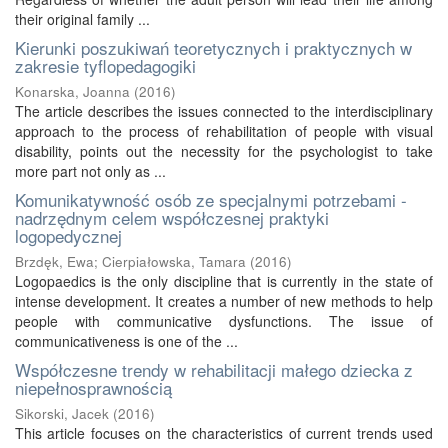
their original family ...
Kierunki poszukiwań teoretycznych i praktycznych w
zakresie tyflopedagogiki
Konarska, Joanna
(
2016
)
The article describes the issues connected to the interdisciplinary
approach to the process of rehabilitation of people with visual
disability, points out the necessity for the psychologist to take
more part not only as ...
Komunikatywność osób ze specjalnymi potrzebami -
nadrzędnym celem współczesnej praktyki
logopedycznej
Brzdęk, Ewa
;
Cierpiałowska, Tamara
(
2016
)
Logopaedics is the only discipline that is currently in the state of
intense development. It creates a number of new methods to help
people with communicative dysfunctions. The issue of
communicativeness is one of the ...
Współczesne trendy w rehabilitacji małego dziecka z
niepełnosprawnością
Sikorski, Jacek
(
2016
)
This article focuses on the characteristics of current trends used