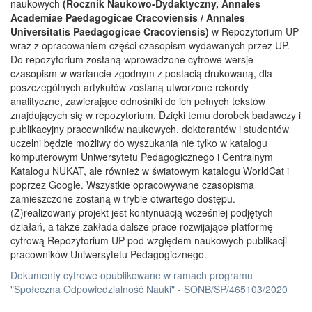
naukowych
(Rocznik Naukowo-Dydaktyczny, Annales
Academiae Paedagogicae Cracoviensis / Annales
Universitatis Paedagogicae Cracoviensis)
w Repozytorium UP
wraz z opracowaniem części czasopism wydawanych przez UP.
Do repozytorium zostaną wprowadzone cyfrowe wersje
czasopism w wariancie zgodnym z postacią drukowaną, dla
poszczególnych artykułów zostaną utworzone rekordy
analityczne, zawierające odnośniki do ich pełnych tekstów
znajdujących się w repozytorium. Dzięki temu dorobek badawczy i
publikacyjny pracowników naukowych, doktorantów i studentów
uczelni będzie możliwy do wyszukania nie tylko w katalogu
komputerowym Uniwersytetu Pedagogicznego i Centralnym
Katalogu NUKAT, ale również w światowym katalogu WorldCat i
poprzez Google. Wszystkie opracowywane czasopisma
zamieszczone zostaną w trybie otwartego dostępu.
(Z)realizowany projekt jest kontynuacją wcześniej podjętych
działań, a także zakłada dalsze prace rozwijające platformę
cyfrową Repozytorium UP pod względem naukowych publikacji
pracowników Uniwersytetu Pedagogicznego.
Dokumenty cyfrowe opublikowane w ramach programu
"Społeczna Odpowiedzialność Nauki" - SONB/SP/465103/2020