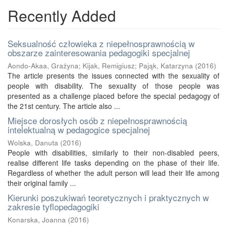
Recently Added
Seksualność człowieka z niepełnosprawnością w
obszarze zainteresowania pedagogiki specjalnej
Aondo-Akaa, Grażyna
;
Kijak, Remigiusz
;
Pająk, Katarzyna
(
2016
)
The article presents the issues connected with the sexuality of
people with disability. The sexuality of those people was
presented as a challenge placed before the special pedagogy of
the 21st century. The article also ...
Miejsce dorosłych osób z niepełnosprawnością
intelektualną w pedagogice specjalnej
Wolska, Danuta
(
2016
)
People with disabilities, similarly to their non-disabled peers,
realise different life tasks depending on the phase of their life.
Regardless of whether the adult person will lead their life among
their original family ...
Kierunki poszukiwań teoretycznych i praktycznych w
zakresie tyflopedagogiki
Konarska, Joanna
(
2016
)