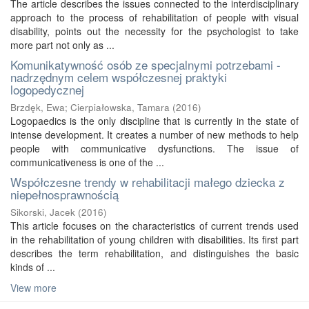
The article describes the issues connected to the interdisciplinary
approach to the process of rehabilitation of people with visual
disability, points out the necessity for the psychologist to take
more part not only as ...
Komunikatywność osób ze specjalnymi potrzebami -
nadrzędnym celem współczesnej praktyki
logopedycznej
Brzdęk, Ewa
;
Cierpiałowska, Tamara
(
2016
)
Logopaedics is the only discipline that is currently in the state of
intense development. It creates a number of new methods to help
people with communicative dysfunctions. The issue of
communicativeness is one of the ...
Współczesne trendy w rehabilitacji małego dziecka z
niepełnosprawnością
Sikorski, Jacek
(
2016
)
This article focuses on the characteristics of current trends used
in the rehabilitation of young children with disabilities. Its first part
describes the term rehabilitation, and distinguishes the basic
kinds of ...
View more