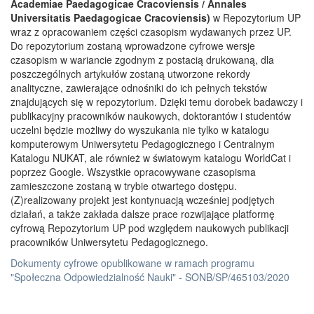
Academiae Paedagogicae Cracoviensis / Annales
Universitatis Paedagogicae Cracoviensis)
w Repozytorium UP
wraz z opracowaniem części czasopism wydawanych przez UP.
Do repozytorium zostaną wprowadzone cyfrowe wersje
czasopism w wariancie zgodnym z postacią drukowaną, dla
poszczególnych artykułów zostaną utworzone rekordy
analityczne, zawierające odnośniki do ich pełnych tekstów
znajdujących się w repozytorium. Dzięki temu dorobek badawczy i
publikacyjny pracowników naukowych, doktorantów i studentów
uczelni będzie możliwy do wyszukania nie tylko w katalogu
komputerowym Uniwersytetu Pedagogicznego i Centralnym
Katalogu NUKAT, ale również w światowym katalogu WorldCat i
poprzez Google. Wszystkie opracowywane czasopisma
zamieszczone zostaną w trybie otwartego dostępu.
(Z)realizowany projekt jest kontynuacją wcześniej podjętych
działań, a także zakłada dalsze prace rozwijające platformę
cyfrową Repozytorium UP pod względem naukowych publikacji
pracowników Uniwersytetu Pedagogicznego.
Dokumenty cyfrowe opublikowane w ramach programu
"Społeczna Odpowiedzialność Nauki" - SONB/SP/465103/2020