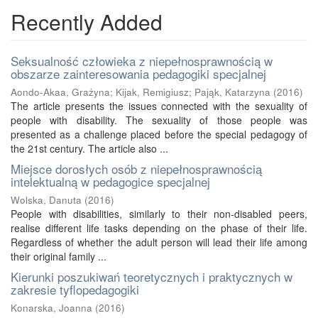
Recently Added
Seksualność człowieka z niepełnosprawnością w
obszarze zainteresowania pedagogiki specjalnej
Aondo-Akaa, Grażyna
;
Kijak, Remigiusz
;
Pająk, Katarzyna
(
2016
)
The article presents the issues connected with the sexuality of
people with disability. The sexuality of those people was
presented as a challenge placed before the special pedagogy of
the 21st century. The article also ...
Miejsce dorosłych osób z niepełnosprawnością
intelektualną w pedagogice specjalnej
Wolska, Danuta
(
2016
)
People with disabilities, similarly to their non-disabled peers,
realise different life tasks depending on the phase of their life.
Regardless of whether the adult person will lead their life among
their original family ...
Kierunki poszukiwań teoretycznych i praktycznych w
zakresie tyflopedagogiki
Konarska, Joanna
(
2016
)