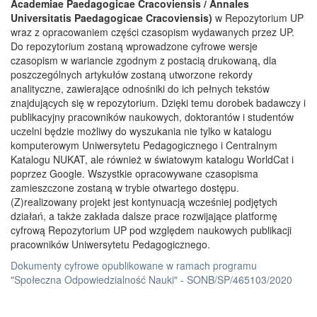
Academiae Paedagogicae Cracoviensis / Annales
Universitatis Paedagogicae Cracoviensis)
w Repozytorium UP
wraz z opracowaniem części czasopism wydawanych przez UP.
Do repozytorium zostaną wprowadzone cyfrowe wersje
czasopism w wariancie zgodnym z postacią drukowaną, dla
poszczególnych artykułów zostaną utworzone rekordy
analityczne, zawierające odnośniki do ich pełnych tekstów
znajdujących się w repozytorium. Dzięki temu dorobek badawczy i
publikacyjny pracowników naukowych, doktorantów i studentów
uczelni będzie możliwy do wyszukania nie tylko w katalogu
komputerowym Uniwersytetu Pedagogicznego i Centralnym
Katalogu NUKAT, ale również w światowym katalogu WorldCat i
poprzez Google. Wszystkie opracowywane czasopisma
zamieszczone zostaną w trybie otwartego dostępu.
(Z)realizowany projekt jest kontynuacją wcześniej podjętych
działań, a także zakłada dalsze prace rozwijające platformę
cyfrową Repozytorium UP pod względem naukowych publikacji
pracowników Uniwersytetu Pedagogicznego.
Dokumenty cyfrowe opublikowane w ramach programu
"Społeczna Odpowiedzialność Nauki" - SONB/SP/465103/2020