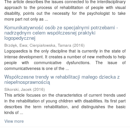
The article describes the issues connected to the interdisciplinary
approach to the process of rehabilitation of people with visual
disability, points out the necessity for the psychologist to take
more part not only as ...
Komunikatywność osób ze specjalnymi potrzebami -
nadrzędnym celem współczesnej praktyki
logopedycznej
Brzdęk, Ewa
;
Cierpiałowska, Tamara
(
2016
)
Logopaedics is the only discipline that is currently in the state of
intense development. It creates a number of new methods to help
people with communicative dysfunctions. The issue of
communicativeness is one of the ...
Współczesne trendy w rehabilitacji małego dziecka z
niepełnosprawnością
Sikorski, Jacek
(
2016
)
This article focuses on the characteristics of current trends used
in the rehabilitation of young children with disabilities. Its first part
describes the term rehabilitation, and distinguishes the basic
kinds of ...
View more