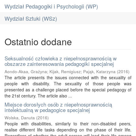
Wydział Pedagogiki i Psychologii (WP)
Wydział Sztuki (WSz)
Ostatnio dodane
Seksualność człowieka z niepełnosprawnością w
obszarze zainteresowania pedagogiki specjalnej
Aondo-Akaa, Grażyna
;
Kijak, Remigiusz
;
Pająk, Katarzyna
(
2016
)
The article presents the issues connected with the sexuality of
people with disability. The sexuality of those people was
presented as a challenge placed before the special pedagogy of
the 21st century. The article also ...
Miejsce dorosłych osób z niepełnosprawnością
intelektualną w pedagogice specjalnej
Wolska, Danuta
(
2016
)
People with disabilities, similarly to their non-disabled peers,
realise different life tasks depending on the phase of their life.
Regardless of whether the adult person will lead their life among