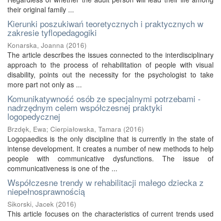
their original family ...
Kierunki poszukiwań teoretycznych i praktycznych w
zakresie tyflopedagogiki
Konarska, Joanna
(
2016
)
The article describes the issues connected to the interdisciplinary
approach to the process of rehabilitation of people with visual
disability, points out the necessity for the psychologist to take
more part not only as ...
Komunikatywność osób ze specjalnymi potrzebami -
nadrzędnym celem współczesnej praktyki
logopedycznej
Brzdęk, Ewa
;
Cierpiałowska, Tamara
(
2016
)
Logopaedics is the only discipline that is currently in the state of
intense development. It creates a number of new methods to help
people with communicative dysfunctions. The issue of
communicativeness is one of the ...
Współczesne trendy w rehabilitacji małego dziecka z
niepełnosprawnością
Sikorski, Jacek
(
2016
)
This article focuses on the characteristics of current trends used