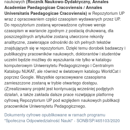
naukowych
(Rocznik Naukowo-Dydaktyczny, Annales
Academiae Paedagogicae Cracoviensis / Annales
Universitatis Paedagogicae Cracoviensis)
w Repozytorium UP
wraz z opracowaniem części czasopism wydawanych przez UP.
Do repozytorium zostaną wprowadzone cyfrowe wersje
czasopism w wariancie zgodnym z postacią drukowaną, dla
poszczególnych artykułów zostaną utworzone rekordy
analityczne, zawierające odnośniki do ich pełnych tekstów
znajdujących się w repozytorium. Dzięki temu dorobek badawczy i
publikacyjny pracowników naukowych, doktorantów i studentów
uczelni będzie możliwy do wyszukania nie tylko w katalogu
komputerowym Uniwersytetu Pedagogicznego i Centralnym
Katalogu NUKAT, ale również w światowym katalogu WorldCat i
poprzez Google. Wszystkie opracowywane czasopisma
zamieszczone zostaną w trybie otwartego dostępu.
(Z)realizowany projekt jest kontynuacją wcześniej podjętych
działań, a także zakłada dalsze prace rozwijające platformę
cyfrową Repozytorium UP pod względem naukowych publikacji
pracowników Uniwersytetu Pedagogicznego.
Dokumenty cyfrowe opublikowane w ramach programu
"Społeczna Odpowiedzialność Nauki" - SONB/SP/465103/2020