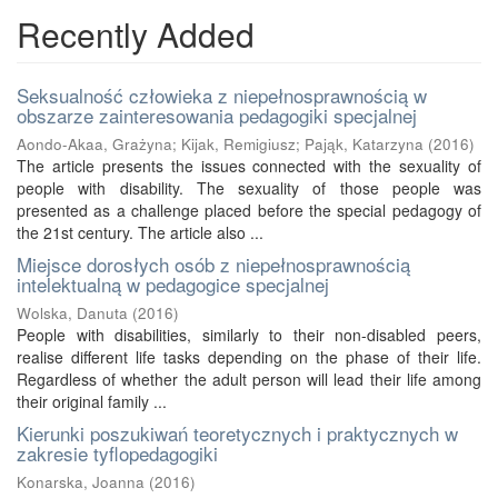
Recently Added
Seksualność człowieka z niepełnosprawnością w
obszarze zainteresowania pedagogiki specjalnej
Aondo-Akaa, Grażyna
;
Kijak, Remigiusz
;
Pająk, Katarzyna
(
2016
)
The article presents the issues connected with the sexuality of
people with disability. The sexuality of those people was
presented as a challenge placed before the special pedagogy of
the 21st century. The article also ...
Miejsce dorosłych osób z niepełnosprawnością
intelektualną w pedagogice specjalnej
Wolska, Danuta
(
2016
)
People with disabilities, similarly to their non-disabled peers,
realise different life tasks depending on the phase of their life.
Regardless of whether the adult person will lead their life among
their original family ...
Kierunki poszukiwań teoretycznych i praktycznych w
zakresie tyflopedagogiki
Konarska, Joanna
(
2016
)