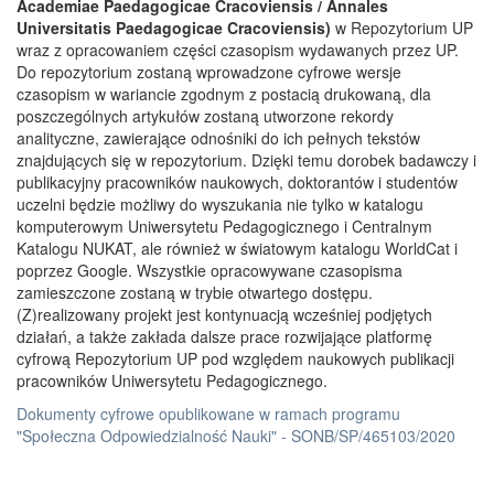
Academiae Paedagogicae Cracoviensis / Annales
Universitatis Paedagogicae Cracoviensis)
w Repozytorium UP
wraz z opracowaniem części czasopism wydawanych przez UP.
Do repozytorium zostaną wprowadzone cyfrowe wersje
czasopism w wariancie zgodnym z postacią drukowaną, dla
poszczególnych artykułów zostaną utworzone rekordy
analityczne, zawierające odnośniki do ich pełnych tekstów
znajdujących się w repozytorium. Dzięki temu dorobek badawczy i
publikacyjny pracowników naukowych, doktorantów i studentów
uczelni będzie możliwy do wyszukania nie tylko w katalogu
komputerowym Uniwersytetu Pedagogicznego i Centralnym
Katalogu NUKAT, ale również w światowym katalogu WorldCat i
poprzez Google. Wszystkie opracowywane czasopisma
zamieszczone zostaną w trybie otwartego dostępu.
(Z)realizowany projekt jest kontynuacją wcześniej podjętych
działań, a także zakłada dalsze prace rozwijające platformę
cyfrową Repozytorium UP pod względem naukowych publikacji
pracowników Uniwersytetu Pedagogicznego.
Dokumenty cyfrowe opublikowane w ramach programu
"Społeczna Odpowiedzialność Nauki" - SONB/SP/465103/2020