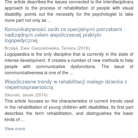
The article describes the issues connected to the interdisciplinary
approach to the process of rehabilitation of people with visual
disability, points out the necessity for the psychologist to take
more part not only as ...
Komunikatywność osób ze specjalnymi potrzebami -
nadrzędnym celem współczesnej praktyki
logopedycznej
Brzdęk, Ewa
;
Cierpiałowska, Tamara
(
2016
)
Logopaedics is the only discipline that is currently in the state of
intense development. It creates a number of new methods to help
people with communicative dysfunctions. The issue of
communicativeness is one of the ...
Współczesne trendy w rehabilitacji małego dziecka z
niepełnosprawnością
Sikorski, Jacek
(
2016
)
This article focuses on the characteristics of current trends used
in the rehabilitation of young children with disabilities. Its first part
describes the term rehabilitation, and distinguishes the basic
kinds of ...
View more