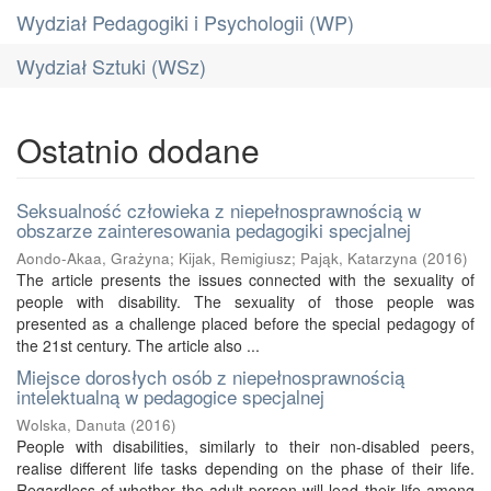
Wydział Pedagogiki i Psychologii (WP)
Wydział Sztuki (WSz)
Ostatnio dodane
Seksualność człowieka z niepełnosprawnością w
obszarze zainteresowania pedagogiki specjalnej
Aondo-Akaa, Grażyna
;
Kijak, Remigiusz
;
Pająk, Katarzyna
(
2016
)
The article presents the issues connected with the sexuality of
people with disability. The sexuality of those people was
presented as a challenge placed before the special pedagogy of
the 21st century. The article also ...
Miejsce dorosłych osób z niepełnosprawnością
intelektualną w pedagogice specjalnej
Wolska, Danuta
(
2016
)
People with disabilities, similarly to their non-disabled peers,
realise different life tasks depending on the phase of their life.
Regardless of whether the adult person will lead their life among