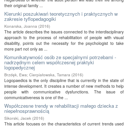
their original family ...
Kierunki poszukiwań teoretycznych i praktycznych w
zakresie tyflopedagogiki
Konarska, Joanna
(
2016
)
The article describes the issues connected to the interdisciplinary
approach to the process of rehabilitation of people with visual
disability, points out the necessity for the psychologist to take
more part not only as ...
Komunikatywność osób ze specjalnymi potrzebami -
nadrzędnym celem współczesnej praktyki
logopedycznej
Brzdęk, Ewa
;
Cierpiałowska, Tamara
(
2016
)
Logopaedics is the only discipline that is currently in the state of
intense development. It creates a number of new methods to help
people with communicative dysfunctions. The issue of
communicativeness is one of the ...
Współczesne trendy w rehabilitacji małego dziecka z
niepełnosprawnością
Sikorski, Jacek
(
2016
)
This article focuses on the characteristics of current trends used