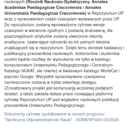
naukowych
(Rocznik Naukowo-Dydaktyczny, Annales
Academiae Paedagogicae Cracoviensis / Annales
Universitatis Paedagogicae Cracoviensis)
w Repozytorium UP
wraz z opracowaniem części czasopism wydawanych przez UP.
Do repozytorium zostaną wprowadzone cyfrowe wersje
czasopism w wariancie zgodnym z postacią drukowaną, dla
poszczególnych artykułów zostaną utworzone rekordy
analityczne, zawierające odnośniki do ich pełnych tekstów
znajdujących się w repozytorium. Dzięki temu dorobek badawczy i
publikacyjny pracowników naukowych, doktorantów i studentów
uczelni będzie możliwy do wyszukania nie tylko w katalogu
komputerowym Uniwersytetu Pedagogicznego i Centralnym
Katalogu NUKAT, ale również w światowym katalogu WorldCat i
poprzez Google. Wszystkie opracowywane czasopisma
zamieszczone zostaną w trybie otwartego dostępu.
(Z)realizowany projekt jest kontynuacją wcześniej podjętych
działań, a także zakłada dalsze prace rozwijające platformę
cyfrową Repozytorium UP pod względem naukowych publikacji
pracowników Uniwersytetu Pedagogicznego.
Dokumenty cyfrowe opublikowane w ramach programu
"Społeczna Odpowiedzialność Nauki" - SONB/SP/465103/2020