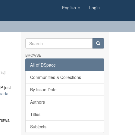
English
Login
BROWSE
All of DSpace
sji
Communities & Collections
P jest
By Issue Date
opada
Authors
Titles
rstwa
Subjects