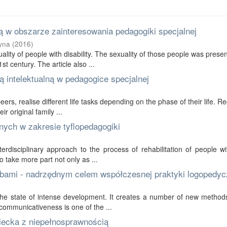
 w obszarze zainteresowania pedagogiki specjalnej
yna
(
2016
)
ality of people with disability. The sexuality of those people was prese
t century. The article also ...
 intelektualną w pedagogice specjalnej
 peers, realise different life tasks depending on the phase of their life. R
r original family ...
nych w zakresie tyflopedagogiki
erdisciplinary approach to the process of rehabilitation of people wi
to take more part not only as ...
bami - nadrzędnym celem współczesnej praktyki logopedyc
in the state of intense development. It creates a number of new method
communicativeness is one of the ...
ziecka z niepełnosprawnością