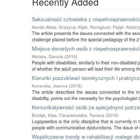
Recently Added
Seksualność człowieka z niepełnosprawnością
Aondo-Akaa, Grażyna
;
Kijak, Remigiusz
;
Pająk, Katarz
The article presents the issues connected with the sexu
challenge placed before the special pedagogy of the 21s
Miejsce dorosłych osób z niepełnosprawnością
Wolska, Danuta
(
2016
)
People with disabilities, similarly to their non-disabled
of whether the adult person will lead their life among thei
Kierunki poszukiwań teoretycznych i praktycz
Konarska, Joanna
(
2016
)
The article describes the issues connected to the int
disability, points out the necessity for the psychologist 
Komunikatywność osób ze specjalnymi potrze
Brzdęk, Ewa
;
Cierpiałowska, Tamara
(
2016
)
Logopaedics is the only discipline that is currently 
people with communicative dysfunctions. The issue of 
Współczesne trendy w rehabilitacji małego d