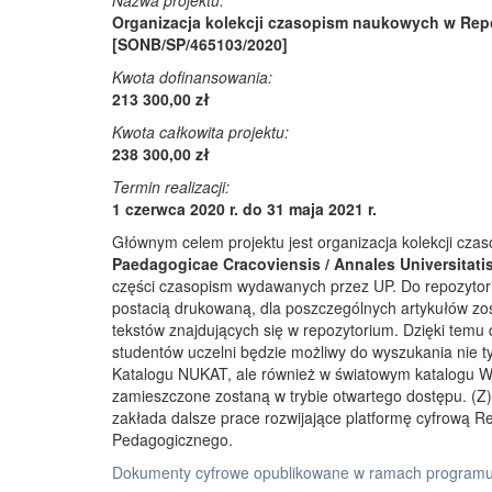
Nazwa projektu:
Organizacja kolekcji czasopism naukowych w Rep
[SONB/SP/465103/2020]
Kwota dofinansowania:
213 300,00 zł
Kwota całkowita projektu:
238 300,00 zł
Termin realizacji:
1 czerwca 2020 r. do 31 maja 2021 r.
Głównym celem projektu jest organizacja kolekcji cz
Paedagogicae Cracoviensis / Annales Universitati
części czasopism wydawanych przez UP. Do repozyto
postacią drukowaną, dla poszczególnych artykułów zos
tekstów znajdujących się w repozytorium. Dzięki temu
studentów uczelni będzie możliwy do wyszukania nie 
Katalogu NUKAT, ale również w światowym katalogu W
zamieszczone zostaną w trybie otwartego dostępu. (Z)r
zakłada dalsze prace rozwijające platformę cyfrową 
Pedagogicznego.
Dokumenty cyfrowe opublikowane w ramach programu