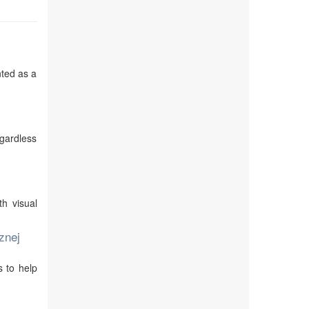
nted as a
egardless
th visual
znej
s to help