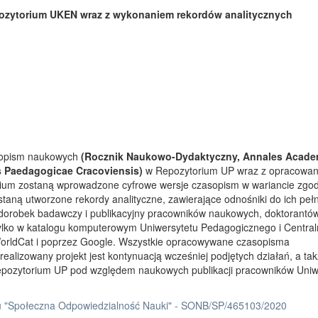
ozytorium UKEN wraz z wykonaniem rekordów analitycznych
asopism naukowych
(Rocznik Naukowo-Dydaktyczny, Annales Acade
s Paedagogicae Cracoviensis)
w Repozytorium UP wraz z opracowa
rium zostaną wprowadzone cyfrowe wersje czasopism w wariancie zgo
taną utworzone rekordy analityczne, zawierające odnośniki do ich peł
 dorobek badawczy i publikacyjny pracowników naukowych, doktorantów
tylko w katalogu komputerowym Uniwersytetu Pedagogicznego i Centra
orldCat i poprzez Google. Wszystkie opracowywane czasopisma
ealizowany projekt jest kontynuacją wcześniej podjętych działań, a ta
Repozytorium UP pod względem naukowych publikacji pracowników Uniw
 "Społeczna Odpowiedzialność Nauki" - SONB/SP/465103/2020