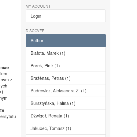
MY ACCOUNT
Login
DISCOVER
Author
Białota, Marek (1)
Borek, Piotr (1)
miae
niem
Bražènas, Petras (1)
dnym z
nych
Budrewicz, Aleksandra Z. (1)
 i
lnym
Bursztyńska, Halina (1)
kże
Dźwigoł, Renata (1)
ersytetu
Jakubec, Tomasz (1)