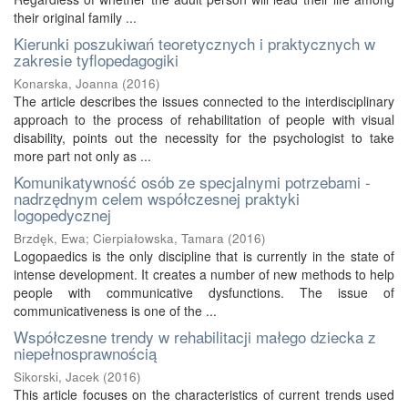
their original family ...
Kierunki poszukiwań teoretycznych i praktycznych w
zakresie tyflopedagogiki
Konarska, Joanna
(
2016
)
The article describes the issues connected to the interdisciplinary
approach to the process of rehabilitation of people with visual
disability, points out the necessity for the psychologist to take
more part not only as ...
Komunikatywność osób ze specjalnymi potrzebami -
nadrzędnym celem współczesnej praktyki
logopedycznej
Brzdęk, Ewa
;
Cierpiałowska, Tamara
(
2016
)
Logopaedics is the only discipline that is currently in the state of
intense development. It creates a number of new methods to help
people with communicative dysfunctions. The issue of
communicativeness is one of the ...
Współczesne trendy w rehabilitacji małego dziecka z
niepełnosprawnością
Sikorski, Jacek
(
2016
)
This article focuses on the characteristics of current trends used