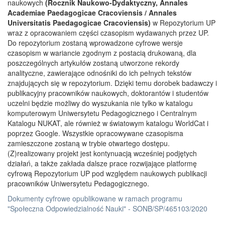
naukowych
(Rocznik Naukowo-Dydaktyczny, Annales
Academiae Paedagogicae Cracoviensis / Annales
Universitatis Paedagogicae Cracoviensis)
w Repozytorium UP
wraz z opracowaniem części czasopism wydawanych przez UP.
Do repozytorium zostaną wprowadzone cyfrowe wersje
czasopism w wariancie zgodnym z postacią drukowaną, dla
poszczególnych artykułów zostaną utworzone rekordy
analityczne, zawierające odnośniki do ich pełnych tekstów
znajdujących się w repozytorium. Dzięki temu dorobek badawczy i
publikacyjny pracowników naukowych, doktorantów i studentów
uczelni będzie możliwy do wyszukania nie tylko w katalogu
komputerowym Uniwersytetu Pedagogicznego i Centralnym
Katalogu NUKAT, ale również w światowym katalogu WorldCat i
poprzez Google. Wszystkie opracowywane czasopisma
zamieszczone zostaną w trybie otwartego dostępu.
(Z)realizowany projekt jest kontynuacją wcześniej podjętych
działań, a także zakłada dalsze prace rozwijające platformę
cyfrową Repozytorium UP pod względem naukowych publikacji
pracowników Uniwersytetu Pedagogicznego.
Dokumenty cyfrowe opublikowane w ramach programu
"Społeczna Odpowiedzialność Nauki" - SONB/SP/465103/2020