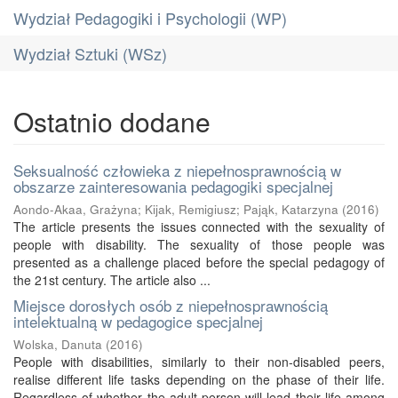
Wydział Pedagogiki i Psychologii (WP)
Wydział Sztuki (WSz)
Ostatnio dodane
Seksualność człowieka z niepełnosprawnością w
obszarze zainteresowania pedagogiki specjalnej
Aondo-Akaa, Grażyna
;
Kijak, Remigiusz
;
Pająk, Katarzyna
(
2016
)
The article presents the issues connected with the sexuality of
people with disability. The sexuality of those people was
presented as a challenge placed before the special pedagogy of
the 21st century. The article also ...
Miejsce dorosłych osób z niepełnosprawnością
intelektualną w pedagogice specjalnej
Wolska, Danuta
(
2016
)
People with disabilities, similarly to their non-disabled peers,
realise different life tasks depending on the phase of their life.
Regardless of whether the adult person will lead their life among