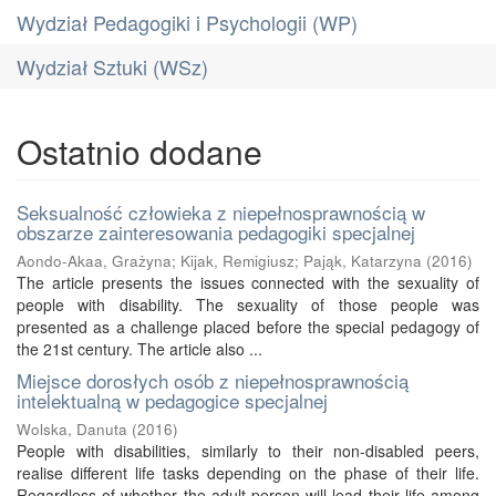
Wydział Pedagogiki i Psychologii (WP)
Wydział Sztuki (WSz)
Ostatnio dodane
Seksualność człowieka z niepełnosprawnością w
obszarze zainteresowania pedagogiki specjalnej
Aondo-Akaa, Grażyna
;
Kijak, Remigiusz
;
Pająk, Katarzyna
(
2016
)
The article presents the issues connected with the sexuality of
people with disability. The sexuality of those people was
presented as a challenge placed before the special pedagogy of
the 21st century. The article also ...
Miejsce dorosłych osób z niepełnosprawnością
intelektualną w pedagogice specjalnej
Wolska, Danuta
(
2016
)
People with disabilities, similarly to their non-disabled peers,
realise different life tasks depending on the phase of their life.
Regardless of whether the adult person will lead their life among