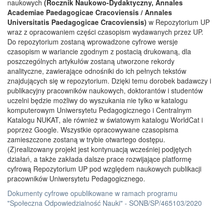
naukowych
(Rocznik Naukowo-Dydaktyczny, Annales
Academiae Paedagogicae Cracoviensis / Annales
Universitatis Paedagogicae Cracoviensis)
w Repozytorium UP
wraz z opracowaniem części czasopism wydawanych przez UP.
Do repozytorium zostaną wprowadzone cyfrowe wersje
czasopism w wariancie zgodnym z postacią drukowaną, dla
poszczególnych artykułów zostaną utworzone rekordy
analityczne, zawierające odnośniki do ich pełnych tekstów
znajdujących się w repozytorium. Dzięki temu dorobek badawczy i
publikacyjny pracowników naukowych, doktorantów i studentów
uczelni będzie możliwy do wyszukania nie tylko w katalogu
komputerowym Uniwersytetu Pedagogicznego i Centralnym
Katalogu NUKAT, ale również w światowym katalogu WorldCat i
poprzez Google. Wszystkie opracowywane czasopisma
zamieszczone zostaną w trybie otwartego dostępu.
(Z)realizowany projekt jest kontynuacją wcześniej podjętych
działań, a także zakłada dalsze prace rozwijające platformę
cyfrową Repozytorium UP pod względem naukowych publikacji
pracowników Uniwersytetu Pedagogicznego.
Dokumenty cyfrowe opublikowane w ramach programu
"Społeczna Odpowiedzialność Nauki" - SONB/SP/465103/2020