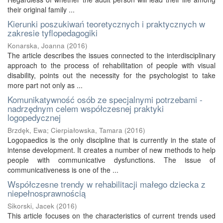
their original family ...
Kierunki poszukiwań teoretycznych i praktycznych w
zakresie tyflopedagogiki
Konarska, Joanna
(
2016
)
The article describes the issues connected to the interdisciplinary
approach to the process of rehabilitation of people with visual
disability, points out the necessity for the psychologist to take
more part not only as ...
Komunikatywność osób ze specjalnymi potrzebami -
nadrzędnym celem współczesnej praktyki
logopedycznej
Brzdęk, Ewa
;
Cierpiałowska, Tamara
(
2016
)
Logopaedics is the only discipline that is currently in the state of
intense development. It creates a number of new methods to help
people with communicative dysfunctions. The issue of
communicativeness is one of the ...
Współczesne trendy w rehabilitacji małego dziecka z
niepełnosprawnością
Sikorski, Jacek
(
2016
)
This article focuses on the characteristics of current trends used