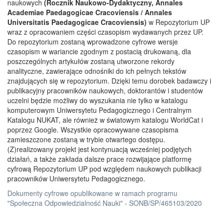
naukowych
(Rocznik Naukowo-Dydaktyczny, Annales
Academiae Paedagogicae Cracoviensis / Annales
Universitatis Paedagogicae Cracoviensis)
w Repozytorium UP
wraz z opracowaniem części czasopism wydawanych przez UP.
Do repozytorium zostaną wprowadzone cyfrowe wersje
czasopism w wariancie zgodnym z postacią drukowaną, dla
poszczególnych artykułów zostaną utworzone rekordy
analityczne, zawierające odnośniki do ich pełnych tekstów
znajdujących się w repozytorium. Dzięki temu dorobek badawczy i
publikacyjny pracowników naukowych, doktorantów i studentów
uczelni będzie możliwy do wyszukania nie tylko w katalogu
komputerowym Uniwersytetu Pedagogicznego i Centralnym
Katalogu NUKAT, ale również w światowym katalogu WorldCat i
poprzez Google. Wszystkie opracowywane czasopisma
zamieszczone zostaną w trybie otwartego dostępu.
(Z)realizowany projekt jest kontynuacją wcześniej podjętych
działań, a także zakłada dalsze prace rozwijające platformę
cyfrową Repozytorium UP pod względem naukowych publikacji
pracowników Uniwersytetu Pedagogicznego.
Dokumenty cyfrowe opublikowane w ramach programu
"Społeczna Odpowiedzialność Nauki" - SONB/SP/465103/2020