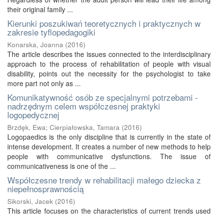
their original family ...
Kierunki poszukiwań teoretycznych i praktycznych w
zakresie tyflopedagogiki
Konarska, Joanna
(
2016
)
The article describes the issues connected to the interdisciplinary
approach to the process of rehabilitation of people with visual
disability, points out the necessity for the psychologist to take
more part not only as ...
Komunikatywność osób ze specjalnymi potrzebami -
nadrzędnym celem współczesnej praktyki
logopedycznej
Brzdęk, Ewa
;
Cierpiałowska, Tamara
(
2016
)
Logopaedics is the only discipline that is currently in the state of
intense development. It creates a number of new methods to help
people with communicative dysfunctions. The issue of
communicativeness is one of the ...
Współczesne trendy w rehabilitacji małego dziecka z
niepełnosprawnością
Sikorski, Jacek
(
2016
)
This article focuses on the characteristics of current trends used