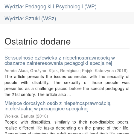
Wydział Pedagogiki i Psychologii (WP)
Wydział Sztuki (WSz)
Ostatnio dodane
Seksualność człowieka z niepełnosprawnością w
obszarze zainteresowania pedagogiki specjalnej
Aondo-Akaa, Grażyna
;
Kijak, Remigiusz
;
Pająk, Katarzyna
(
2016
)
The article presents the issues connected with the sexuality of
people with disability. The sexuality of those people was
presented as a challenge placed before the special pedagogy of
the 21st century. The article also ...
Miejsce dorosłych osób z niepełnosprawnością
intelektualną w pedagogice specjalnej
Wolska, Danuta
(
2016
)
People with disabilities, similarly to their non-disabled peers,
realise different life tasks depending on the phase of their life.
Regardless of whether the adult person will lead their life among