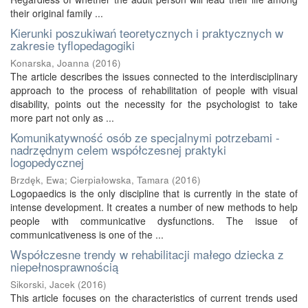
their original family ...
Kierunki poszukiwań teoretycznych i praktycznych w
zakresie tyflopedagogiki
Konarska, Joanna
(
2016
)
The article describes the issues connected to the interdisciplinary
approach to the process of rehabilitation of people with visual
disability, points out the necessity for the psychologist to take
more part not only as ...
Komunikatywność osób ze specjalnymi potrzebami -
nadrzędnym celem współczesnej praktyki
logopedycznej
Brzdęk, Ewa
;
Cierpiałowska, Tamara
(
2016
)
Logopaedics is the only discipline that is currently in the state of
intense development. It creates a number of new methods to help
people with communicative dysfunctions. The issue of
communicativeness is one of the ...
Współczesne trendy w rehabilitacji małego dziecka z
niepełnosprawnością
Sikorski, Jacek
(
2016
)
This article focuses on the characteristics of current trends used