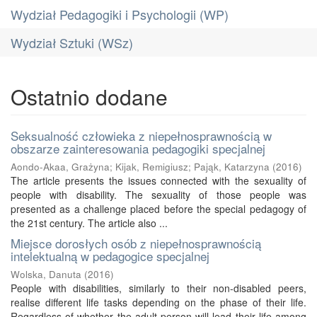
Wydział Pedagogiki i Psychologii (WP)
Wydział Sztuki (WSz)
Ostatnio dodane
Seksualność człowieka z niepełnosprawnością w
obszarze zainteresowania pedagogiki specjalnej
Aondo-Akaa, Grażyna
;
Kijak, Remigiusz
;
Pająk, Katarzyna
(
2016
)
The article presents the issues connected with the sexuality of
people with disability. The sexuality of those people was
presented as a challenge placed before the special pedagogy of
the 21st century. The article also ...
Miejsce dorosłych osób z niepełnosprawnością
intelektualną w pedagogice specjalnej
Wolska, Danuta
(
2016
)
People with disabilities, similarly to their non-disabled peers,
realise different life tasks depending on the phase of their life.
Regardless of whether the adult person will lead their life among