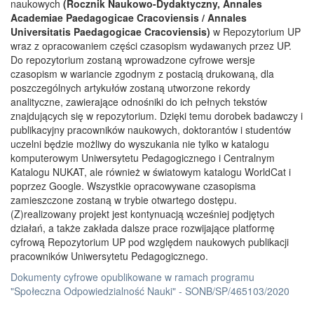
naukowych
(Rocznik Naukowo-Dydaktyczny, Annales
Academiae Paedagogicae Cracoviensis / Annales
Universitatis Paedagogicae Cracoviensis)
w Repozytorium UP
wraz z opracowaniem części czasopism wydawanych przez UP.
Do repozytorium zostaną wprowadzone cyfrowe wersje
czasopism w wariancie zgodnym z postacią drukowaną, dla
poszczególnych artykułów zostaną utworzone rekordy
analityczne, zawierające odnośniki do ich pełnych tekstów
znajdujących się w repozytorium. Dzięki temu dorobek badawczy i
publikacyjny pracowników naukowych, doktorantów i studentów
uczelni będzie możliwy do wyszukania nie tylko w katalogu
komputerowym Uniwersytetu Pedagogicznego i Centralnym
Katalogu NUKAT, ale również w światowym katalogu WorldCat i
poprzez Google. Wszystkie opracowywane czasopisma
zamieszczone zostaną w trybie otwartego dostępu.
(Z)realizowany projekt jest kontynuacją wcześniej podjętych
działań, a także zakłada dalsze prace rozwijające platformę
cyfrową Repozytorium UP pod względem naukowych publikacji
pracowników Uniwersytetu Pedagogicznego.
Dokumenty cyfrowe opublikowane w ramach programu
"Społeczna Odpowiedzialność Nauki" - SONB/SP/465103/2020