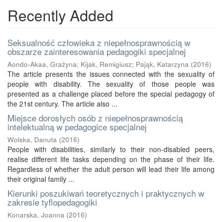
Recently Added
Seksualność człowieka z niepełnosprawnością w
obszarze zainteresowania pedagogiki specjalnej
Aondo-Akaa, Grażyna
;
Kijak, Remigiusz
;
Pająk, Katarzyna
(
2016
)
The article presents the issues connected with the sexuality of
people with disability. The sexuality of those people was
presented as a challenge placed before the special pedagogy of
the 21st century. The article also ...
Miejsce dorosłych osób z niepełnosprawnością
intelektualną w pedagogice specjalnej
Wolska, Danuta
(
2016
)
People with disabilities, similarly to their non-disabled peers,
realise different life tasks depending on the phase of their life.
Regardless of whether the adult person will lead their life among
their original family ...
Kierunki poszukiwań teoretycznych i praktycznych w
zakresie tyflopedagogiki
Konarska, Joanna
(
2016
)