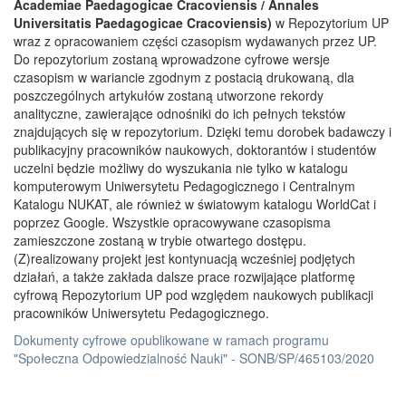
Academiae Paedagogicae Cracoviensis / Annales
Universitatis Paedagogicae Cracoviensis)
w Repozytorium UP
wraz z opracowaniem części czasopism wydawanych przez UP.
Do repozytorium zostaną wprowadzone cyfrowe wersje
czasopism w wariancie zgodnym z postacią drukowaną, dla
poszczególnych artykułów zostaną utworzone rekordy
analityczne, zawierające odnośniki do ich pełnych tekstów
znajdujących się w repozytorium. Dzięki temu dorobek badawczy i
publikacyjny pracowników naukowych, doktorantów i studentów
uczelni będzie możliwy do wyszukania nie tylko w katalogu
komputerowym Uniwersytetu Pedagogicznego i Centralnym
Katalogu NUKAT, ale również w światowym katalogu WorldCat i
poprzez Google. Wszystkie opracowywane czasopisma
zamieszczone zostaną w trybie otwartego dostępu.
(Z)realizowany projekt jest kontynuacją wcześniej podjętych
działań, a także zakłada dalsze prace rozwijające platformę
cyfrową Repozytorium UP pod względem naukowych publikacji
pracowników Uniwersytetu Pedagogicznego.
Dokumenty cyfrowe opublikowane w ramach programu
"Społeczna Odpowiedzialność Nauki" - SONB/SP/465103/2020