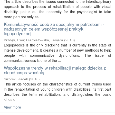
The article describes the issues connected to the interdisciplinary
approach to the process of rehabilitation of people with visual
disability, points out the necessity for the psychologist to take
more part not only as ...
Komunikatywność osób ze specjalnymi potrzebami -
nadrzędnym celem współczesnej praktyki
logopedycznej
Brzdęk, Ewa
;
Cierpiałowska, Tamara
(
2016
)
Logopaedics is the only discipline that is currently in the state of
intense development. It creates a number of new methods to help
people with communicative dysfunctions. The issue of
communicativeness is one of the ...
Współczesne trendy w rehabilitacji małego dziecka z
niepełnosprawnością
Sikorski, Jacek
(
2016
)
This article focuses on the characteristics of current trends used
in the rehabilitation of young children with disabilities. Its first part
describes the term rehabilitation, and distinguishes the basic
kinds of ...
View more