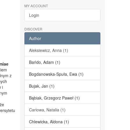
MY ACCOUNT
Login
DISCOVER
Author
Aleksiewicz, Anna (1)
Bańdo, Adam (1)
miae
niem
Bogdanowska-Spuła, Ewa (1)
dnym z
nych
Bujak, Jan (1)
 i
lnym
Bąbiak, Grzegorz Paweł (1)
kże
Cariowa, Natalia (1)
ersytetu
Chlewicka, Aldona (1)