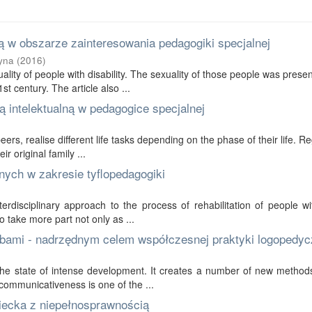
 w obszarze zainteresowania pedagogiki specjalnej
yna
(
2016
)
ality of people with disability. The sexuality of those people was prese
t century. The article also ...
 intelektualną w pedagogice specjalnej
 peers, realise different life tasks depending on the phase of their life. R
r original family ...
nych w zakresie tyflopedagogiki
erdisciplinary approach to the process of rehabilitation of people wi
to take more part not only as ...
bami - nadrzędnym celem współczesnej praktyki logopedyc
in the state of intense development. It creates a number of new method
communicativeness is one of the ...
ziecka z niepełnosprawnością