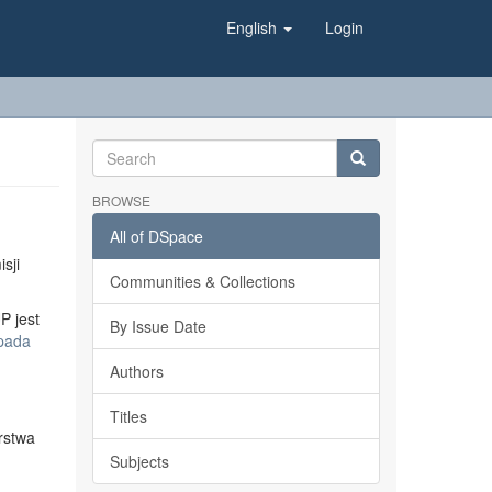
English
Login
BROWSE
All of DSpace
sji
Communities & Collections
P jest
By Issue Date
opada
Authors
Titles
rstwa
Subjects