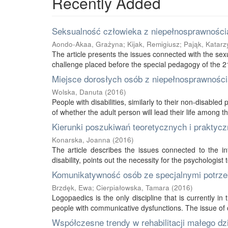
Recently Added
Seksualność człowieka z niepełnosprawnością
Aondo-Akaa, Grażyna
;
Kijak, Remigiusz
;
Pająk, Katarz
The article presents the issues connected with the sexu
challenge placed before the special pedagogy of the 21s
Miejsce dorosłych osób z niepełnosprawnością
Wolska, Danuta
(
2016
)
People with disabilities, similarly to their non-disabled
of whether the adult person will lead their life among thei
Kierunki poszukiwań teoretycznych i praktycz
Konarska, Joanna
(
2016
)
The article describes the issues connected to the int
disability, points out the necessity for the psychologist 
Komunikatywność osób ze specjalnymi potrze
Brzdęk, Ewa
;
Cierpiałowska, Tamara
(
2016
)
Logopaedics is the only discipline that is currently 
people with communicative dysfunctions. The issue of 
Współczesne trendy w rehabilitacji małego d