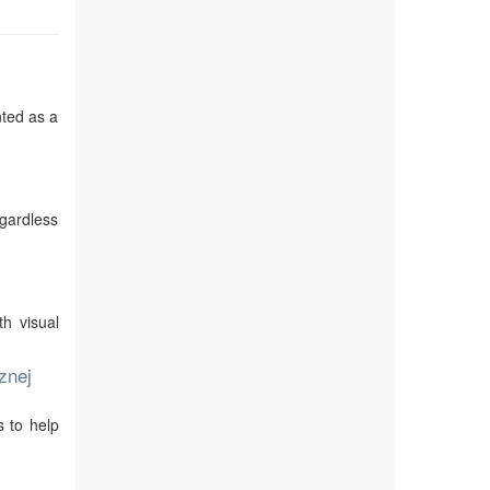
nted as a
egardless
th visual
znej
s to help