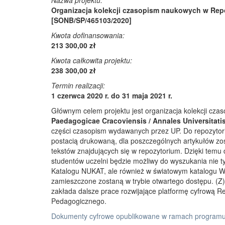
Nazwa projektu:
Organizacja kolekcji czasopism naukowych w Rep
[SONB/SP/465103/2020]
Kwota dofinansowania:
213 300,00 zł
Kwota całkowita projektu:
238 300,00 zł
Termin realizacji:
1 czerwca 2020 r. do 31 maja 2021 r.
Głównym celem projektu jest organizacja kolekcji cz
Paedagogicae Cracoviensis / Annales Universitati
części czasopism wydawanych przez UP. Do repozyto
postacią drukowaną, dla poszczególnych artykułów zos
tekstów znajdujących się w repozytorium. Dzięki temu
studentów uczelni będzie możliwy do wyszukania nie 
Katalogu NUKAT, ale również w światowym katalogu W
zamieszczone zostaną w trybie otwartego dostępu. (Z)r
zakłada dalsze prace rozwijające platformę cyfrową 
Pedagogicznego.
Dokumenty cyfrowe opublikowane w ramach programu