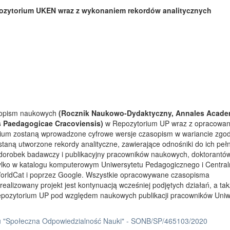
ozytorium UKEN wraz z wykonaniem rekordów analitycznych
asopism naukowych
(Rocznik Naukowo-Dydaktyczny, Annales Acade
s Paedagogicae Cracoviensis)
w Repozytorium UP wraz z opracowa
rium zostaną wprowadzone cyfrowe wersje czasopism w wariancie zgo
taną utworzone rekordy analityczne, zawierające odnośniki do ich peł
 dorobek badawczy i publikacyjny pracowników naukowych, doktorantów
tylko w katalogu komputerowym Uniwersytetu Pedagogicznego i Centra
orldCat i poprzez Google. Wszystkie opracowywane czasopisma
ealizowany projekt jest kontynuacją wcześniej podjętych działań, a ta
Repozytorium UP pod względem naukowych publikacji pracowników Uniw
 "Społeczna Odpowiedzialność Nauki" - SONB/SP/465103/2020