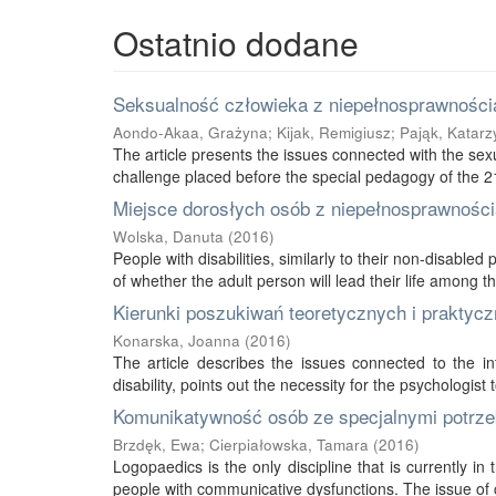
Ostatnio dodane
Seksualność człowieka z niepełnosprawnością
Aondo-Akaa, Grażyna
;
Kijak, Remigiusz
;
Pająk, Katarz
The article presents the issues connected with the sexu
challenge placed before the special pedagogy of the 21s
Miejsce dorosłych osób z niepełnosprawnością
Wolska, Danuta
(
2016
)
People with disabilities, similarly to their non-disabled
of whether the adult person will lead their life among thei
Kierunki poszukiwań teoretycznych i praktycz
Konarska, Joanna
(
2016
)
The article describes the issues connected to the int
disability, points out the necessity for the psychologist 
Komunikatywność osób ze specjalnymi potrze
Brzdęk, Ewa
;
Cierpiałowska, Tamara
(
2016
)
Logopaedics is the only discipline that is currently 
people with communicative dysfunctions. The issue of 