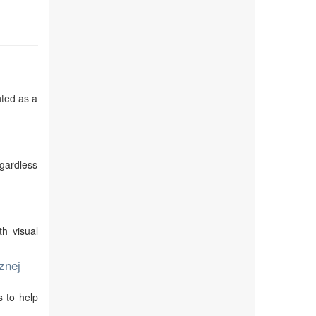
nted as a
egardless
th visual
znej
s to help