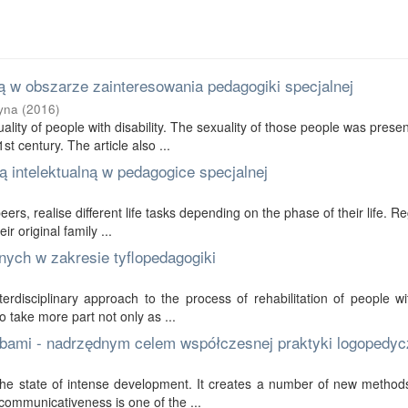
 w obszarze zainteresowania pedagogiki specjalnej
yna
(
2016
)
ality of people with disability. The sexuality of those people was prese
t century. The article also ...
 intelektualną w pedagogice specjalnej
 peers, realise different life tasks depending on the phase of their life. R
r original family ...
nych w zakresie tyflopedagogiki
erdisciplinary approach to the process of rehabilitation of people wi
to take more part not only as ...
bami - nadrzędnym celem współczesnej praktyki logopedyc
in the state of intense development. It creates a number of new method
communicativeness is one of the ...