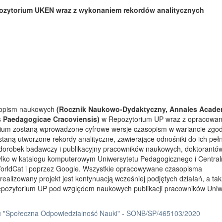
ozytorium UKEN wraz z wykonaniem rekordów analitycznych
asopism naukowych
(Rocznik Naukowo-Dydaktyczny, Annales Acade
s Paedagogicae Cracoviensis)
w Repozytorium UP wraz z opracowa
rium zostaną wprowadzone cyfrowe wersje czasopism w wariancie zgo
taną utworzone rekordy analityczne, zawierające odnośniki do ich peł
 dorobek badawczy i publikacyjny pracowników naukowych, doktorantów
tylko w katalogu komputerowym Uniwersytetu Pedagogicznego i Centra
orldCat i poprzez Google. Wszystkie opracowywane czasopisma
ealizowany projekt jest kontynuacją wcześniej podjętych działań, a ta
Repozytorium UP pod względem naukowych publikacji pracowników Uniw
 "Społeczna Odpowiedzialność Nauki" - SONB/SP/465103/2020