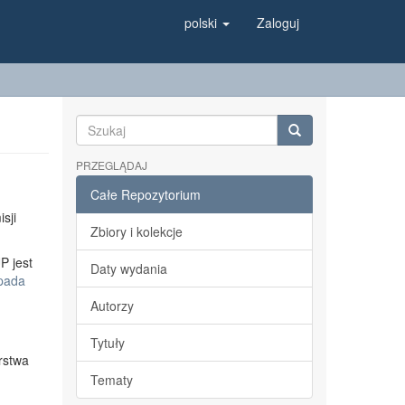
polski
Zaloguj
PRZEGLĄDAJ
Całe Repozytorium
sji
Zbiory i kolekcje
P jest
Daty wydania
opada
Autorzy
Tytuły
rstwa
Tematy