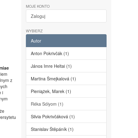
MOJE KONTO
Zaloguj
WYBIERZ
Autor
Anton Pokrivčák (1)
János Imre Heltai (1)
miae
niem
Martina Šmejkalová (1)
dnym z
nych
Pieniążek, Marek (1)
 i
lnym
Réka Sólyom (1)
kże
Silvia Pokrivčáková (1)
ersytetu
Stanislav Štěpáník (1)