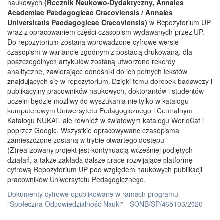
naukowych
(Rocznik Naukowo-Dydaktyczny, Annales
Academiae Paedagogicae Cracoviensis / Annales
Universitatis Paedagogicae Cracoviensis)
w Repozytorium UP
wraz z opracowaniem części czasopism wydawanych przez UP.
Do repozytorium zostaną wprowadzone cyfrowe wersje
czasopism w wariancie zgodnym z postacią drukowaną, dla
poszczególnych artykułów zostaną utworzone rekordy
analityczne, zawierające odnośniki do ich pełnych tekstów
znajdujących się w repozytorium. Dzięki temu dorobek badawczy i
publikacyjny pracowników naukowych, doktorantów i studentów
uczelni będzie możliwy do wyszukania nie tylko w katalogu
komputerowym Uniwersytetu Pedagogicznego i Centralnym
Katalogu NUKAT, ale również w światowym katalogu WorldCat i
poprzez Google. Wszystkie opracowywane czasopisma
zamieszczone zostaną w trybie otwartego dostępu.
(Z)realizowany projekt jest kontynuacją wcześniej podjętych
działań, a także zakłada dalsze prace rozwijające platformę
cyfrową Repozytorium UP pod względem naukowych publikacji
pracowników Uniwersytetu Pedagogicznego.
Dokumenty cyfrowe opublikowane w ramach programu
"Społeczna Odpowiedzialność Nauki" - SONB/SP/465103/2020