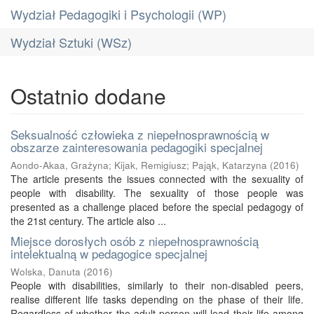
Wydział Pedagogiki i Psychologii (WP)
Wydział Sztuki (WSz)
Ostatnio dodane
Seksualność człowieka z niepełnosprawnością w
obszarze zainteresowania pedagogiki specjalnej
Aondo-Akaa, Grażyna
;
Kijak, Remigiusz
;
Pająk, Katarzyna
(
2016
)
The article presents the issues connected with the sexuality of
people with disability. The sexuality of those people was
presented as a challenge placed before the special pedagogy of
the 21st century. The article also ...
Miejsce dorosłych osób z niepełnosprawnością
intelektualną w pedagogice specjalnej
Wolska, Danuta
(
2016
)
People with disabilities, similarly to their non-disabled peers,
realise different life tasks depending on the phase of their life.
Regardless of whether the adult person will lead their life among