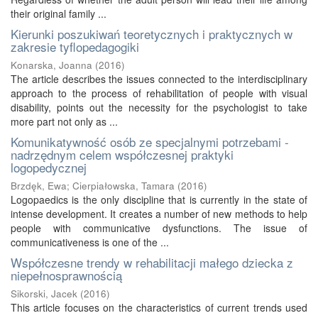
their original family ...
Kierunki poszukiwań teoretycznych i praktycznych w
zakresie tyflopedagogiki
Konarska, Joanna
(
2016
)
The article describes the issues connected to the interdisciplinary
approach to the process of rehabilitation of people with visual
disability, points out the necessity for the psychologist to take
more part not only as ...
Komunikatywność osób ze specjalnymi potrzebami -
nadrzędnym celem współczesnej praktyki
logopedycznej
Brzdęk, Ewa
;
Cierpiałowska, Tamara
(
2016
)
Logopaedics is the only discipline that is currently in the state of
intense development. It creates a number of new methods to help
people with communicative dysfunctions. The issue of
communicativeness is one of the ...
Współczesne trendy w rehabilitacji małego dziecka z
niepełnosprawnością
Sikorski, Jacek
(
2016
)
This article focuses on the characteristics of current trends used