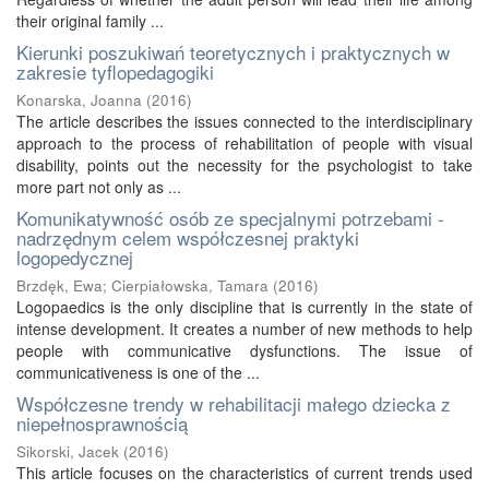
their original family ...
Kierunki poszukiwań teoretycznych i praktycznych w
zakresie tyflopedagogiki
Konarska, Joanna
(
2016
)
The article describes the issues connected to the interdisciplinary
approach to the process of rehabilitation of people with visual
disability, points out the necessity for the psychologist to take
more part not only as ...
Komunikatywność osób ze specjalnymi potrzebami -
nadrzędnym celem współczesnej praktyki
logopedycznej
Brzdęk, Ewa
;
Cierpiałowska, Tamara
(
2016
)
Logopaedics is the only discipline that is currently in the state of
intense development. It creates a number of new methods to help
people with communicative dysfunctions. The issue of
communicativeness is one of the ...
Współczesne trendy w rehabilitacji małego dziecka z
niepełnosprawnością
Sikorski, Jacek
(
2016
)
This article focuses on the characteristics of current trends used