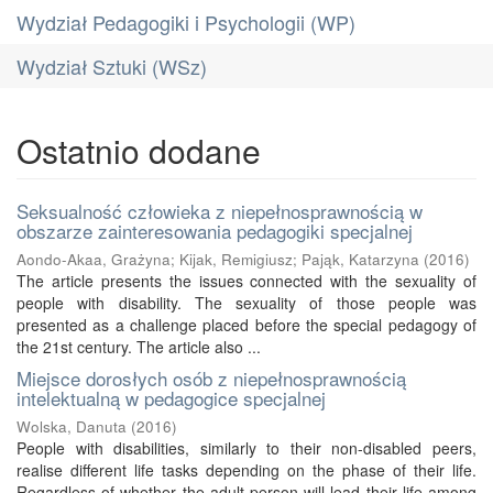
Wydział Pedagogiki i Psychologii (WP)
Wydział Sztuki (WSz)
Ostatnio dodane
Seksualność człowieka z niepełnosprawnością w
obszarze zainteresowania pedagogiki specjalnej
Aondo-Akaa, Grażyna
;
Kijak, Remigiusz
;
Pająk, Katarzyna
(
2016
)
The article presents the issues connected with the sexuality of
people with disability. The sexuality of those people was
presented as a challenge placed before the special pedagogy of
the 21st century. The article also ...
Miejsce dorosłych osób z niepełnosprawnością
intelektualną w pedagogice specjalnej
Wolska, Danuta
(
2016
)
People with disabilities, similarly to their non-disabled peers,
realise different life tasks depending on the phase of their life.
Regardless of whether the adult person will lead their life among