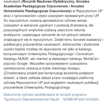
naukowych
(Rocznik Naukowo-Dydaktyczny, Annales
Academiae Paedagogicae Cracoviensis / Annales
Universitatis Paedagogicae Cracoviensis)
w Repozytorium UP
wraz z opracowaniem części czasopism wydawanych przez UP.
Do repozytorium zostaną wprowadzone cyfrowe wersje
czasopism w wariancie zgodnym z postacią drukowaną, dla
poszczególnych artykułów zostaną utworzone rekordy
analityczne, zawierające odnośniki do ich pełnych tekstów
znajdujących się w repozytorium. Dzięki temu dorobek badawczy i
publikacyjny pracowników naukowych, doktorantów i studentów
uczelni będzie możliwy do wyszukania nie tylko w katalogu
komputerowym Uniwersytetu Pedagogicznego i Centralnym
Katalogu NUKAT, ale również w światowym katalogu WorldCat i
poprzez Google. Wszystkie opracowywane czasopisma
zamieszczone zostaną w trybie otwartego dostępu.
(Z)realizowany projekt jest kontynuacją wcześniej podjętych
działań, a także zakłada dalsze prace rozwijające platformę
cyfrową Repozytorium UP pod względem naukowych publikacji
pracowników Uniwersytetu Pedagogicznego.
Dokumenty cyfrowe opublikowane w ramach programu
"Społeczna Odpowiedzialność Nauki" - SONB/SP/465103/2020