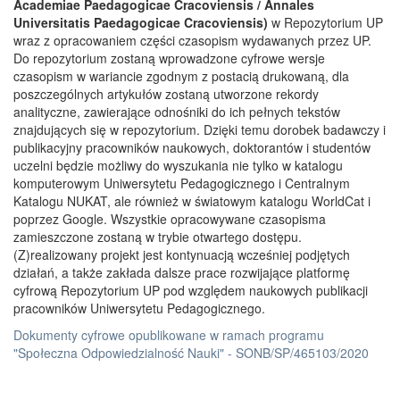
Academiae Paedagogicae Cracoviensis / Annales
Universitatis Paedagogicae Cracoviensis)
w Repozytorium UP
wraz z opracowaniem części czasopism wydawanych przez UP.
Do repozytorium zostaną wprowadzone cyfrowe wersje
czasopism w wariancie zgodnym z postacią drukowaną, dla
poszczególnych artykułów zostaną utworzone rekordy
analityczne, zawierające odnośniki do ich pełnych tekstów
znajdujących się w repozytorium. Dzięki temu dorobek badawczy i
publikacyjny pracowników naukowych, doktorantów i studentów
uczelni będzie możliwy do wyszukania nie tylko w katalogu
komputerowym Uniwersytetu Pedagogicznego i Centralnym
Katalogu NUKAT, ale również w światowym katalogu WorldCat i
poprzez Google. Wszystkie opracowywane czasopisma
zamieszczone zostaną w trybie otwartego dostępu.
(Z)realizowany projekt jest kontynuacją wcześniej podjętych
działań, a także zakłada dalsze prace rozwijające platformę
cyfrową Repozytorium UP pod względem naukowych publikacji
pracowników Uniwersytetu Pedagogicznego.
Dokumenty cyfrowe opublikowane w ramach programu
"Społeczna Odpowiedzialność Nauki" - SONB/SP/465103/2020