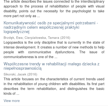
The article describes the issues connected to the interdisciplinary
approach to the process of rehabilitation of people with visual
disability, points out the necessity for the psychologist to take
more part not only as ...
Komunikatywność osób ze specjalnymi potrzebami -
nadrzędnym celem współczesnej praktyki
logopedycznej
Brzdęk, Ewa
;
Cierpiałowska, Tamara
(
2016
)
Logopaedics is the only discipline that is currently in the state of
intense development. It creates a number of new methods to help
people with communicative dysfunctions. The issue of
communicativeness is one of the ...
Współczesne trendy w rehabilitacji małego dziecka z
niepełnosprawnością
Sikorski, Jacek
(
2016
)
This article focuses on the characteristics of current trends used
in the rehabilitation of young children with disabilities. Its first part
describes the term rehabilitation, and distinguishes the basic
kinds of ...
View more