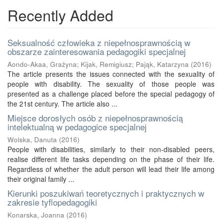
Recently Added
Seksualność człowieka z niepełnosprawnością w
obszarze zainteresowania pedagogiki specjalnej
Aondo-Akaa, Grażyna
;
Kijak, Remigiusz
;
Pająk, Katarzyna
(
2016
)
The article presents the issues connected with the sexuality of
people with disability. The sexuality of those people was
presented as a challenge placed before the special pedagogy of
the 21st century. The article also ...
Miejsce dorosłych osób z niepełnosprawnością
intelektualną w pedagogice specjalnej
Wolska, Danuta
(
2016
)
People with disabilities, similarly to their non-disabled peers,
realise different life tasks depending on the phase of their life.
Regardless of whether the adult person will lead their life among
their original family ...
Kierunki poszukiwań teoretycznych i praktycznych w
zakresie tyflopedagogiki
Konarska, Joanna
(
2016
)