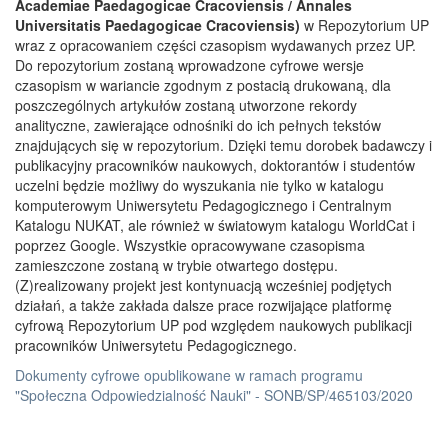
Academiae Paedagogicae Cracoviensis / Annales
Universitatis Paedagogicae Cracoviensis)
w Repozytorium UP
wraz z opracowaniem części czasopism wydawanych przez UP.
Do repozytorium zostaną wprowadzone cyfrowe wersje
czasopism w wariancie zgodnym z postacią drukowaną, dla
poszczególnych artykułów zostaną utworzone rekordy
analityczne, zawierające odnośniki do ich pełnych tekstów
znajdujących się w repozytorium. Dzięki temu dorobek badawczy i
publikacyjny pracowników naukowych, doktorantów i studentów
uczelni będzie możliwy do wyszukania nie tylko w katalogu
komputerowym Uniwersytetu Pedagogicznego i Centralnym
Katalogu NUKAT, ale również w światowym katalogu WorldCat i
poprzez Google. Wszystkie opracowywane czasopisma
zamieszczone zostaną w trybie otwartego dostępu.
(Z)realizowany projekt jest kontynuacją wcześniej podjętych
działań, a także zakłada dalsze prace rozwijające platformę
cyfrową Repozytorium UP pod względem naukowych publikacji
pracowników Uniwersytetu Pedagogicznego.
Dokumenty cyfrowe opublikowane w ramach programu
"Społeczna Odpowiedzialność Nauki" - SONB/SP/465103/2020