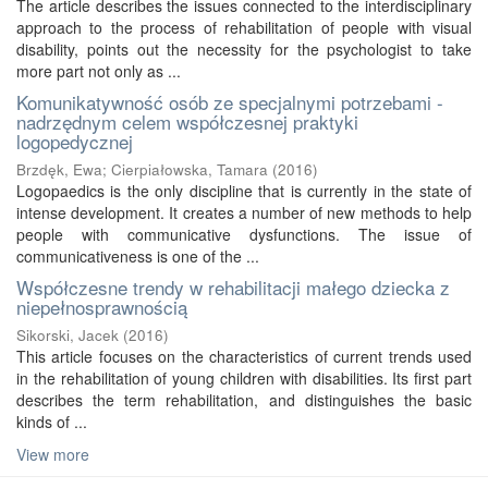
The article describes the issues connected to the interdisciplinary
approach to the process of rehabilitation of people with visual
disability, points out the necessity for the psychologist to take
more part not only as ...
Komunikatywność osób ze specjalnymi potrzebami -
nadrzędnym celem współczesnej praktyki
logopedycznej
Brzdęk, Ewa
;
Cierpiałowska, Tamara
(
2016
)
Logopaedics is the only discipline that is currently in the state of
intense development. It creates a number of new methods to help
people with communicative dysfunctions. The issue of
communicativeness is one of the ...
Współczesne trendy w rehabilitacji małego dziecka z
niepełnosprawnością
Sikorski, Jacek
(
2016
)
This article focuses on the characteristics of current trends used
in the rehabilitation of young children with disabilities. Its first part
describes the term rehabilitation, and distinguishes the basic
kinds of ...
View more