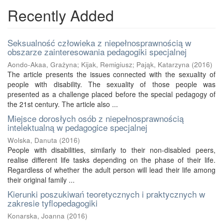
Recently Added
Seksualność człowieka z niepełnosprawnością w
obszarze zainteresowania pedagogiki specjalnej
Aondo-Akaa, Grażyna
;
Kijak, Remigiusz
;
Pająk, Katarzyna
(
2016
)
The article presents the issues connected with the sexuality of
people with disability. The sexuality of those people was
presented as a challenge placed before the special pedagogy of
the 21st century. The article also ...
Miejsce dorosłych osób z niepełnosprawnością
intelektualną w pedagogice specjalnej
Wolska, Danuta
(
2016
)
People with disabilities, similarly to their non-disabled peers,
realise different life tasks depending on the phase of their life.
Regardless of whether the adult person will lead their life among
their original family ...
Kierunki poszukiwań teoretycznych i praktycznych w
zakresie tyflopedagogiki
Konarska, Joanna
(
2016
)