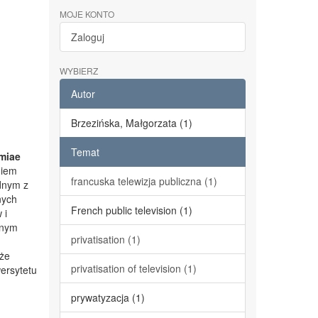
MOJE KONTO
Zaloguj
WYBIERZ
Autor
Brzezińska, Małgorzata (1)
Temat
miae
niem
francuska telewizja publiczna (1)
dnym z
nych
French public television (1)
 i
lnym
privatisation (1)
kże
privatisation of television (1)
ersytetu
prywatyzacja (1)