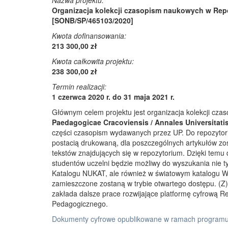
Nazwa projektu:
Organizacja kolekcji czasopism naukowych w Rep
[SONB/SP/465103/2020]
Kwota dofinansowania:
213 300,00 zł
Kwota całkowita projektu:
238 300,00 zł
Termin realizacji:
1 czerwca 2020 r. do 31 maja 2021 r.
Głównym celem projektu jest organizacja kolekcji cz
Paedagogicae Cracoviensis / Annales Universitati
części czasopism wydawanych przez UP. Do repozyto
postacią drukowaną, dla poszczególnych artykułów zos
tekstów znajdujących się w repozytorium. Dzięki temu
studentów uczelni będzie możliwy do wyszukania nie 
Katalogu NUKAT, ale również w światowym katalogu W
zamieszczone zostaną w trybie otwartego dostępu. (Z)r
zakłada dalsze prace rozwijające platformę cyfrową 
Pedagogicznego.
Dokumenty cyfrowe opublikowane w ramach programu