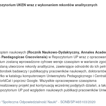
ozytorium UKEN wraz z wykonaniem rekordów analitycznych
asopism naukowych
(Rocznik Naukowo-Dydaktyczny, Annales Acade
s Paedagogicae Cracoviensis)
w Repozytorium UP wraz z opracowa
rium zostaną wprowadzone cyfrowe wersje czasopism w wariancie zgo
taną utworzone rekordy analityczne, zawierające odnośniki do ich peł
 dorobek badawczy i publikacyjny pracowników naukowych, doktorantów
tylko w katalogu komputerowym Uniwersytetu Pedagogicznego i Centra
orldCat i poprzez Google. Wszystkie opracowywane czasopisma
ealizowany projekt jest kontynuacją wcześniej podjętych działań, a ta
Repozytorium UP pod względem naukowych publikacji pracowników Uniw
 "Społeczna Odpowiedzialność Nauki" - SONB/SP/465103/2020