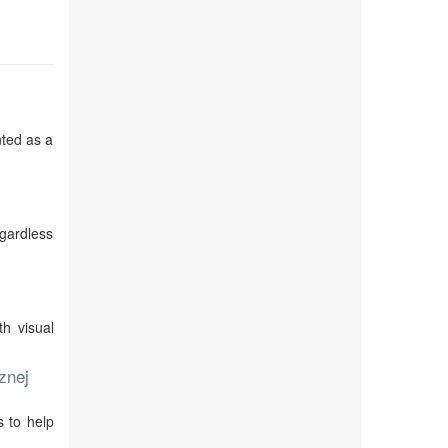
nted as a
egardless
th visual
znej
s to help