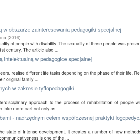
 w obszarze zainteresowania pedagogiki specjalnej
yna
(
2016
)
ality of people with disability. The sexuality of those people was prese
t century. The article also ...
 intelektualną w pedagogice specjalnej
 peers, realise different life tasks depending on the phase of their life. R
r original family ...
nych w zakresie tyflopedagogiki
erdisciplinary approach to the process of rehabilitation of people wi
to take more part not only as ...
bami - nadrzędnym celem współczesnej praktyki logopedyc
in the state of intense development. It creates a number of new method
communicativeness is one of the ...