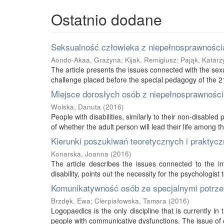
Ostatnio dodane
Seksualność człowieka z niepełnosprawnością
Aondo-Akaa, Grażyna
;
Kijak, Remigiusz
;
Pająk, Katarz
The article presents the issues connected with the sexu
challenge placed before the special pedagogy of the 21s
Miejsce dorosłych osób z niepełnosprawnością
Wolska, Danuta
(
2016
)
People with disabilities, similarly to their non-disabled
of whether the adult person will lead their life among thei
Kierunki poszukiwań teoretycznych i praktycz
Konarska, Joanna
(
2016
)
The article describes the issues connected to the int
disability, points out the necessity for the psychologist 
Komunikatywność osób ze specjalnymi potrze
Brzdęk, Ewa
;
Cierpiałowska, Tamara
(
2016
)
Logopaedics is the only discipline that is currently 
people with communicative dysfunctions. The issue of 