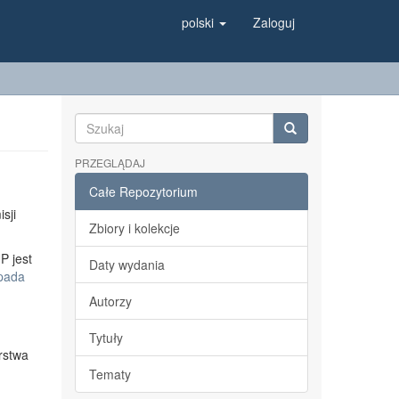
polski
Zaloguj
PRZEGLĄDAJ
Całe Repozytorium
sji
Zbiory i kolekcje
P jest
Daty wydania
opada
Autorzy
Tytuły
rstwa
Tematy