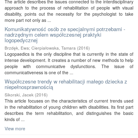
The article describes the issues connected to the interdisciplinary
approach to the process of rehabilitation of people with visual
disability, points out the necessity for the psychologist to take
more part not only as ...
Komunikatywność osób ze specjalnymi potrzebami -
nadrzędnym celem współczesnej praktyki
logopedycznej
Brzdęk, Ewa
;
Cierpiałowska, Tamara
(
2016
)
Logopaedics is the only discipline that is currently in the state of
intense development. It creates a number of new methods to help
people with communicative dysfunctions. The issue of
communicativeness is one of the ...
Współczesne trendy w rehabilitacji małego dziecka z
niepełnosprawnością
Sikorski, Jacek
(
2016
)
This article focuses on the characteristics of current trends used
in the rehabilitation of young children with disabilities. Its first part
describes the term rehabilitation, and distinguishes the basic
kinds of ...
View more