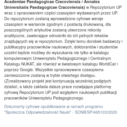
Academiae Paedagogicae Cracoviensis / Annales
Universitatis Paedagogicae Cracoviensis)
w Repozytorium UP
wraz z opracowaniem części czasopism wydawanych przez UP.
Do repozytorium zostaną wprowadzone cyfrowe wersje
czasopism w wariancie zgodnym z postacią drukowaną, dla
poszczególnych artykułów zostaną utworzone rekordy
analityczne, zawierające odnośniki do ich pełnych tekstów
znajdujących się w repozytorium. Dzięki temu dorobek badawczy i
publikacyjny pracowników naukowych, doktorantów i studentów
uczelni będzie możliwy do wyszukania nie tylko w katalogu
komputerowym Uniwersytetu Pedagogicznego i Centralnym
Katalogu NUKAT, ale również w światowym katalogu WorldCat i
poprzez Google. Wszystkie opracowywane czasopisma
zamieszczone zostaną w trybie otwartego dostępu.
(Z)realizowany projekt jest kontynuacją wcześniej podjętych
działań, a także zakłada dalsze prace rozwijające platformę
cyfrową Repozytorium UP pod względem naukowych publikacji
pracowników Uniwersytetu Pedagogicznego.
Dokumenty cyfrowe opublikowane w ramach programu
"Społeczna Odpowiedzialność Nauki" - SONB/SP/465103/2020