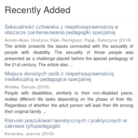
Recently Added
Seksualność człowieka z niepełnosprawnością w
obszarze zainteresowania pedagogiki specjalnej
Aondo-Akaa, Grażyna
;
Kijak, Remigiusz
;
Pająk, Katarzyna
(
2016
)
The article presents the issues connected with the sexuality of
people with disability. The sexuality of those people was
presented as a challenge placed before the special pedagogy of
the 21st century. The article also ...
Miejsce dorosłych osób z niepełnosprawnością
intelektualną w pedagogice specjalnej
Wolska, Danuta
(
2016
)
People with disabilities, similarly to their non-disabled peers,
realise different life tasks depending on the phase of their life.
Regardless of whether the adult person will lead their life among
their original family ...
Kierunki poszukiwań teoretycznych i praktycznych w
zakresie tyflopedagogiki
Konarska, Joanna
(
2016
)