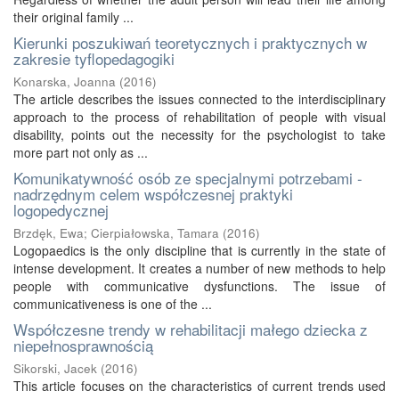
their original family ...
Kierunki poszukiwań teoretycznych i praktycznych w
zakresie tyflopedagogiki
Konarska, Joanna
(
2016
)
The article describes the issues connected to the interdisciplinary
approach to the process of rehabilitation of people with visual
disability, points out the necessity for the psychologist to take
more part not only as ...
Komunikatywność osób ze specjalnymi potrzebami -
nadrzędnym celem współczesnej praktyki
logopedycznej
Brzdęk, Ewa
;
Cierpiałowska, Tamara
(
2016
)
Logopaedics is the only discipline that is currently in the state of
intense development. It creates a number of new methods to help
people with communicative dysfunctions. The issue of
communicativeness is one of the ...
Współczesne trendy w rehabilitacji małego dziecka z
niepełnosprawnością
Sikorski, Jacek
(
2016
)
This article focuses on the characteristics of current trends used