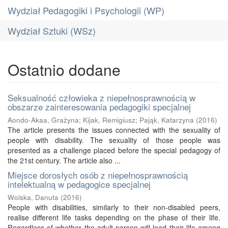
Wydział Pedagogiki i Psychologii (WP)
Wydział Sztuki (WSz)
Ostatnio dodane
Seksualność człowieka z niepełnosprawnością w
obszarze zainteresowania pedagogiki specjalnej
Aondo-Akaa, Grażyna
;
Kijak, Remigiusz
;
Pająk, Katarzyna
(
2016
)
The article presents the issues connected with the sexuality of
people with disability. The sexuality of those people was
presented as a challenge placed before the special pedagogy of
the 21st century. The article also ...
Miejsce dorosłych osób z niepełnosprawnością
intelektualną w pedagogice specjalnej
Wolska, Danuta
(
2016
)
People with disabilities, similarly to their non-disabled peers,
realise different life tasks depending on the phase of their life.
Regardless of whether the adult person will lead their life among