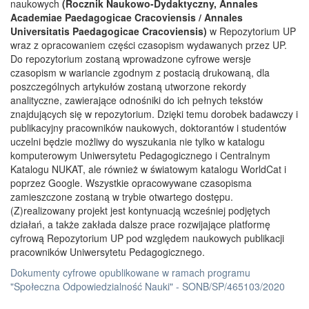
naukowych
(Rocznik Naukowo-Dydaktyczny, Annales
Academiae Paedagogicae Cracoviensis / Annales
Universitatis Paedagogicae Cracoviensis)
w Repozytorium UP
wraz z opracowaniem części czasopism wydawanych przez UP.
Do repozytorium zostaną wprowadzone cyfrowe wersje
czasopism w wariancie zgodnym z postacią drukowaną, dla
poszczególnych artykułów zostaną utworzone rekordy
analityczne, zawierające odnośniki do ich pełnych tekstów
znajdujących się w repozytorium. Dzięki temu dorobek badawczy i
publikacyjny pracowników naukowych, doktorantów i studentów
uczelni będzie możliwy do wyszukania nie tylko w katalogu
komputerowym Uniwersytetu Pedagogicznego i Centralnym
Katalogu NUKAT, ale również w światowym katalogu WorldCat i
poprzez Google. Wszystkie opracowywane czasopisma
zamieszczone zostaną w trybie otwartego dostępu.
(Z)realizowany projekt jest kontynuacją wcześniej podjętych
działań, a także zakłada dalsze prace rozwijające platformę
cyfrową Repozytorium UP pod względem naukowych publikacji
pracowników Uniwersytetu Pedagogicznego.
Dokumenty cyfrowe opublikowane w ramach programu
"Społeczna Odpowiedzialność Nauki" - SONB/SP/465103/2020