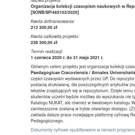
Nazwa projektu:
Organizacja kolekcji czasopism naukowych w Rep
[SONB/SP/465103/2020]
Kwota dofinansowania:
213 300,00 zł
Kwota całkowita projektu:
238 300,00 zł
Termin realizacji:
1 czerwca 2020 r. do 31 maja 2021 r.
Głównym celem projektu jest organizacja kolekcji cz
Paedagogicae Cracoviensis / Annales Universitati
części czasopism wydawanych przez UP. Do repozyto
postacią drukowaną, dla poszczególnych artykułów zos
tekstów znajdujących się w repozytorium. Dzięki temu
studentów uczelni będzie możliwy do wyszukania nie 
Katalogu NUKAT, ale również w światowym katalogu W
zamieszczone zostaną w trybie otwartego dostępu. (Z)r
zakłada dalsze prace rozwijające platformę cyfrową 
Pedagogicznego.
Dokumenty cyfrowe opublikowane w ramach programu