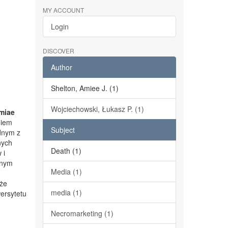
MY ACCOUNT
Login
DISCOVER
Author
Shelton, Amiee J. (1)
Wojciechowski, Łukasz P. (1)
miae
niem
Subject
dnym z
nych
Death (1)
 i
lnym
Media (1)
kże
media (1)
ersytetu
Necromarketing (1)