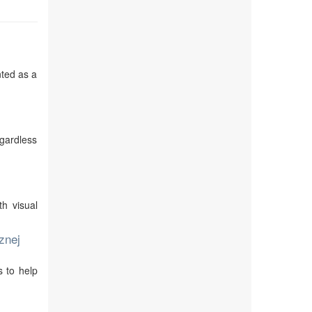
nted as a
egardless
th visual
znej
s to help