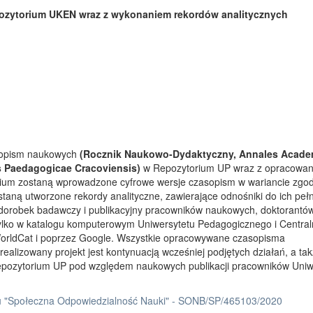
ozytorium UKEN wraz z wykonaniem rekordów analitycznych
asopism naukowych
(Rocznik Naukowo-Dydaktyczny, Annales Acade
s Paedagogicae Cracoviensis)
w Repozytorium UP wraz z opracowa
rium zostaną wprowadzone cyfrowe wersje czasopism w wariancie zgo
taną utworzone rekordy analityczne, zawierające odnośniki do ich peł
 dorobek badawczy i publikacyjny pracowników naukowych, doktorantów
tylko w katalogu komputerowym Uniwersytetu Pedagogicznego i Centra
orldCat i poprzez Google. Wszystkie opracowywane czasopisma
ealizowany projekt jest kontynuacją wcześniej podjętych działań, a ta
Repozytorium UP pod względem naukowych publikacji pracowników Uniw
 "Społeczna Odpowiedzialność Nauki" - SONB/SP/465103/2020