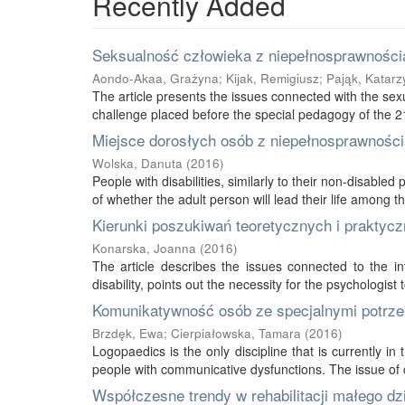
Recently Added
Seksualność człowieka z niepełnosprawnością
Aondo-Akaa, Grażyna
;
Kijak, Remigiusz
;
Pająk, Katarz
The article presents the issues connected with the sexu
challenge placed before the special pedagogy of the 21s
Miejsce dorosłych osób z niepełnosprawnością
Wolska, Danuta
(
2016
)
People with disabilities, similarly to their non-disabled
of whether the adult person will lead their life among thei
Kierunki poszukiwań teoretycznych i praktycz
Konarska, Joanna
(
2016
)
The article describes the issues connected to the int
disability, points out the necessity for the psychologist 
Komunikatywność osób ze specjalnymi potrze
Brzdęk, Ewa
;
Cierpiałowska, Tamara
(
2016
)
Logopaedics is the only discipline that is currently 
people with communicative dysfunctions. The issue of 
Współczesne trendy w rehabilitacji małego d