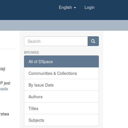
English
Login
BROWSE
All of DSpace
sji
Communities & Collections
P jest
By Issue Date
opada
Authors
Titles
rstwa
Subjects