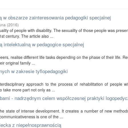
 w obszarze zainteresowania pedagogiki specjalnej
yna
(
2016
)
ality of people with disability. The sexuality of those people was prese
t century. The article also ...
 intelektualną w pedagogice specjalnej
 peers, realise different life tasks depending on the phase of their life. R
r original family ...
nych w zakresie tyflopedagogiki
erdisciplinary approach to the process of rehabilitation of people wi
to take more part not only as ...
bami - nadrzędnym celem współczesnej praktyki logopedyc
in the state of intense development. It creates a number of new method
communicativeness is one of the ...
ziecka z niepełnosprawnością