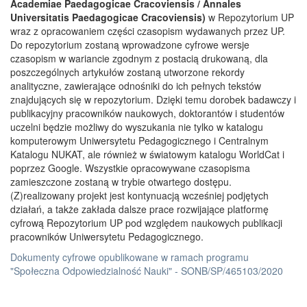
Academiae Paedagogicae Cracoviensis / Annales
Universitatis Paedagogicae Cracoviensis)
w Repozytorium UP
wraz z opracowaniem części czasopism wydawanych przez UP.
Do repozytorium zostaną wprowadzone cyfrowe wersje
czasopism w wariancie zgodnym z postacią drukowaną, dla
poszczególnych artykułów zostaną utworzone rekordy
analityczne, zawierające odnośniki do ich pełnych tekstów
znajdujących się w repozytorium. Dzięki temu dorobek badawczy i
publikacyjny pracowników naukowych, doktorantów i studentów
uczelni będzie możliwy do wyszukania nie tylko w katalogu
komputerowym Uniwersytetu Pedagogicznego i Centralnym
Katalogu NUKAT, ale również w światowym katalogu WorldCat i
poprzez Google. Wszystkie opracowywane czasopisma
zamieszczone zostaną w trybie otwartego dostępu.
(Z)realizowany projekt jest kontynuacją wcześniej podjętych
działań, a także zakłada dalsze prace rozwijające platformę
cyfrową Repozytorium UP pod względem naukowych publikacji
pracowników Uniwersytetu Pedagogicznego.
Dokumenty cyfrowe opublikowane w ramach programu
"Społeczna Odpowiedzialność Nauki" - SONB/SP/465103/2020