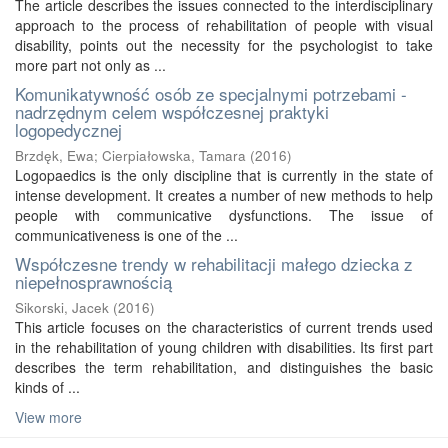
The article describes the issues connected to the interdisciplinary
approach to the process of rehabilitation of people with visual
disability, points out the necessity for the psychologist to take
more part not only as ...
Komunikatywność osób ze specjalnymi potrzebami -
nadrzędnym celem współczesnej praktyki
logopedycznej
Brzdęk, Ewa
;
Cierpiałowska, Tamara
(
2016
)
Logopaedics is the only discipline that is currently in the state of
intense development. It creates a number of new methods to help
people with communicative dysfunctions. The issue of
communicativeness is one of the ...
Współczesne trendy w rehabilitacji małego dziecka z
niepełnosprawnością
Sikorski, Jacek
(
2016
)
This article focuses on the characteristics of current trends used
in the rehabilitation of young children with disabilities. Its first part
describes the term rehabilitation, and distinguishes the basic
kinds of ...
View more