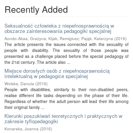
Recently Added
Seksualność człowieka z niepełnosprawnością w
obszarze zainteresowania pedagogiki specjalnej
Aondo-Akaa, Grażyna
;
Kijak, Remigiusz
;
Pająk, Katarzyna
(
2016
)
The article presents the issues connected with the sexuality of
people with disability. The sexuality of those people was
presented as a challenge placed before the special pedagogy of
the 21st century. The article also ...
Miejsce dorosłych osób z niepełnosprawnością
intelektualną w pedagogice specjalnej
Wolska, Danuta
(
2016
)
People with disabilities, similarly to their non-disabled peers,
realise different life tasks depending on the phase of their life.
Regardless of whether the adult person will lead their life among
their original family ...
Kierunki poszukiwań teoretycznych i praktycznych w
zakresie tyflopedagogiki
Konarska, Joanna
(
2016
)