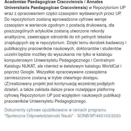
Academiae Paedagogicae Cracoviensis / Annales
Universitatis Paedagogicae Cracoviensis)
w Repozytorium UP
wraz z opracowaniem części czasopism wydawanych przez UP.
Do repozytorium zostaną wprowadzone cyfrowe wersje
czasopism w wariancie zgodnym z postacią drukowaną, dla
poszczególnych artykułów zostaną utworzone rekordy
analityczne, zawierające odnośniki do ich pełnych tekstów
znajdujących się w repozytorium. Dzięki temu dorobek badawczy i
publikacyjny pracowników naukowych, doktorantów i studentów
uczelni będzie możliwy do wyszukania nie tylko w katalogu
komputerowym Uniwersytetu Pedagogicznego i Centralnym
Katalogu NUKAT, ale również w światowym katalogu WorldCat i
poprzez Google. Wszystkie opracowywane czasopisma
zamieszczone zostaną w trybie otwartego dostępu.
(Z)realizowany projekt jest kontynuacją wcześniej podjętych
działań, a także zakłada dalsze prace rozwijające platformę
cyfrową Repozytorium UP pod względem naukowych publikacji
pracowników Uniwersytetu Pedagogicznego.
Dokumenty cyfrowe opublikowane w ramach programu
"Społeczna Odpowiedzialność Nauki" - SONB/SP/465103/2020