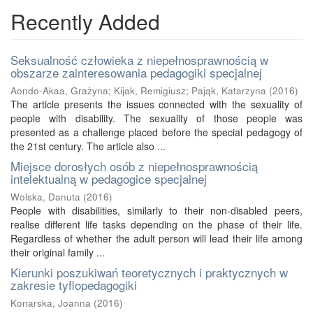
Recently Added
Seksualność człowieka z niepełnosprawnością w
obszarze zainteresowania pedagogiki specjalnej
Aondo-Akaa, Grażyna
;
Kijak, Remigiusz
;
Pająk, Katarzyna
(
2016
)
The article presents the issues connected with the sexuality of
people with disability. The sexuality of those people was
presented as a challenge placed before the special pedagogy of
the 21st century. The article also ...
Miejsce dorosłych osób z niepełnosprawnością
intelektualną w pedagogice specjalnej
Wolska, Danuta
(
2016
)
People with disabilities, similarly to their non-disabled peers,
realise different life tasks depending on the phase of their life.
Regardless of whether the adult person will lead their life among
their original family ...
Kierunki poszukiwań teoretycznych i praktycznych w
zakresie tyflopedagogiki
Konarska, Joanna
(
2016
)