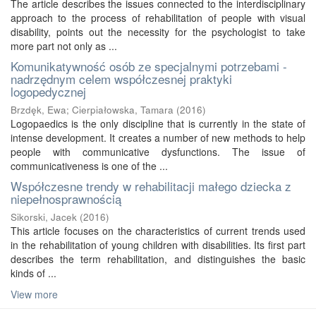
The article describes the issues connected to the interdisciplinary
approach to the process of rehabilitation of people with visual
disability, points out the necessity for the psychologist to take
more part not only as ...
Komunikatywność osób ze specjalnymi potrzebami -
nadrzędnym celem współczesnej praktyki
logopedycznej
Brzdęk, Ewa
;
Cierpiałowska, Tamara
(
2016
)
Logopaedics is the only discipline that is currently in the state of
intense development. It creates a number of new methods to help
people with communicative dysfunctions. The issue of
communicativeness is one of the ...
Współczesne trendy w rehabilitacji małego dziecka z
niepełnosprawnością
Sikorski, Jacek
(
2016
)
This article focuses on the characteristics of current trends used
in the rehabilitation of young children with disabilities. Its first part
describes the term rehabilitation, and distinguishes the basic
kinds of ...
View more