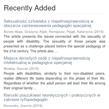
Recently Added
Seksualność człowieka z niepełnosprawnością w
obszarze zainteresowania pedagogiki specjalnej
Aondo-Akaa, Grażyna
;
Kijak, Remigiusz
;
Pająk, Katarzyna
(
2016
)
The article presents the issues connected with the sexuality of
people with disability. The sexuality of those people was
presented as a challenge placed before the special pedagogy of
the 21st century. The article also ...
Miejsce dorosłych osób z niepełnosprawnością
intelektualną w pedagogice specjalnej
Wolska, Danuta
(
2016
)
People with disabilities, similarly to their non-disabled peers,
realise different life tasks depending on the phase of their life.
Regardless of whether the adult person will lead their life among
their original family ...
Kierunki poszukiwań teoretycznych i praktycznych w
zakresie tyflopedagogiki
Konarska, Joanna
(
2016
)