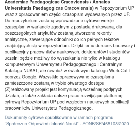
Academiae Paedagogicae Cracoviensis / Annales
Universitatis Paedagogicae Cracoviensis)
w Repozytorium UP
wraz z opracowaniem części czasopism wydawanych przez UP.
Do repozytorium zostaną wprowadzone cyfrowe wersje
czasopism w wariancie zgodnym z postacią drukowaną, dla
poszczególnych artykułów zostaną utworzone rekordy
analityczne, zawierające odnośniki do ich pełnych tekstów
znajdujących się w repozytorium. Dzięki temu dorobek badawczy i
publikacyjny pracowników naukowych, doktorantów i studentów
uczelni będzie możliwy do wyszukania nie tylko w katalogu
komputerowym Uniwersytetu Pedagogicznego i Centralnym
Katalogu NUKAT, ale również w światowym katalogu WorldCat i
poprzez Google. Wszystkie opracowywane czasopisma
zamieszczone zostaną w trybie otwartego dostępu.
(Z)realizowany projekt jest kontynuacją wcześniej podjętych
działań, a także zakłada dalsze prace rozwijające platformę
cyfrową Repozytorium UP pod względem naukowych publikacji
pracowników Uniwersytetu Pedagogicznego.
Dokumenty cyfrowe opublikowane w ramach programu
"Społeczna Odpowiedzialność Nauki" - SONB/SP/465103/2020