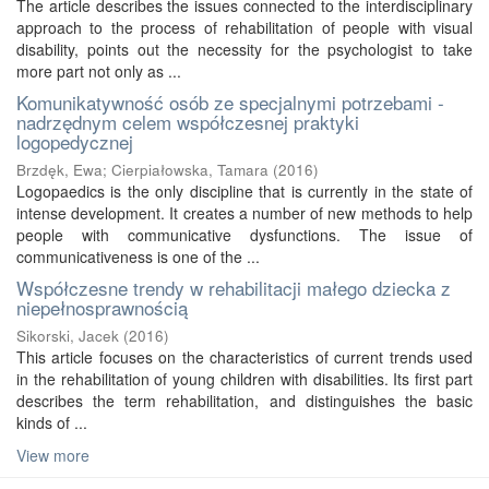
The article describes the issues connected to the interdisciplinary
approach to the process of rehabilitation of people with visual
disability, points out the necessity for the psychologist to take
more part not only as ...
Komunikatywność osób ze specjalnymi potrzebami -
nadrzędnym celem współczesnej praktyki
logopedycznej
Brzdęk, Ewa
;
Cierpiałowska, Tamara
(
2016
)
Logopaedics is the only discipline that is currently in the state of
intense development. It creates a number of new methods to help
people with communicative dysfunctions. The issue of
communicativeness is one of the ...
Współczesne trendy w rehabilitacji małego dziecka z
niepełnosprawnością
Sikorski, Jacek
(
2016
)
This article focuses on the characteristics of current trends used
in the rehabilitation of young children with disabilities. Its first part
describes the term rehabilitation, and distinguishes the basic
kinds of ...
View more