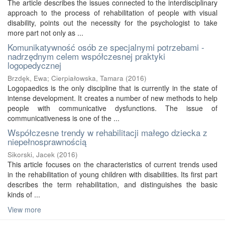
The article describes the issues connected to the interdisciplinary
approach to the process of rehabilitation of people with visual
disability, points out the necessity for the psychologist to take
more part not only as ...
Komunikatywność osób ze specjalnymi potrzebami -
nadrzędnym celem współczesnej praktyki
logopedycznej
Brzdęk, Ewa
;
Cierpiałowska, Tamara
(
2016
)
Logopaedics is the only discipline that is currently in the state of
intense development. It creates a number of new methods to help
people with communicative dysfunctions. The issue of
communicativeness is one of the ...
Współczesne trendy w rehabilitacji małego dziecka z
niepełnosprawnością
Sikorski, Jacek
(
2016
)
This article focuses on the characteristics of current trends used
in the rehabilitation of young children with disabilities. Its first part
describes the term rehabilitation, and distinguishes the basic
kinds of ...
View more