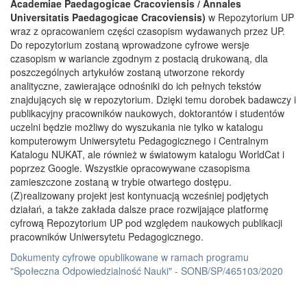
Academiae Paedagogicae Cracoviensis / Annales
Universitatis Paedagogicae Cracoviensis)
w Repozytorium UP
wraz z opracowaniem części czasopism wydawanych przez UP.
Do repozytorium zostaną wprowadzone cyfrowe wersje
czasopism w wariancie zgodnym z postacią drukowaną, dla
poszczególnych artykułów zostaną utworzone rekordy
analityczne, zawierające odnośniki do ich pełnych tekstów
znajdujących się w repozytorium. Dzięki temu dorobek badawczy i
publikacyjny pracowników naukowych, doktorantów i studentów
uczelni będzie możliwy do wyszukania nie tylko w katalogu
komputerowym Uniwersytetu Pedagogicznego i Centralnym
Katalogu NUKAT, ale również w światowym katalogu WorldCat i
poprzez Google. Wszystkie opracowywane czasopisma
zamieszczone zostaną w trybie otwartego dostępu.
(Z)realizowany projekt jest kontynuacją wcześniej podjętych
działań, a także zakłada dalsze prace rozwijające platformę
cyfrową Repozytorium UP pod względem naukowych publikacji
pracowników Uniwersytetu Pedagogicznego.
Dokumenty cyfrowe opublikowane w ramach programu
"Społeczna Odpowiedzialność Nauki" - SONB/SP/465103/2020