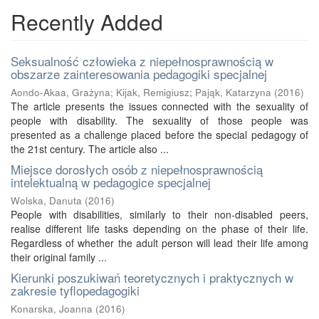
Recently Added
Seksualność człowieka z niepełnosprawnością w
obszarze zainteresowania pedagogiki specjalnej
Aondo-Akaa, Grażyna
;
Kijak, Remigiusz
;
Pająk, Katarzyna
(
2016
)
The article presents the issues connected with the sexuality of
people with disability. The sexuality of those people was
presented as a challenge placed before the special pedagogy of
the 21st century. The article also ...
Miejsce dorosłych osób z niepełnosprawnością
intelektualną w pedagogice specjalnej
Wolska, Danuta
(
2016
)
People with disabilities, similarly to their non-disabled peers,
realise different life tasks depending on the phase of their life.
Regardless of whether the adult person will lead their life among
their original family ...
Kierunki poszukiwań teoretycznych i praktycznych w
zakresie tyflopedagogiki
Konarska, Joanna
(
2016
)