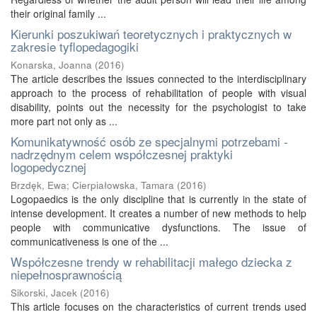
their original family ...
Kierunki poszukiwań teoretycznych i praktycznych w
zakresie tyflopedagogiki
Konarska, Joanna
(
2016
)
The article describes the issues connected to the interdisciplinary
approach to the process of rehabilitation of people with visual
disability, points out the necessity for the psychologist to take
more part not only as ...
Komunikatywność osób ze specjalnymi potrzebami -
nadrzędnym celem współczesnej praktyki
logopedycznej
Brzdęk, Ewa
;
Cierpiałowska, Tamara
(
2016
)
Logopaedics is the only discipline that is currently in the state of
intense development. It creates a number of new methods to help
people with communicative dysfunctions. The issue of
communicativeness is one of the ...
Współczesne trendy w rehabilitacji małego dziecka z
niepełnosprawnością
Sikorski, Jacek
(
2016
)
This article focuses on the characteristics of current trends used