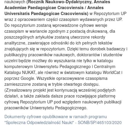
naukowych
(Rocznik Naukowo-Dydaktyczny, Annales
Academiae Paedagogicae Cracoviensis / Annales
Universitatis Paedagogicae Cracoviensis)
w Repozytorium UP
wraz z opracowaniem części czasopism wydawanych przez UP.
Do repozytorium zostaną wprowadzone cyfrowe wersje
czasopism w wariancie zgodnym z postacią drukowaną, dla
poszczególnych artykułów zostaną utworzone rekordy
analityczne, zawierające odnośniki do ich pełnych tekstów
znajdujących się w repozytorium. Dzięki temu dorobek badawczy i
publikacyjny pracowników naukowych, doktorantów i studentów
uczelni będzie możliwy do wyszukania nie tylko w katalogu
komputerowym Uniwersytetu Pedagogicznego i Centralnym
Katalogu NUKAT, ale również w światowym katalogu WorldCat i
poprzez Google. Wszystkie opracowywane czasopisma
zamieszczone zostaną w trybie otwartego dostępu.
(Z)realizowany projekt jest kontynuacją wcześniej podjętych
działań, a także zakłada dalsze prace rozwijające platformę
cyfrową Repozytorium UP pod względem naukowych publikacji
pracowników Uniwersytetu Pedagogicznego.
Dokumenty cyfrowe opublikowane w ramach programu
"Społeczna Odpowiedzialność Nauki" - SONB/SP/465103/2020