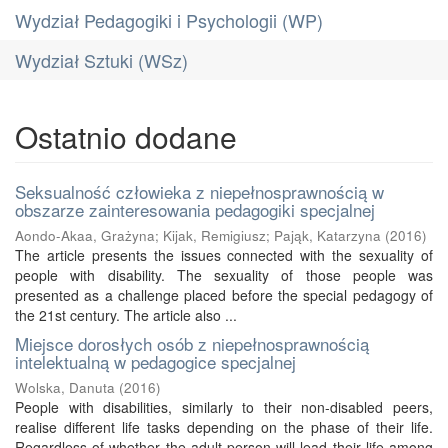
Wydział Pedagogiki i Psychologii (WP)
Wydział Sztuki (WSz)
Ostatnio dodane
Seksualność człowieka z niepełnosprawnością w
obszarze zainteresowania pedagogiki specjalnej
Aondo-Akaa, Grażyna
;
Kijak, Remigiusz
;
Pająk, Katarzyna
(
2016
)
The article presents the issues connected with the sexuality of
people with disability. The sexuality of those people was
presented as a challenge placed before the special pedagogy of
the 21st century. The article also ...
Miejsce dorosłych osób z niepełnosprawnością
intelektualną w pedagogice specjalnej
Wolska, Danuta
(
2016
)
People with disabilities, similarly to their non-disabled peers,
realise different life tasks depending on the phase of their life.
Regardless of whether the adult person will lead their life among