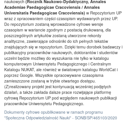
naukowych
(Rocznik Naukowo-Dydaktyczny, Annales
Academiae Paedagogicae Cracoviensis / Annales
Universitatis Paedagogicae Cracoviensis)
w Repozytorium UP
wraz z opracowaniem części czasopism wydawanych przez UP.
Do repozytorium zostaną wprowadzone cyfrowe wersje
czasopism w wariancie zgodnym z postacią drukowaną, dla
poszczególnych artykułów zostaną utworzone rekordy
analityczne, zawierające odnośniki do ich pełnych tekstów
znajdujących się w repozytorium. Dzięki temu dorobek badawczy i
publikacyjny pracowników naukowych, doktorantów i studentów
uczelni będzie możliwy do wyszukania nie tylko w katalogu
komputerowym Uniwersytetu Pedagogicznego i Centralnym
Katalogu NUKAT, ale również w światowym katalogu WorldCat i
poprzez Google. Wszystkie opracowywane czasopisma
zamieszczone zostaną w trybie otwartego dostępu.
(Z)realizowany projekt jest kontynuacją wcześniej podjętych
działań, a także zakłada dalsze prace rozwijające platformę
cyfrową Repozytorium UP pod względem naukowych publikacji
pracowników Uniwersytetu Pedagogicznego.
Dokumenty cyfrowe opublikowane w ramach programu
"Społeczna Odpowiedzialność Nauki" - SONB/SP/465103/2020