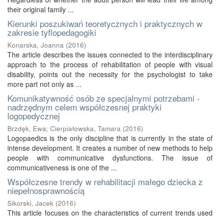
their original family ...
Kierunki poszukiwań teoretycznych i praktycznych w
zakresie tyflopedagogiki
Konarska, Joanna
(
2016
)
The article describes the issues connected to the interdisciplinary
approach to the process of rehabilitation of people with visual
disability, points out the necessity for the psychologist to take
more part not only as ...
Komunikatywność osób ze specjalnymi potrzebami -
nadrzędnym celem współczesnej praktyki
logopedycznej
Brzdęk, Ewa
;
Cierpiałowska, Tamara
(
2016
)
Logopaedics is the only discipline that is currently in the state of
intense development. It creates a number of new methods to help
people with communicative dysfunctions. The issue of
communicativeness is one of the ...
Współczesne trendy w rehabilitacji małego dziecka z
niepełnosprawnością
Sikorski, Jacek
(
2016
)
This article focuses on the characteristics of current trends used