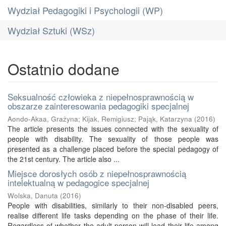
Wydział Pedagogiki i Psychologii (WP)
Wydział Sztuki (WSz)
Ostatnio dodane
Seksualność człowieka z niepełnosprawnością w
obszarze zainteresowania pedagogiki specjalnej
Aondo-Akaa, Grażyna
;
Kijak, Remigiusz
;
Pająk, Katarzyna
(
2016
)
The article presents the issues connected with the sexuality of
people with disability. The sexuality of those people was
presented as a challenge placed before the special pedagogy of
the 21st century. The article also ...
Miejsce dorosłych osób z niepełnosprawnością
intelektualną w pedagogice specjalnej
Wolska, Danuta
(
2016
)
People with disabilities, similarly to their non-disabled peers,
realise different life tasks depending on the phase of their life.
Regardless of whether the adult person will lead their life among