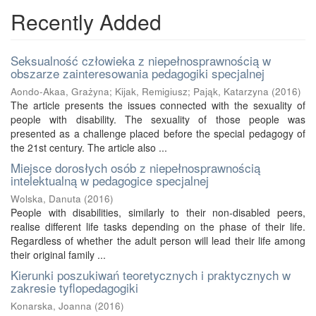
Recently Added
Seksualność człowieka z niepełnosprawnością w
obszarze zainteresowania pedagogiki specjalnej
Aondo-Akaa, Grażyna
;
Kijak, Remigiusz
;
Pająk, Katarzyna
(
2016
)
The article presents the issues connected with the sexuality of
people with disability. The sexuality of those people was
presented as a challenge placed before the special pedagogy of
the 21st century. The article also ...
Miejsce dorosłych osób z niepełnosprawnością
intelektualną w pedagogice specjalnej
Wolska, Danuta
(
2016
)
People with disabilities, similarly to their non-disabled peers,
realise different life tasks depending on the phase of their life.
Regardless of whether the adult person will lead their life among
their original family ...
Kierunki poszukiwań teoretycznych i praktycznych w
zakresie tyflopedagogiki
Konarska, Joanna
(
2016
)