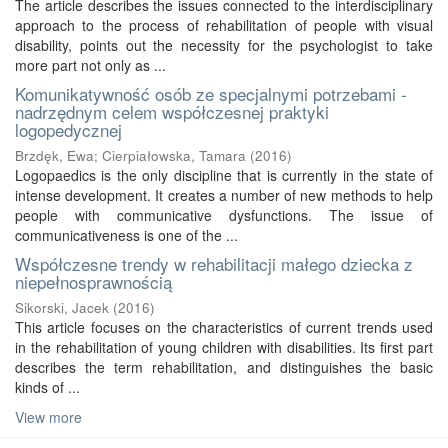
The article describes the issues connected to the interdisciplinary
approach to the process of rehabilitation of people with visual
disability, points out the necessity for the psychologist to take
more part not only as ...
Komunikatywność osób ze specjalnymi potrzebami -
nadrzędnym celem współczesnej praktyki
logopedycznej
Brzdęk, Ewa
;
Cierpiałowska, Tamara
(
2016
)
Logopaedics is the only discipline that is currently in the state of
intense development. It creates a number of new methods to help
people with communicative dysfunctions. The issue of
communicativeness is one of the ...
Współczesne trendy w rehabilitacji małego dziecka z
niepełnosprawnością
Sikorski, Jacek
(
2016
)
This article focuses on the characteristics of current trends used
in the rehabilitation of young children with disabilities. Its first part
describes the term rehabilitation, and distinguishes the basic
kinds of ...
View more