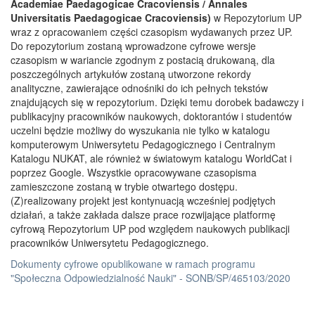
Academiae Paedagogicae Cracoviensis / Annales
Universitatis Paedagogicae Cracoviensis)
w Repozytorium UP
wraz z opracowaniem części czasopism wydawanych przez UP.
Do repozytorium zostaną wprowadzone cyfrowe wersje
czasopism w wariancie zgodnym z postacią drukowaną, dla
poszczególnych artykułów zostaną utworzone rekordy
analityczne, zawierające odnośniki do ich pełnych tekstów
znajdujących się w repozytorium. Dzięki temu dorobek badawczy i
publikacyjny pracowników naukowych, doktorantów i studentów
uczelni będzie możliwy do wyszukania nie tylko w katalogu
komputerowym Uniwersytetu Pedagogicznego i Centralnym
Katalogu NUKAT, ale również w światowym katalogu WorldCat i
poprzez Google. Wszystkie opracowywane czasopisma
zamieszczone zostaną w trybie otwartego dostępu.
(Z)realizowany projekt jest kontynuacją wcześniej podjętych
działań, a także zakłada dalsze prace rozwijające platformę
cyfrową Repozytorium UP pod względem naukowych publikacji
pracowników Uniwersytetu Pedagogicznego.
Dokumenty cyfrowe opublikowane w ramach programu
"Społeczna Odpowiedzialność Nauki" - SONB/SP/465103/2020