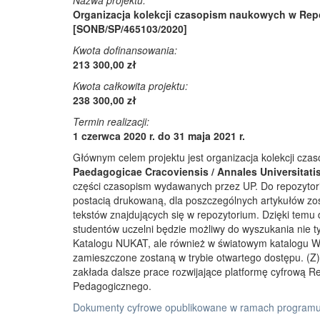
Nazwa projektu:
Organizacja kolekcji czasopism naukowych w Rep
[SONB/SP/465103/2020]
Kwota dofinansowania:
213 300,00 zł
Kwota całkowita projektu:
238 300,00 zł
Termin realizacji:
1 czerwca 2020 r. do 31 maja 2021 r.
Głównym celem projektu jest organizacja kolekcji cz
Paedagogicae Cracoviensis / Annales Universitati
części czasopism wydawanych przez UP. Do repozyto
postacią drukowaną, dla poszczególnych artykułów zos
tekstów znajdujących się w repozytorium. Dzięki temu
studentów uczelni będzie możliwy do wyszukania nie 
Katalogu NUKAT, ale również w światowym katalogu W
zamieszczone zostaną w trybie otwartego dostępu. (Z)r
zakłada dalsze prace rozwijające platformę cyfrową 
Pedagogicznego.
Dokumenty cyfrowe opublikowane w ramach programu