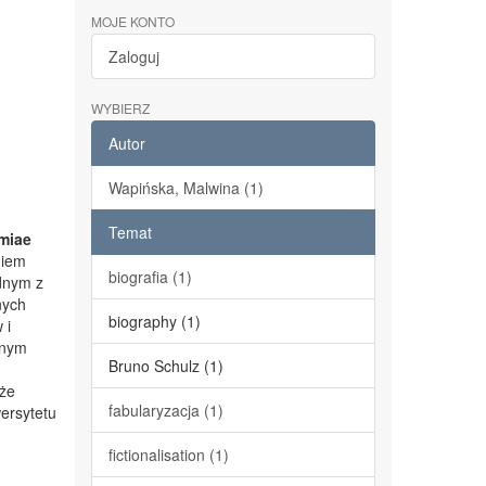
MOJE KONTO
Zaloguj
WYBIERZ
Autor
Wapińska, Malwina (1)
Temat
miae
niem
biografia (1)
dnym z
nych
biography (1)
 i
lnym
Bruno Schulz (1)
kże
fabularyzacja (1)
ersytetu
fictionalisation (1)