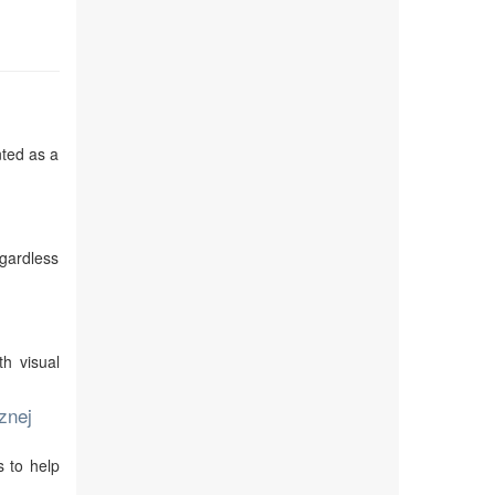
nted as a
egardless
th visual
znej
s to help