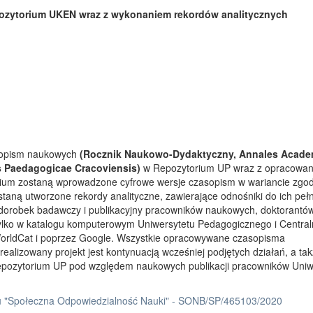
ozytorium UKEN wraz z wykonaniem rekordów analitycznych
asopism naukowych
(Rocznik Naukowo-Dydaktyczny, Annales Acade
s Paedagogicae Cracoviensis)
w Repozytorium UP wraz z opracowa
rium zostaną wprowadzone cyfrowe wersje czasopism w wariancie zgo
taną utworzone rekordy analityczne, zawierające odnośniki do ich peł
 dorobek badawczy i publikacyjny pracowników naukowych, doktorantów
tylko w katalogu komputerowym Uniwersytetu Pedagogicznego i Centra
orldCat i poprzez Google. Wszystkie opracowywane czasopisma
ealizowany projekt jest kontynuacją wcześniej podjętych działań, a ta
Repozytorium UP pod względem naukowych publikacji pracowników Uniw
 "Społeczna Odpowiedzialność Nauki" - SONB/SP/465103/2020