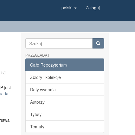
polski
Zaloguj
PRZEGLĄDAJ
Całe Repozytorium
sji
Zbiory i kolekcje
P jest
Daty wydania
opada
Autorzy
Tytuły
rstwa
Tematy