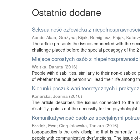
Ostatnio dodane
Seksualność człowieka z niepełnosprawnością
Aondo-Akaa, Grażyna
;
Kijak, Remigiusz
;
Pająk, Katarz
The article presents the issues connected with the sexu
challenge placed before the special pedagogy of the 21s
Miejsce dorosłych osób z niepełnosprawnością
Wolska, Danuta
(
2016
)
People with disabilities, similarly to their non-disabled
of whether the adult person will lead their life among thei
Kierunki poszukiwań teoretycznych i praktycz
Konarska, Joanna
(
2016
)
The article describes the issues connected to the int
disability, points out the necessity for the psychologist 
Komunikatywność osób ze specjalnymi potrze
Brzdęk, Ewa
;
Cierpiałowska, Tamara
(
2016
)
Logopaedics is the only discipline that is currently 
people with communicative dysfunctions. The issue of 