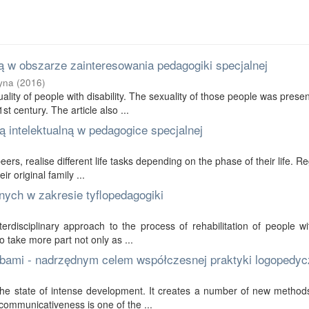
 w obszarze zainteresowania pedagogiki specjalnej
yna
(
2016
)
ality of people with disability. The sexuality of those people was prese
t century. The article also ...
 intelektualną w pedagogice specjalnej
 peers, realise different life tasks depending on the phase of their life. R
r original family ...
nych w zakresie tyflopedagogiki
erdisciplinary approach to the process of rehabilitation of people wi
to take more part not only as ...
bami - nadrzędnym celem współczesnej praktyki logopedyc
in the state of intense development. It creates a number of new method
communicativeness is one of the ...