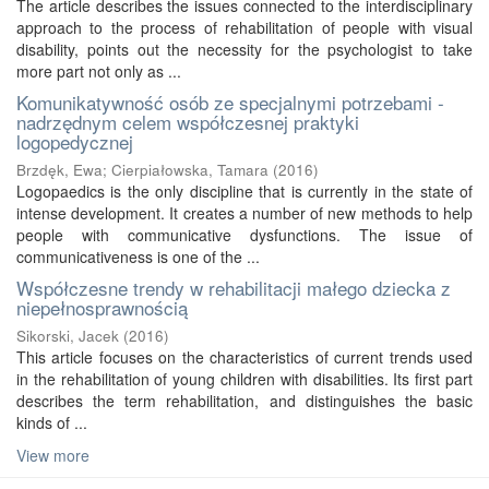
The article describes the issues connected to the interdisciplinary
approach to the process of rehabilitation of people with visual
disability, points out the necessity for the psychologist to take
more part not only as ...
Komunikatywność osób ze specjalnymi potrzebami -
nadrzędnym celem współczesnej praktyki
logopedycznej
Brzdęk, Ewa
;
Cierpiałowska, Tamara
(
2016
)
Logopaedics is the only discipline that is currently in the state of
intense development. It creates a number of new methods to help
people with communicative dysfunctions. The issue of
communicativeness is one of the ...
Współczesne trendy w rehabilitacji małego dziecka z
niepełnosprawnością
Sikorski, Jacek
(
2016
)
This article focuses on the characteristics of current trends used
in the rehabilitation of young children with disabilities. Its first part
describes the term rehabilitation, and distinguishes the basic
kinds of ...
View more