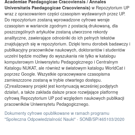
Academiae Paedagogicae Cracoviensis / Annales
Universitatis Paedagogicae Cracoviensis)
w Repozytorium UP
wraz z opracowaniem części czasopism wydawanych przez UP.
Do repozytorium zostaną wprowadzone cyfrowe wersje
czasopism w wariancie zgodnym z postacią drukowaną, dla
poszczególnych artykułów zostaną utworzone rekordy
analityczne, zawierające odnośniki do ich pełnych tekstów
znajdujących się w repozytorium. Dzięki temu dorobek badawczy i
publikacyjny pracowników naukowych, doktorantów i studentów
uczelni będzie możliwy do wyszukania nie tylko w katalogu
komputerowym Uniwersytetu Pedagogicznego i Centralnym
Katalogu NUKAT, ale również w światowym katalogu WorldCat i
poprzez Google. Wszystkie opracowywane czasopisma
zamieszczone zostaną w trybie otwartego dostępu.
(Z)realizowany projekt jest kontynuacją wcześniej podjętych
działań, a także zakłada dalsze prace rozwijające platformę
cyfrową Repozytorium UP pod względem naukowych publikacji
pracowników Uniwersytetu Pedagogicznego.
Dokumenty cyfrowe opublikowane w ramach programu
"Społeczna Odpowiedzialność Nauki" - SONB/SP/465103/2020