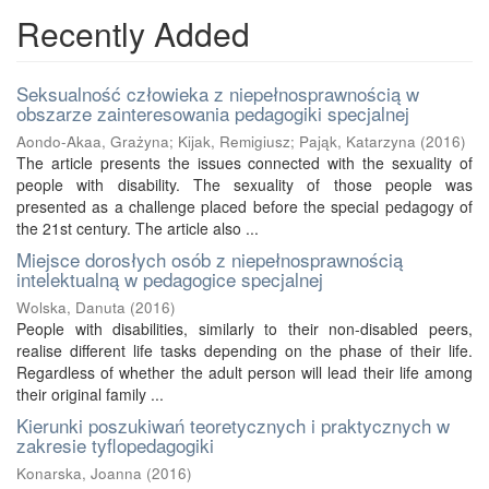
Recently Added
Seksualność człowieka z niepełnosprawnością w
obszarze zainteresowania pedagogiki specjalnej
Aondo-Akaa, Grażyna
;
Kijak, Remigiusz
;
Pająk, Katarzyna
(
2016
)
The article presents the issues connected with the sexuality of
people with disability. The sexuality of those people was
presented as a challenge placed before the special pedagogy of
the 21st century. The article also ...
Miejsce dorosłych osób z niepełnosprawnością
intelektualną w pedagogice specjalnej
Wolska, Danuta
(
2016
)
People with disabilities, similarly to their non-disabled peers,
realise different life tasks depending on the phase of their life.
Regardless of whether the adult person will lead their life among
their original family ...
Kierunki poszukiwań teoretycznych i praktycznych w
zakresie tyflopedagogiki
Konarska, Joanna
(
2016
)