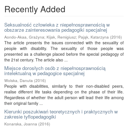
Recently Added
Seksualność człowieka z niepełnosprawnością w
obszarze zainteresowania pedagogiki specjalnej
Aondo-Akaa, Grażyna
;
Kijak, Remigiusz
;
Pająk, Katarzyna
(
2016
)
The article presents the issues connected with the sexuality of
people with disability. The sexuality of those people was
presented as a challenge placed before the special pedagogy of
the 21st century. The article also ...
Miejsce dorosłych osób z niepełnosprawnością
intelektualną w pedagogice specjalnej
Wolska, Danuta
(
2016
)
People with disabilities, similarly to their non-disabled peers,
realise different life tasks depending on the phase of their life.
Regardless of whether the adult person will lead their life among
their original family ...
Kierunki poszukiwań teoretycznych i praktycznych w
zakresie tyflopedagogiki
Konarska, Joanna
(
2016
)