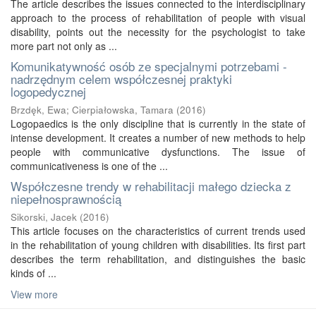
The article describes the issues connected to the interdisciplinary
approach to the process of rehabilitation of people with visual
disability, points out the necessity for the psychologist to take
more part not only as ...
Komunikatywność osób ze specjalnymi potrzebami -
nadrzędnym celem współczesnej praktyki
logopedycznej
Brzdęk, Ewa
;
Cierpiałowska, Tamara
(
2016
)
Logopaedics is the only discipline that is currently in the state of
intense development. It creates a number of new methods to help
people with communicative dysfunctions. The issue of
communicativeness is one of the ...
Współczesne trendy w rehabilitacji małego dziecka z
niepełnosprawnością
Sikorski, Jacek
(
2016
)
This article focuses on the characteristics of current trends used
in the rehabilitation of young children with disabilities. Its first part
describes the term rehabilitation, and distinguishes the basic
kinds of ...
View more