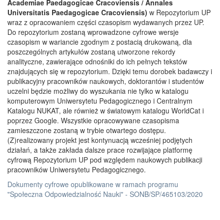
Academiae Paedagogicae Cracoviensis / Annales
Universitatis Paedagogicae Cracoviensis)
w Repozytorium UP
wraz z opracowaniem części czasopism wydawanych przez UP.
Do repozytorium zostaną wprowadzone cyfrowe wersje
czasopism w wariancie zgodnym z postacią drukowaną, dla
poszczególnych artykułów zostaną utworzone rekordy
analityczne, zawierające odnośniki do ich pełnych tekstów
znajdujących się w repozytorium. Dzięki temu dorobek badawczy i
publikacyjny pracowników naukowych, doktorantów i studentów
uczelni będzie możliwy do wyszukania nie tylko w katalogu
komputerowym Uniwersytetu Pedagogicznego i Centralnym
Katalogu NUKAT, ale również w światowym katalogu WorldCat i
poprzez Google. Wszystkie opracowywane czasopisma
zamieszczone zostaną w trybie otwartego dostępu.
(Z)realizowany projekt jest kontynuacją wcześniej podjętych
działań, a także zakłada dalsze prace rozwijające platformę
cyfrową Repozytorium UP pod względem naukowych publikacji
pracowników Uniwersytetu Pedagogicznego.
Dokumenty cyfrowe opublikowane w ramach programu
"Społeczna Odpowiedzialność Nauki" - SONB/SP/465103/2020